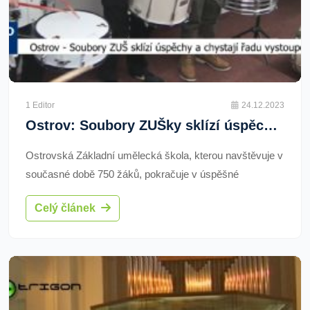
1 Editor
24.12.2023
Ostrov: Soubory ZUŠky sklízí úspěchy a chystají řadu vystoupení (TV Západ)
Ostrovská Základní umělecká škola, kterou navštěvuje v
současné době 750 žáků, pokračuje v úspěšné
reprezentaci svého města na nejrůznějších akcích i
Celý článek
mimo Karlovarský kraj. Některé z výrazných mladých
umělců navíc budou moci místní poznat ještě během
adventních svátků.