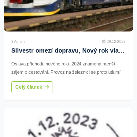
3 Admin
29.12.2023
Silvestr omezí dopravu, Nový rok vlaky posílí
Oslava příchodu nového roku 2024 znamená menší
zájem o cestování. Provoz na železnici se proto utlumí
už ve večerních hodinách a na Nový rok se vlaky
Celý článek
rozjedou o něco později, než v obvyklý sváteční den.
Sváteční klid na železnici se však během Nového roku
rychle změní a odpoledne již bude ve vlacích velmi
rušno.