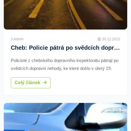
3 Admin
30.12.2023
Cheb: Policie pátrá po svědcích dopravní nehody
Policisté z chebského dopravního inspektorátu pátrají po
svědcích dopravní nehody, ke které došlo v úterý 19.
prosince letošního roku kolem 07:30 hodin v Chebu.
Celý článek