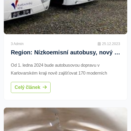
3 Admin
25.12.2023
Region: Nízkoemisní autobusy, nový jízdní řád i způsob odbavení. Připravte se na novou podobu meziměstských linek v kraji
Od 1. ledna 2024 bude autobusovou dopravu v
Karlovarském kraji nově zajišťovat 170 moderních
bezbariérových autobusů s pohonem na stlačený zemní
Celý článek
plyn (CNG). S novým rokem dojde také ke změně
jízdních řádů meziměstských linek v regionu a
sjednocení způsobu odbavení.