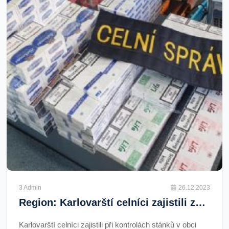
3 Admin
26.12.2023
Region: Karlovarští celníci zajistili zahřívané tabákové výrobky, cigarety a padělky elektronických cigaret
Karlovarští celníci zajistili při kontrolách stánků v obci