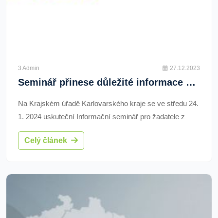
3 Admin
27.12.2023
Seminář přinese důležité informace pro žadatele z programu přeshraniční spolupráce
Na Krajském úřadě Karlovarského kraje se ve středu 24.
1. 2024 uskuteční Informační seminář pro žadatele z
Programu INTERREG Bavorsko – Česko 2021-2027.
Celý článek
Zájemci se dozvědí informace o programu, prioritních
osách, specifických cílech, podporovaných aktivitách a
další.