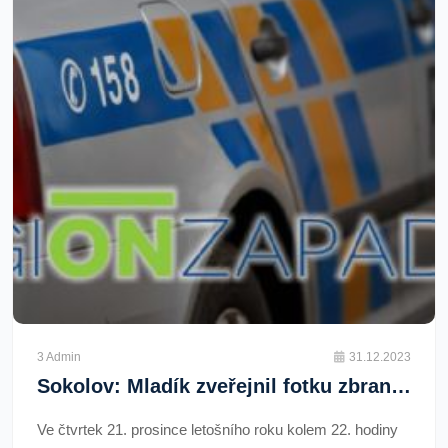
3 Admin
31.12.2023
Sokolov: Mladík zveřejnil fotku zbraně s „výhrůžkou“
Ve čtvrtek 21. prosince letošního roku kolem 22. hodiny