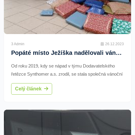
3 Admin
26.12.2023
Popáté místo Ježíška nadělovali vánoční dárky pro SOKOLÍK zaměstnanci chemičky
Od roku 2019, kdy se nápad v týmu Dodavatelského
řetězce Synthomer a.s. zrodil, se stala společná vánoční
nadílka více než 300 stovek zaměstnanců sokolovské
Celý článek
chemičky tradicí. Letos odeslalo 33 klientů Domova
SOKOLÍK celkem 123 vánočních přání Ježíškovi.