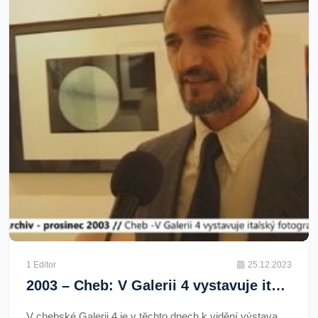
1 Editor
25.12.2023
2003 – Cheb: V Galerii 4 vystavuje italský fotograf Pollini (TV Západ)
V chebské Galerii 4 je v těchto dnech k vidění výstava