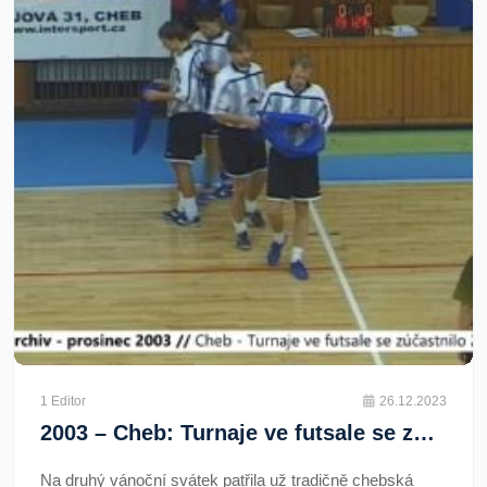
1 Editor
26.12.2023
2003 – Cheb: Turnaje ve futsale se zúčastnilo 20 týmů (TV Západ)
Na druhý vánoční svátek patřila už tradičně chebská