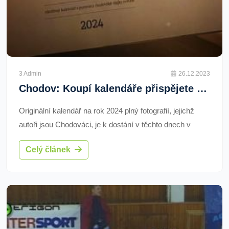
3 Admin
26.12.2023
Chodov: Koupí kalendáře přispějete nadačnímu fondu
Originální kalendář na rok 2024 plný fotografií, jejichž
autoři jsou Chodováci, je k dostání v těchto dnech v
Turistickém a informačním centru. Zaplacenou
Celý článek
stokorunou, což je jeho cena, lidé zároveň přispějí
městskému Nadačnímu fondu Chodov pomáhá.