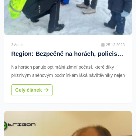
3 Admin
25.12.2023
Region: Bezpečně na horách, policisté upozorňují na rizika
Na horách panuje optimální zimní počasí, které díky
příznivým sněhovým podmínkám láká návštěvníky nejen
do lyžařských středisek, ale také k různým zimním
Celý článek
sportům či turistice.