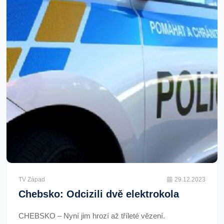
TV Západ
29.12.2023
Chebsko: Odcizili dvě elektrokola
CHEBSKO – Nyní jim hrozí až tříleté vězení.