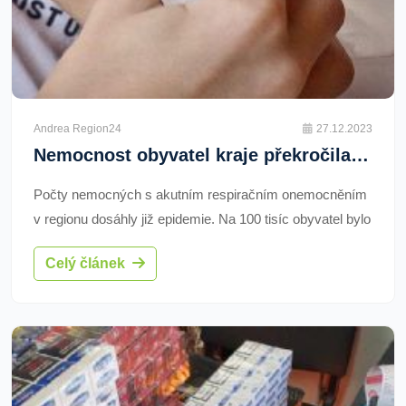
Andrea Region24
27.12.2023
Nemocnost obyvatel kraje překročila hranice epidemie
Počty nemocných s akutním respiračním onemocněním
v regionu dosáhly již epidemie. Na 100 tisíc obyvatel bylo
v tomto týdnu evidováno 1743 nemocných. Ačkoliv došlo
Celý článek
oproti minulému týdnu k velmi mírnému poklesu, stále je
potřeba dodržovat určitá opatření. Karlovarský kraj proto
vydává doporučení, jak chránit nejenom sebe, ale i
ostatní.