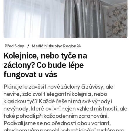
Před 5 dny
Mediální skupina Region24
Kolejnice, nebo tyče na
záclony? Co bude lépe
fungovat u vás
Plánujete zavěsit nové záclony či závěsy, ale
nevíte, zda zvolit elegantní kolejnici, nebo
klasickou tyč? Každé řešení má své výhody i
nevýhody, které ovlivní nejen vzhled místnosti, ale
také pohodlí při každodenním zatahování.
Podívali jsme se na přednosti obou variant,
abychom vám pomohli vybrat ideální systém pro