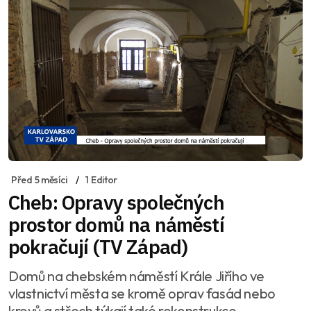
Před 5 měsíci
1 Editor
Cheb: Opravy společných
prostor domů na náměstí
pokračují (TV Západ)
Domů na chebském náměstí Krále Jiřího ve
vlastnictví města se kromě oprav fasád nebo
krovů a střech týkají také rekonstrukce