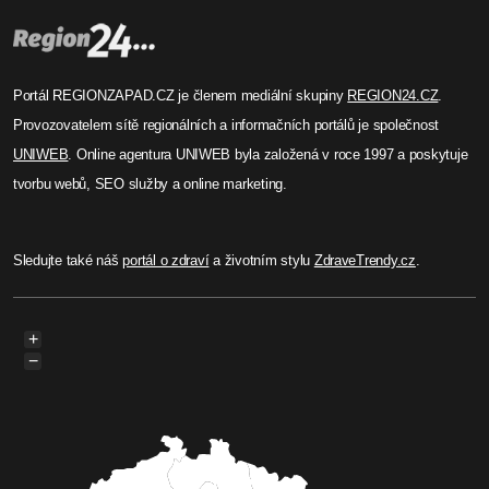
Před 9 měsíci
Rebeka Schmidt
Stát převezme poplatky za
zelenou energii, výdaje se
zvýší o 17 miliard ročně
Nová koalice ANO, SPD a Motoristů plánuje
ušetřit Čechům za elektřinu převzetím poplatku
za obnovitelné zdroje (POZE) státem. Tento krok