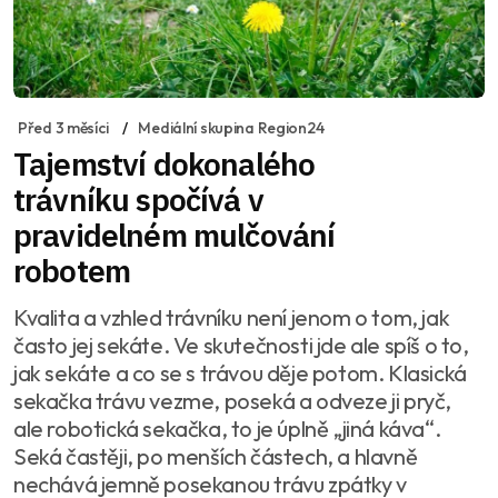
Před 3 měsíci
Mediální skupina Region24
Tajemství dokonalého
trávníku spočívá v
pravidelném mulčování
robotem
Kvalita a vzhled trávníku není jenom o tom, jak
často jej sekáte. Ve skutečnosti jde ale spíš o to,
jak sekáte a co se s trávou děje potom. Klasická
sekačka trávu vezme, poseká a odveze ji pryč,
ale robotická sekačka, to je úplně „jiná káva“.
Seká častěji, po menších částech, a hlavně
nechává jemně posekanou trávu zpátky v