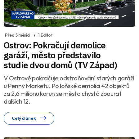
Před 5 měsíci
1 Editor
Ostrov: Pokračují demolice
garáží, město představilo
studie dvou domů (TV Západ)
V Ostrově pokračuje odstraňování starých garáží
u Penny Marketu. Po loňské demolici 42 objektů
za 2,6 milionu korun se město chystá zbourat
dalších 12.
Celý článek