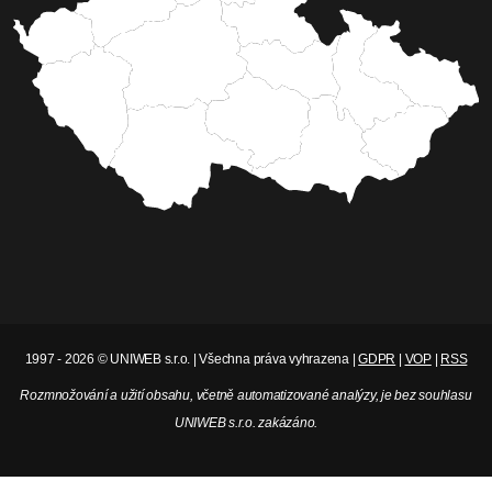
bude stát 17 miliard korun ročně a přenese
náklady z faktur domácností a firem na státní
rozpočet.
Celý článek