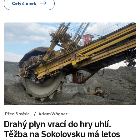
Celý článek
Před 5 měsíci
Adam Wágner
Drahý plyn vrací do hry uhlí.
Těžba na Sokolovsku má letos