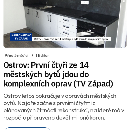
Před 5 měsíci
1 Editor
Ostrov: První čtyři ze 14
městských bytů jdou do
komplexních oprav (TV Západ)
Ostrov letos pokračuje v opravách městských
bytů. Na jaře začne s prvními čtyřmi z
plánovaných čtrnácti rekonstrukcí, na které má v
rozpočtu připraveno devět milionů korun.