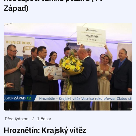
Západ)
Před týdnem
1 Editor
Hroznětín: Krajský vítěz