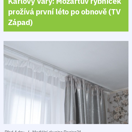
Karlovy Vary: Mozartův rybníček
prožívá první léto po obnově (TV
Západ)
Před 4 dny
Mediální skupina Region24