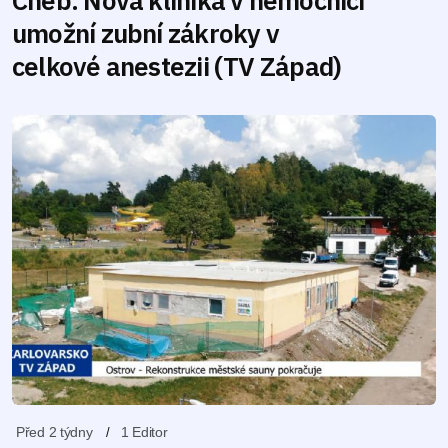
Cheb: Nová klinika v nemocnici
umožní zubní zákroky v
celkové anestezii (TV Západ)
Před 2 týdny
1 Editor