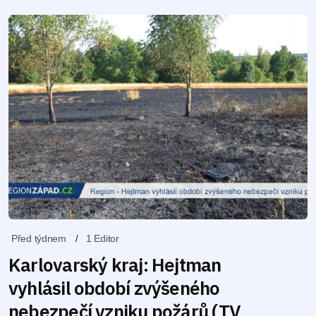
Před týdnem
1 Editor
Karlovarský kraj: Hejtman
vyhlásil období zvýšeného
nebezpečí vzniku požárů (TV