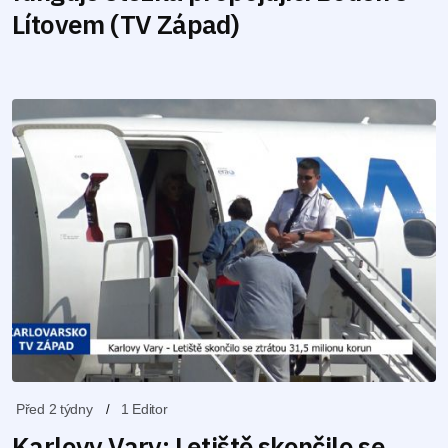
Lítovem (TV Západ)
Před 2 týdny
1 Editor
Karlovy Vary: Letiště skončilo se