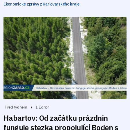
Ekonomické zprávy z Karlovarského kraje
Před týdnem
1 Editor
Habartov: Od začátku prázdnin
funguje stezka propojující Boden s