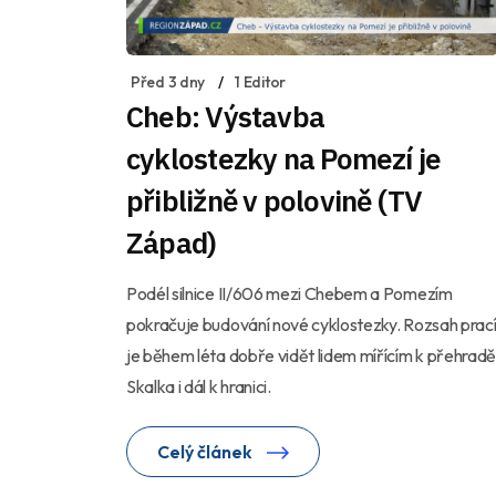
Před 3 dny
1 Editor
Cheb: Výstavba
cyklostezky na Pomezí je
přibližně v polovině (TV
Západ)
Podél silnice II/606 mezi Chebem a Pomezím
pokračuje budování nové cyklostezky. Rozsah prac
je během léta dobře vidět lidem mířícím k přehradě
Skalka i dál k hranici.
Celý článek