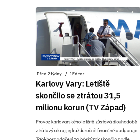
Před 2 týdny
1 Editor
Karlovy Vary: Letiště
skončilo se ztrátou 31,5
milionu korun (TV Západ)
Provoz karlovarského letiště zůstává dlouhodobě
ztrátový a kraj jej každoročně finančně podporuje.
Také hospodaření za loňský rok skončilo podle