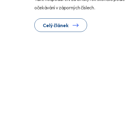
očekávání v záporných číslech.
Celý článek