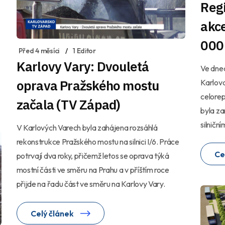
Regi
akce
000 
Před 4 měsíci
1 Editor
Karlovy Vary: Dvouletá
Ve dnec
oprava Pražského mostu
Karlova
celore
začala (TV Západ)
byla z
silničn
V Karlových Varech byla zahájena rozsáhlá
rekonstrukce Pražského mostu na silnici I/6. Práce
Ce
potrvají dva roky, přičemž letos se oprava týká
mostní části ve směru na Prahu a v příštím roce
přijde na řadu část ve směru na Karlovy Vary.
Celý článek