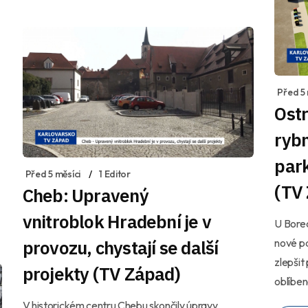
Před 5 
Ost
rybn
park
Před 5 měsíci
1 Editor
(TV
Cheb: Upravený
vnitroblok Hradební je v
U Borec
provozu, chystají se další
nové p
zlepšit
projekty (TV Západ)
oblíbeně
V historickém centru Chebu skončily úpravy