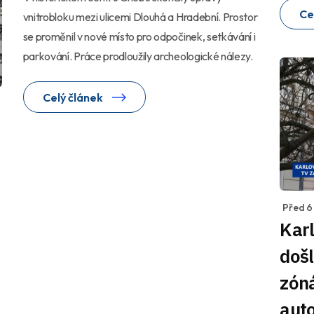
Ce
vnitrobloku mezi ulicemi Dlouhá a Hradební. Prostor
se proměnil v nové místo pro odpočinek, setkávání i
parkování. Práce prodloužily archeologické nálezy.
Celý článek
Před 6 
Karl
doš
zón
aut