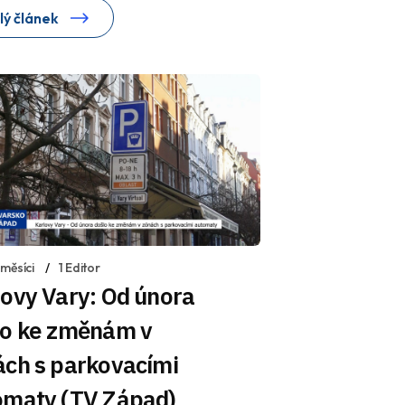
lý článek
měsíci
1 Editor
ovy Vary: Od února
lo ke změnám v
ách s parkovacími
omaty (TV Západ)