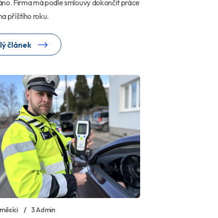
áno. Firma má podle smlouvy dokončit práce
a příštího roku.
lý článek
měsíci
3 Admin