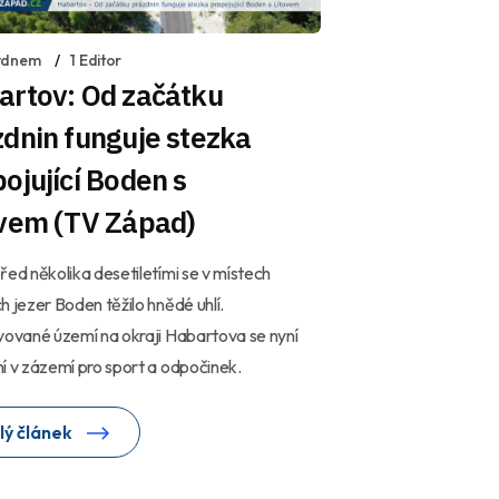
ýdnem
1 Editor
artov: Od začátku
dnin funguje stezka
ojující Boden s
ovem (TV Západ)
řed několika desetiletími se v místech
h jezer Boden těžilo hnědé uhlí.
vované území na okraji Habartova se nyní
í v zázemí pro sport a odpočinek.
lý článek