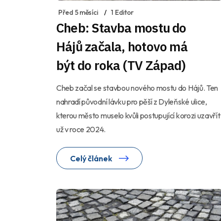
Před 5 měsíci
1 Editor
Cheb: Stavba mostu do
Hájů začala, hotovo má
být do roka (TV Západ)
Cheb začal se stavbou nového mostu do Hájů. Ten
nahradí původní lávku pro pěší z Dyleňské ulice,
kterou město muselo kvůli postupující korozi uzavřít
už v roce 2024.
Celý článek