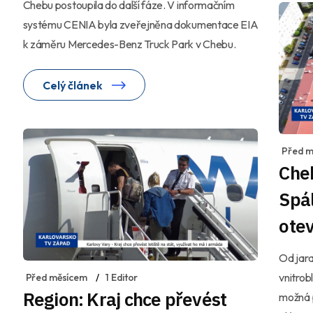
Chebu postoupila do další fáze. V informačním
systému CENIA byla zveřejněna dokumentace EIA
k záměru Mercedes-Benz Truck Park v Chebu.
Celý článek
Před m
Cheb
Spál
otev
Od jara
vnitrob
Před měsícem
1 Editor
Region: Kraj chce převést
možná p