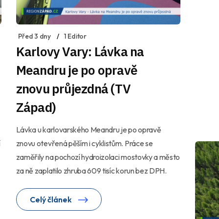
Před 3 dny
1 Editor
Karlovy Vary: Lávka na
Meandru je po opravě
znovu průjezdná (TV
Západ)
Lávka u karlovarského Meandru je po opravě
í
znovu otevřená pěším i cyklistům. Práce se
zaměřily na pochozí hydroizolaci mostovky a město
za ně zaplatilo zhruba 609 tisíc korun bez DPH.
Celý článek