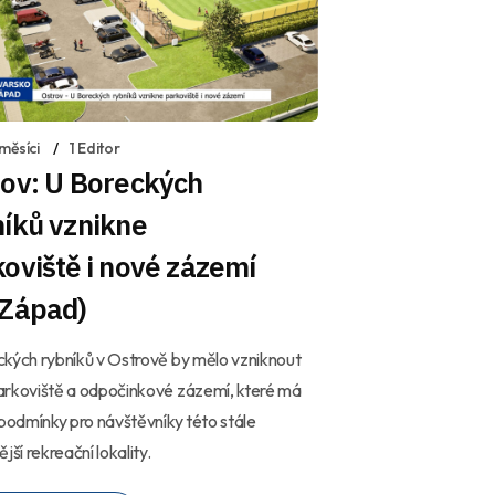
měsíci
1 Editor
rov: U Boreckých
íků vznikne
oviště i nové zázemí
 Západ)
kých rybníků v Ostrově by mělo vzniknout
arkoviště a odpočinkové zázemí, které má
 podmínky pro návštěvníky této stále
jší rekreační lokality.