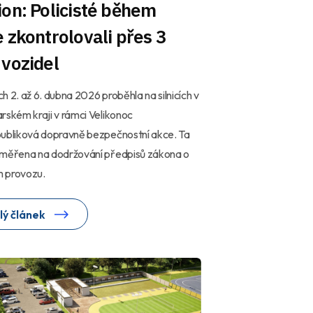
on: Policisté během
 zkontrolovali přes 3
vozidel
h 2. až 6. dubna 2026 proběhla na silnicích v
rském kraji v rámci Velikonoc
publiková dopravně bezpečnostní akce. Ta
aměřena na dodržování předpisů zákona o
ím provozu.
lý článek