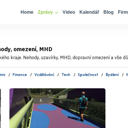
Home
Zprávy
Video
Kalendář
Blog
Firm
ehody, omezení, MHD
ého kraje. Nehody, uzavírky, MHD, dopravní omezení a vše důle
imi
Finance
Vzdělávání
Tech
Společnost
Bydlení
M