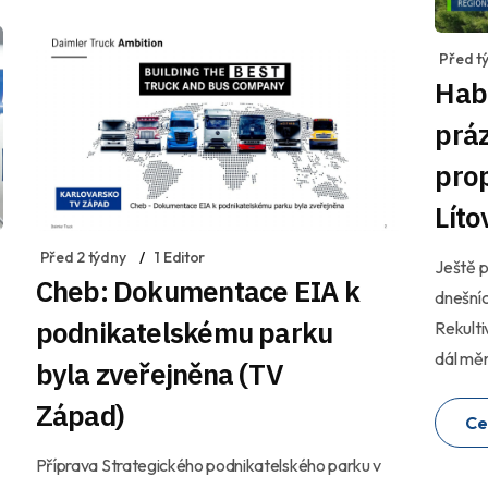
Před t
Hab
práz
prop
Lít
Před 2 týdny
1 Editor
Ještě p
Cheb: Dokumentace EIA k
dnešníc
podnikatelskému parku
Rekulti
dál měn
byla zveřejněna (TV
Západ)
Ce
Příprava Strategického podnikatelského parku v