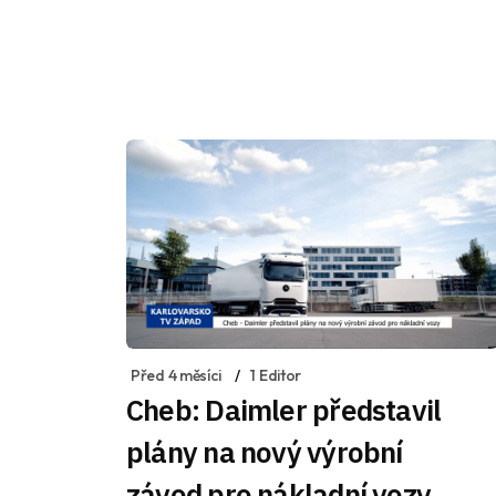
Před 4 měsíci
1 Editor
Cheb: Daimler představil
plány na nový výrobní
závod pro nákladní vozy