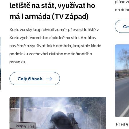
plánov
letiště na stát, využívat ho
do dubn
má i armáda (TV Západ)
Ce
Karlovarský kraj schválil záměr převést letiště v
Karlových Varech bezúplatně na stát. Areál by
nově měla využívat také armáda, kraj si ale klade
podmínku zachování civilního mezinárodního
provozu.
Celý článek
Před 4 