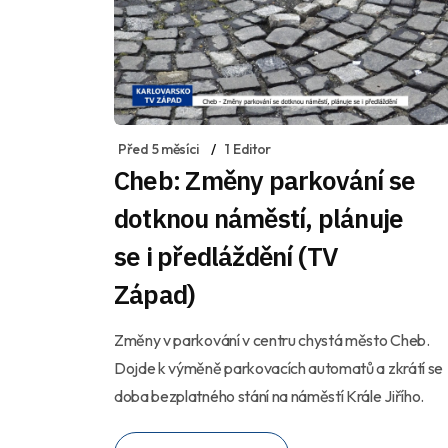
Před 5 měsíci
1 Editor
Cheb: Změny parkování se
dotknou náměstí, plánuje
se i předláždění (TV
Západ)
Změny v parkování v centru chystá město Cheb.
Dojde k výměně parkovacích automatů a zkrátí se
doba bezplatného stání na náměstí Krále Jiřího.