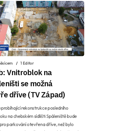
ěsícem
1 Editor
: Vnitroblok na
eništi se možná
ře dříve (TV Západ)
 probíhající rekonstrukce posledního
loku na chebském sídlišti Spáleniště bude
ro parkování otevřena dříve, než bylo