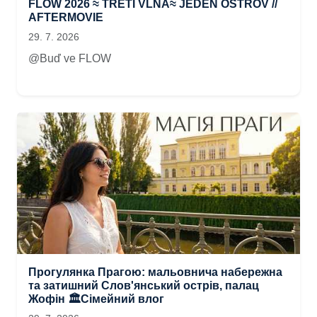
FLOW 2026 ≈ TŘETÍ VLNA≈ JEDEN OSTROV //
AFTERMOVIE
29. 7. 2026
@Buď ve FLOW
Прогулянка Прагою: мальовнича набережна
та затишний Слов'янський острів, палац
Жофін 🏛️Сімейний влог