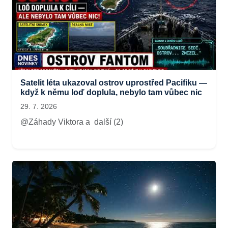
Satelit léta ukazoval ostrov uprostřed Pacifiku —
když k němu loď doplula, nebylo tam vůbec nic
29. 7. 2026
@Záhady Viktora a další (2)