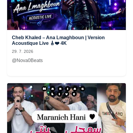
Cheb Khaled – Ana Lmaghboun | Version
Acoustique Live 🎸❤️ 4K
29. 7. 2026
@Nova0Beats