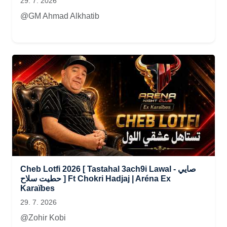
29. 7. 2026
@GM Ahmad Alkhatib
Cheb Lotfi 2026 [ Tastahal 3ach9i Lawal - صايي
حطيت سلاح ] Ft Chokri Hadjaj | Aréna Ex
Karaïbes
29. 7. 2026
@Zohir Kobi