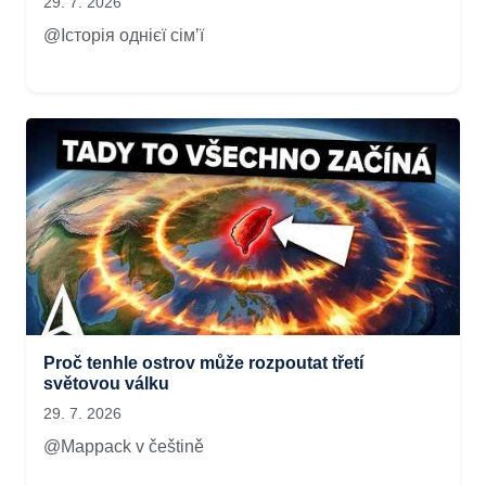
29. 7. 2026
@Історія однієї сімʼї
Proč tenhle ostrov může rozpoutat třetí
světovou válku
29. 7. 2026
@Mappack v češtině