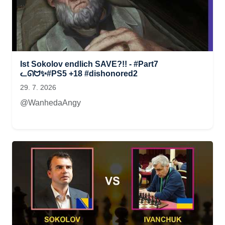
Ist Sokolov endlich SAVE?!! - #Part7
ᓚᘏᗢ✨#PS5 +18 #dishonored2
29. 7. 2026
@WanhedaAngy