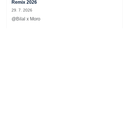
Remix 2026
29. 7. 2026
@Bilal x Moro
الشاب حسني ~ مظنيتش نتفارقو ~ Cheb hasni 🎹🎶
Madanitch Netfar9o
29. 7. 2026
@AZIZ INSTRU