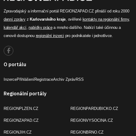
Zpravodajský a informační portál REGIONZAPAD.CZ přináší od roku 2000
denní zprávy
z
Karlovarského kraje
, ověřené
kontakty na regionální firmy
,
kalendář akcí
,
nabídky práce
a mnoho dalšího. Nabízí také účinnou a
cenově dostupnou
regionální inzerci
pro podnikatele i jednotlivce.
O portálu
Inzerce
Přihlášení
Registrace
Archiv Zpráv
RSS
Regionální portály
REGIONPLZEN.CZ
REGIONPARDUBICKO.CZ
REGIONZAPAD.CZ
REGIONVYSOCINA.CZ
REGIONJIH.CZ
REGIONBRNO.CZ