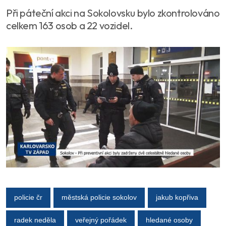
Při páteční akci na Sokolovsku bylo zkontrolováno
celkem 163 osob a 22 vozidel.
policie čr
městská policie sokolov
jakub kopřiva
radek neděla
veřejný pořádek
hledané osoby