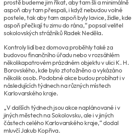
prostě budeme jim říkat, aby tam šli a minimálně
aspoň aby tam přespali, i když nebudou volné
postele, tak aby tam aspoň byly lavice, židle, kde
aspoň přečkají tu zimu do rána,“ popsal velitel
sokolovských strážníků Radek Neděla.
Kontroly lidí bez domova proběhly také za
budovou finančního úřadu nebo v rozsáhlém
několikapatrovém prázdném objektu v ulici K. H.
Borovského, kde bylo ztotožněno a vykázáno
několik osob. Podobné akce budou probíhat i v
následujících týdnech na různých místech
Karlovarského kraje.
„V dalších týdnech jsou akce naplánované i v
jiných městech na Sokolovsku, ale i v jiných
částech celého Karlovarského kraje,“ dodal
mluvčí Jakub Kopřiva.