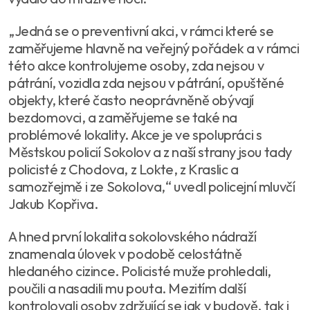
„Jedná se o preventivní akci, v rámci které se
zaměřujeme hlavně na veřejný pořádek a v rámci
této akce kontrolujeme osoby, zda nejsou v
pátrání, vozidla zda nejsou v pátrání, opuštěné
objekty, které často neoprávněně obývají
bezdomovci, a zaměřujeme se také na
problémové lokality. Akce je ve spolupráci s
Městskou policií Sokolov a z naší strany jsou tady
policisté z Chodova, z Lokte, z Kraslic a
samozřejmě i ze Sokolova,“ uvedl policejní mluvčí
Jakub Kopřiva.
A hned první lokalita sokolovského nádraží
znamenala úlovek v podobě celostátně
hledaného cizince. Policisté muže prohledali,
poučili a nasadili mu pouta. Mezitím další
kontrolovali osoby zdržující se jak v budově, tak i