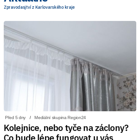
Zpravodasjtví z Karlovarského kraje
Před 5 dny
Mediální skupina Region24
Kolejnice, nebo tyče na záclony?
Co bude lépe fungovat u vás