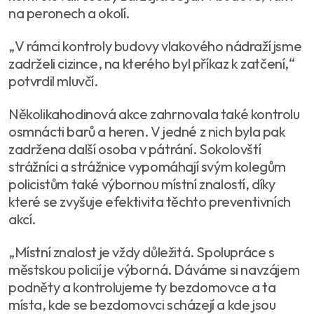
na peronech a okolí.
„V rámci kontroly budovy vlakového nádraží jsme
zadrželi cizince, na kterého byl příkaz k zatčení,“
potvrdil mluvčí.
Několikahodinová akce zahrnovala také kontrolu
osmnácti barů a heren. V jedné z nich byla pak
zadržena další osoba v pátrání. Sokolovští
strážníci a strážnice vypomáhají svým kolegům
policistům také výbornou místní znalostí, díky
které se zvyšuje efektivita těchto preventivních
akcí.
„Místní znalost je vždy důležitá. Spolupráce s
městskou policií je výborná. Dáváme si navzájem
podněty a kontrolujeme ty bezdomovce a ta
místa, kde se bezdomovci scházejí a kde jsou