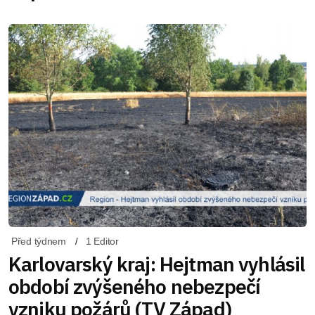
Před týdnem
1 Editor
Karlovarský kraj: Hejtman vyhlásil
období zvýšeného nebezpečí
vzniku požárů (TV Západ)