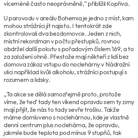
víceméně často neoprávněně,“ přiblížil Kopřiva.
U parovodu v areálu Bohemia je jedno z míst, kam
mohou strážníci jít najisto. I tentokrát zde
zkontrolovali dva bezdomovce. Jeden z nich,
místní rekordman v počtu přestupků, rovnou
obdržel další pokutu s pořadovým číslem 169, a to
za založení ohně. Přestože mají někteří z lidí bez
domova zákaz vstupu do noclehárny v Nádražní
ulici například kvůli alkoholu, strážníci postupují s
rozumem a lidsky.
„Ta akce se dělá samozřejmě proto, protože
víme, že teď tady ten víkend opravdu sem ty zimy
mají přijít, že nás to tady sevře trošku. Takže
máme domluveno s noclehárnou, kde je vlastně
denní centrum plus noclehárna, že opravdu,
jakmile bude teplota pod mínus 9 stupňů, tak