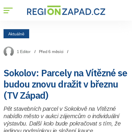
Aktuálně
1 Editor
Před 6 měsíci
Sokolov: Parcely na Vítězné se
budou znovu dražit v březnu
(TV Západ)
Pět stavebních parcel v Sokolově na Vítězné
nabídlo město v aukci zájemcům o individuální
výstavbu. Další kolo bude pokračovat s tím, že
jedinou podmínkou je složení kauce.