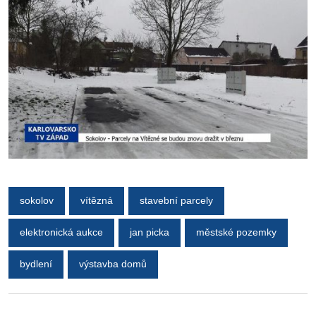
sokolov
vítězná
stavební parcely
elektronická aukce
jan picka
městské pozemky
bydlení
výstavba domů