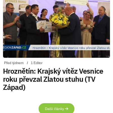
Před týdnem
1 Editor
Hroznětín: Krajský vítěz Vesnice
roku převzal Zlatou stuhu (TV
Západ)
Další články