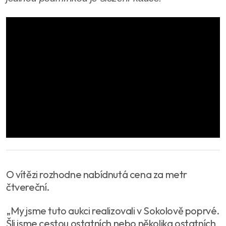
O vítězi rozhodne nabídnutá cena za metr
čtvereční.
„My jsme tuto aukci realizovali v Sokolově poprvé.
Šli jsme cestou ostatních nebo několika ostatních