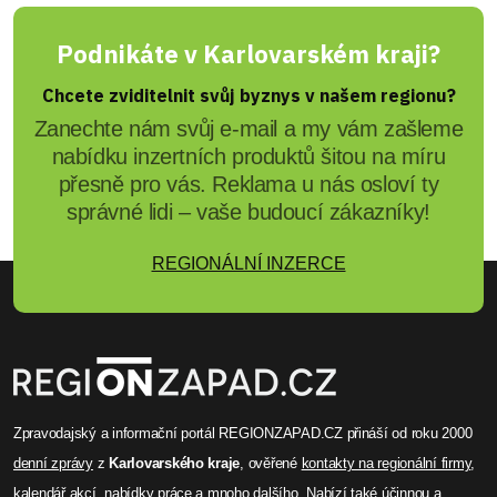
Podnikáte v Karlovarském kraji?
Chcete zviditelnit svůj byznys v našem regionu?
Zanechte nám svůj e-mail a my vám zašleme
nabídku inzertních produktů šitou na míru
přesně pro vás. Reklama u nás osloví ty
správné lidi – vaše budoucí zákazníky!
REGIONÁLNÍ INZERCE
Zpravodajský a informační portál REGIONZAPAD.CZ přináší od roku 2000
denní zprávy
z
Karlovarského kraje
, ověřené
kontakty na regionální firmy
,
kalendář akcí
,
nabídky práce
a mnoho dalšího. Nabízí také účinnou a