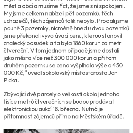
měst a obcí a musíme říct, že jsme s ní spokojeni.
My jsme celkem nabízeli pět pozemků, těch
uchazečů, těch zájemců tolik nebylo. Prodali jsme
pouhé 3 pozemky, nicméně hned u dvou pozemků
jsme překonali vyvolávací cenu, kterou stanovil
znalecký posudek a ta byla 1860 korun za metr
čtvereční. V tom jednom případě jsme dostali
jako město více než 300 000 korun a při tom
druhém pozemku se cena vyšplhala výše o 450
000 Kč,“ uvedl sokolovský místostarosta Jan
Picka.
Zbývající dvě parcely o velikosti okolo jednoho
tisíce metrů čtverečních se budou prodávat
elektronickou aukcí 18. března. Nutná je
přítomnost zájemců přímo na Městském úřadě.