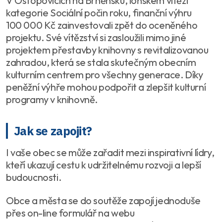
V Ostopovicích na Brněnsku, loňském vítězi
kategorie Sociální počin roku, finanční výhru
100 000 Kč zainvestovali zpět do oceněného
projektu. Své vítězství si zasloužili mimo jiné
projektem přestavby knihovny s revitalizovanou
zahradou, která se stala skutečným obecním
kulturním centrem pro všechny generace. Díky
peněžní výhře mohou podpořit a zlepšit kulturní
programy v knihovně.
Jak se zapojit?
I vaše obec se může zařadit mezi inspirativní lídry,
kteří ukazují cestu k udržitelnému rozvoji a lepší
budoucnosti.
Obce a města se do soutěže zapojí jednoduše
přes on-line formulář na webu