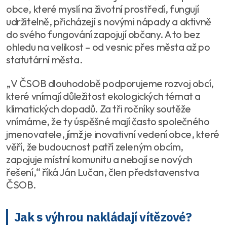
obce, které myslí na životní prostředí, fungují
udržitelně, přicházejí s novými nápady a aktivně
do svého fungování zapojují občany. A to bez
ohledu na velikost – od vesnic přes města až po
statutární města.
„
V ČSOB dlouhodobě podporujeme rozvoj obcí,
které vnímají důležitost ekologických témat a
klimatických dopadů. Za tři ročníky soutěže
vnímáme, že ty úspěšné mají často společného
jmenovatele, jímž je inovativní vedení obce, které
věří, že budoucnost patří zeleným obcím,
zapojuje místní komunitu a nebojí se nových
řešení
,“ říká Ján Lučan, člen představenstva
ČSOB.
Jak s výhrou nakládají vítězové?