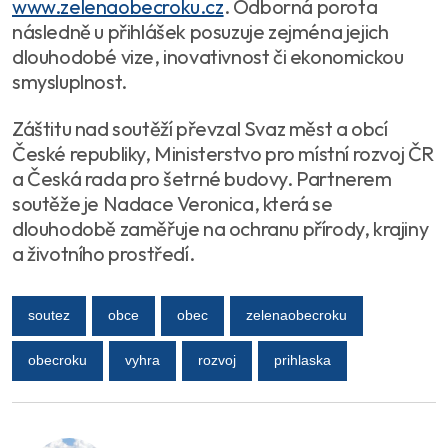
www.zelenaobecroku.cz
. Odborná porota
následně u přihlášek posuzuje zejména jejich
dlouhodobé vize, inovativnost či ekonomickou
smysluplnost.
Záštitu nad soutěží převzal Svaz měst a obcí
České republiky, Ministerstvo pro místní rozvoj ČR
a Česká rada pro šetrné budovy. Partnerem
soutěže je Nadace Veronica, která se
dlouhodobě zaměřuje na ochranu přírody, krajiny
a životního prostředí.
soutez
obce
obec
zelenaobecroku
obecroku
vyhra
rozvoj
prihlaska