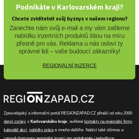
Podnikáte v Karlovarském kraji?
Chcete zviditelnit svůj byznys v našem regionu?
Zanechte nám svůj e-mail a my vám zašleme
nabídku inzertních produktů šitou na míru
přesně pro vás. Reklama u nás osloví ty
správné lidi – vaše budoucí zákazníky!
REGIONÁLNÍ INZERCE
Zpravodajský a informační portál REGIONZAPAD.CZ přináší od roku 2000
denní zprávy
z
Karlovarského kraje
, ověřené
kontakty na regionální firmy
,
kalendář akcí
,
nabídky práce
a mnoho dalšího. Nabízí také účinnou a
cenově dostupnou
regionální inzerci
pro podnikatele i jednotlivce.