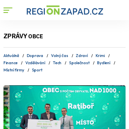
ZPRÁVY
OBCE
Aktuálně
Doprava
Volný čas
Zdraví
Krimi
Finance
Vzdělávání
Tech
Společnost
Bydlení
Místní firmy
Sport