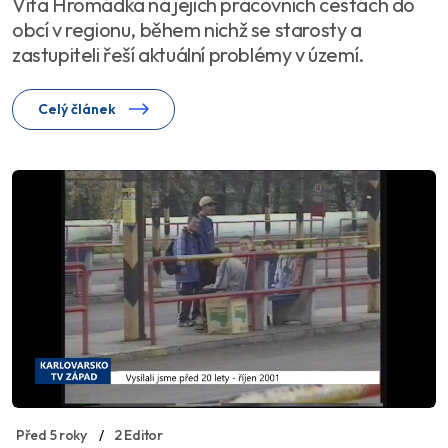
Víta Hromádka na jejich pracovních cestách do
obcí v regionu, během nichž se starosty a
zastupiteli řeší aktuální problémy v území.
Celý článek
Před 5 roky
2 Editor