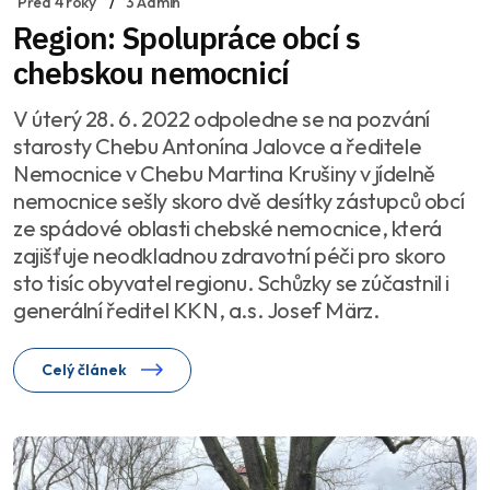
Před 4 roky
3 Admin
Region: Spolupráce obcí s
chebskou nemocnicí
V úterý 28. 6. 2022 odpoledne se na pozvání
starosty Chebu Antonína Jalovce a ředitele
Nemocnice v Chebu Martina Krušiny v jídelně
nemocnice sešly skoro dvě desítky zástupců obcí
ze spádové oblasti chebské nemocnice, která
zajišťuje neodkladnou zdravotní péči pro skoro
sto tisíc obyvatel regionu. Schůzky se zúčastnil i
generální ředitel KKN, a.s. Josef März.
Celý článek