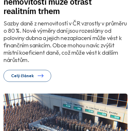
nemovitostí může otřást
realitním trhem
Sazby daně z nemovitostí v ČR vzrostly v průměru
o 80 %. Nové výměry daní jsou rozeslány od
poloviny dubna a jejich nezaplacení může vést k
finančním sankcím. Obce mohou navíc zvýšit
místní koeficient daně, což může vést k dalším
nárůstům.
Celý článek