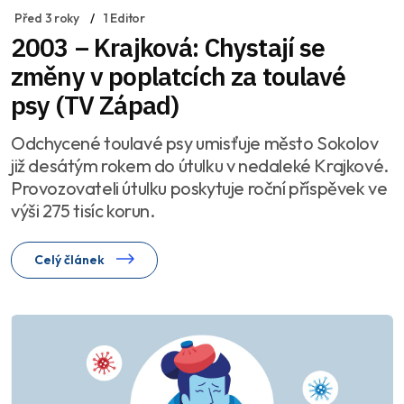
Před 3 roky
1 Editor
2003 – Krajková: Chystají se
změny v poplatcích za toulavé
psy (TV Západ)
Odchycené toulavé psy umisťuje město Sokolov
již desátým rokem do útulku v nedaleké Krajkové.
Provozovateli útulku poskytuje roční příspěvek ve
výši 275 tisíc korun.
Celý článek