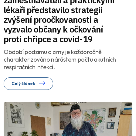
zaměstnavateli a praktickými
lékaři představilo strategii
zvýšení proočkovanosti a
vyzvalo občany k očkování
proti chřipce a covid-19
Období podzimu a zimy je každoročně
charakterizováno nárůstem počtu akutních
respiračních infekcí.
Celý článek