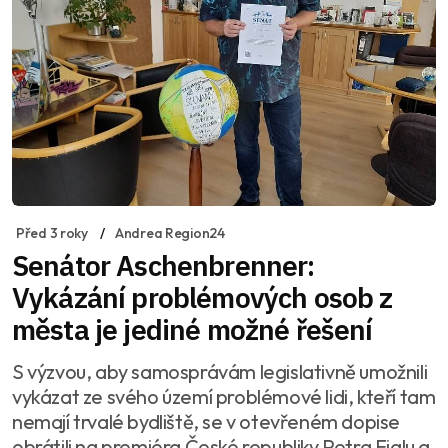
Před 3 roky
Andrea Region24
Senátor Aschenbrenner:
Vykázání problémových osob z
města je jediné možné řešení
S výzvou, aby samosprávám legislativně umožnili
vykázat ze svého území problémové lidi, kteří tam
nemají trvalé bydliště, se v otevřeném dopise
obrátili na premiéra České republiky Petra Fialu a