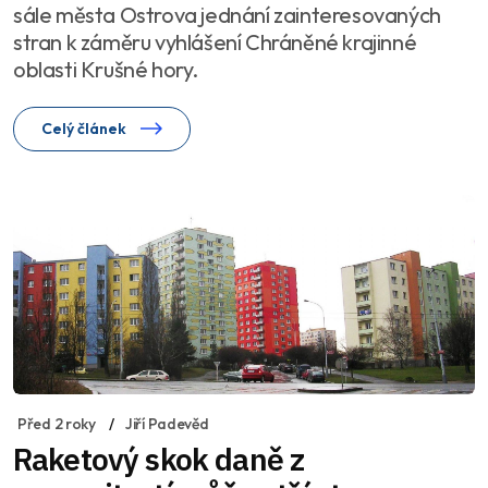
sále města Ostrova jednání zainteresovaných
stran k záměru vyhlášení Chráněné krajinné
oblasti Krušné hory.
Celý článek
Před 2 roky
Jiří Padevěd
Raketový skok daně z