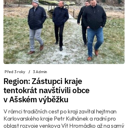
Před 3 roky
3 Admin
Region: Zástupci kraje
tentokrát navštívili obce
v Ašském výběžku
V rámci tradičních cest po kraji zavítal hejtman
Karlovarského kraje Petr Kulhánek a radní pro
oblast rozvoje venkova Vít Hromádko až na samý