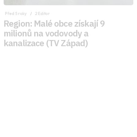
Před 5 roky
2 Editor
Region: Malé obce získají 9
milionů na vodovody a
kanalizace (TV Západ)
Na svém červnovém jednání schválili zastupitelé
Karlovarského kraje finanční příspěvky na
dostavbu nebo rozšíření vodovodního řadu nebo
kanalizace. Dotace jsou určené obcím do 2000
obyvatel.
Celý článek