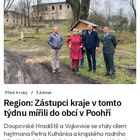
Před 4 roky
3 Admin
Region: Zástupci kraje v tomto
týdnu mířili do obcí v Poohří
Doupovské Hradiště a Vojkovice se staly cílem
hejtmana Petra Kulhánka a krajského radního