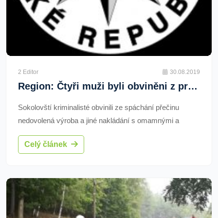
2 Editor
30.08.2019
Region: Čtyři muži byli obviněni z prodeje či přechovávání drog
Sokolovští kriminalisté obvinili ze spáchání přečinu
nedovolená výroba a jiné nakládání s omamnými a
psychotropními látkami a s jedy dva muže ve věku 21 a
Celý článek
22 let. Obvinění muži měli v období od září roku 2018 do
konce února 2019 neoprávněně pěstovat v rodinném
domě u Sokolova rostliny konopí.