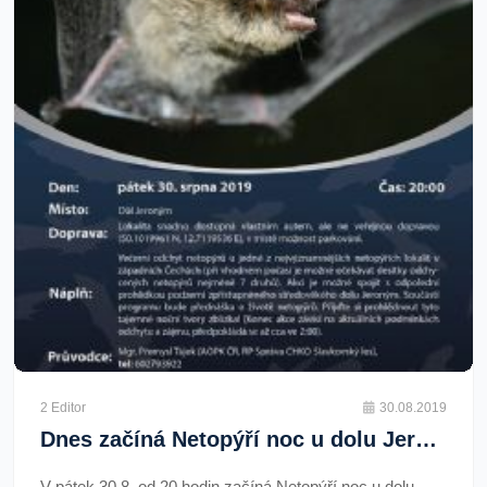
2 Editor
30.08.2019
Dnes začíná Netopýří noc u dolu Jeroným
V pátek 30.8. od 20 hodin začíná Netopýří noc u dolu