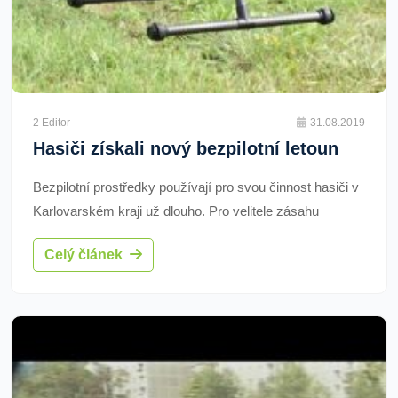
2 Editor
31.08.2019
Hasiči získali nový bezpilotní letoun
Bezpilotní prostředky používají pro svou činnost hasiči v
Karlovarském kraji už dlouho. Pro velitele zásahu
představují u událostí na velké rozloze snadnou a rychlou
Celý článek
orientaci o situaci jako celku.