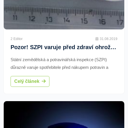
2 Editor
31.08.2019
Pozor! SZPI varuje před zdraví ohrožujícími doplňky z Indie
Státní zemědělská a potravinářská inspekce (SZPI)
důrazně varuje spotřebitele před nákupem potravin a
zejména doplňků stravy na internetu z neověřených
Celý článek
zdrojů.