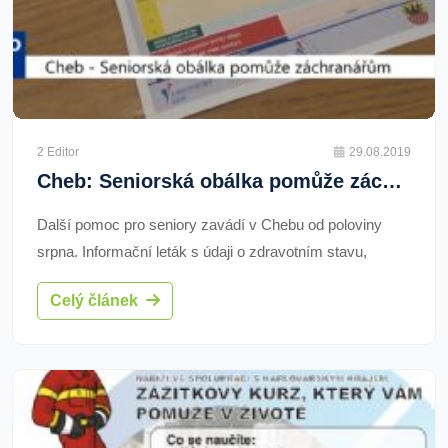
2 Editor
29.08.2019
Cheb: Seniorská obálka pomůže záchranářům (TV Západ)
Další pomoc pro seniory zavádí v Chebu od poloviny
srpna. Informační leták s údaji o zdravotním stavu,
nemocech, medikaci a kontaktních osobách by měl viset
Celý článek
na viditelném místě v domácnosti, aby pomohl
záchranným složkám.