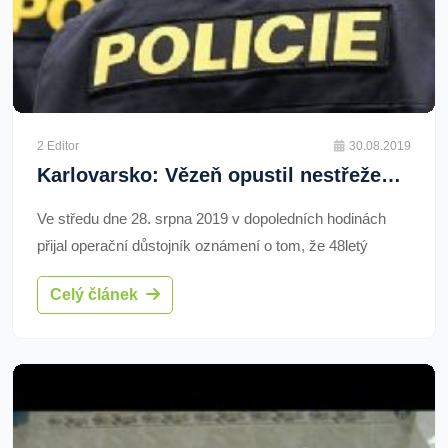
2 Editor
30.08.2019
Karlovarsko: Vězeň opustil nestřežené pracoviště. Do hodiny byl vypátrán
Ve středu dne 28. srpna 2019 v dopoledních hodinách
přijal operační důstojník oznámení o tom, že 48letý
vězeň svévolně opustil nestřežené pracoviště na
Celý článek
Karlovarsku.