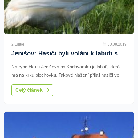
2 Editor
30.08.2019
Jenišov: Hasiči byli voláni k labuti s plechovkou na krku
Na rybníčku u Jenišova na Karlovarsku je labuť, která
má na krku plechovku. Takové hlášení přijali hasiči ve
čtvrtek od kolegů z městské policie z Karlových Varů i
Celý článek
Chodova.