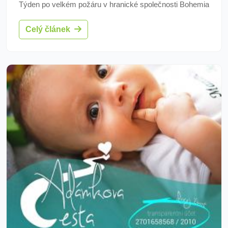
Týden po velkém požáru v hranické společnosti Bohemia
Flakony museli opět zasahovat. V pátek 27. srpna
Celý článek
zachvátily plameny továrnu na výrobu plastových
modelů aut FP Technik v Lubech.