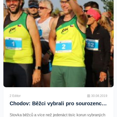
2 Editor
30.08.2019
Chodov: Běžci vybrali pro sourozence přes 11 tisíc
Stovka běžců a více než jedenáct tisíc korun vybraných