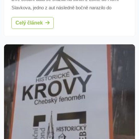
Slavkova, jedno z aut následně bočně narazilo do
stromu. Pro zraněného řidiče letěl vrtulník. Nehoda se
Celý článek
stala ve čtvrtek krátce před druhou hodinou.