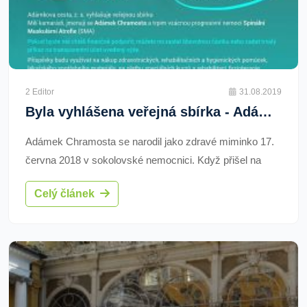
2 Editor
31.08.2019
Byla vyhlášena veřejná sbírka - Adámkova cesta
Adámek Chramosta se narodil jako zdravé miminko 17.
června 2018 v sokolovské nemocnici. Když přišel na
svět, vážil skoro 3,6 kg a měřil 50 cm. Pro rodiče,
Celý článek
maminku Kláru a tatínka Samuela, to byl nejšťastnější
den v jejich životě.