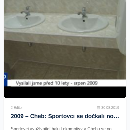
2 Editor
30.08.2019
2009 – Cheb: Sportovci se dočkali nového zázemí (3822) (TV Západ)
Sportovci využívající halu Lokomotivy v Chebu se po