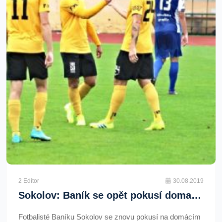
Pomezí: Restaurování f
2 Editor
30.08.2019
Sokolov: Baník se opět pokusí doma naplno bodovat
Fotbalisté Baníku Sokolov se znovu pokusí na domácím