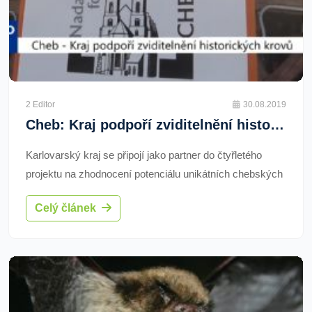
2 Editor
30.08.2019
Cheb: Kraj podpoří zviditelnění historických krovů (TV Západ)
Karlovarský kraj se připojí jako partner do čtyřletého
projektu na zhodnocení potenciálu unikátních chebských
krovů ve spolupráci s některými významnými institucemi
Celý článek
včetně Ústavu teoretické a aplikované mechaniky. Do 20
milionového rozpočtu přispěje necelým milionem korun.