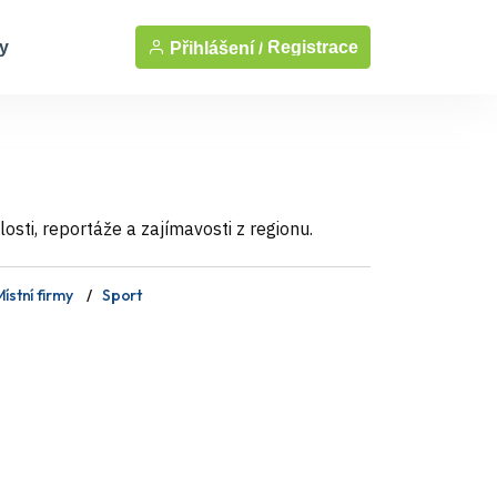
y
Registrace
Přihlášení /
sti, reportáže a zajímavosti z regionu.
ístní firmy
Sport