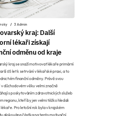
 roky
3 Admin
ovarský kraj: Další
orní lékaři získají
nční odměnu od kraje
rský kraj se snaží motivovat lékaře primární
arší 65 let k setrvání v lékařské praxi, a to
dnictvím finanční odměny. Právě svou
tí v důchodovém věku velmi značně
hají s poskytováním zdravotnických služeb
 regionu, kteří by jen velmi těžko hledali
lékaře. Pro letošní rok byla v krajském
u alokována částka na tento motivační