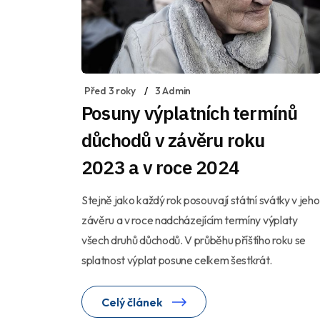
Před 3 roky
3 Admin
Posuny výplatních termínů
důchodů v závěru roku
2023 a v roce 2024
Stejně jako každý rok posouvají státní svátky v jeho
závěru a v roce nadcházejícím termíny výplaty
všech druhů důchodů. V průběhu příštího roku se
splatnost výplat posune celkem šestkrát.
Celý článek