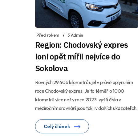
Před rokem
3 Admin
Region: Chodovský expres
loni opět mířil nejvíce do
Sokolova
Rovných 29 406 kilometrů ujel v právě uplynulém
roce Chodovský expres. Je to téměř o 1000
kilometrů více než v roce 2023, vyšší čísla v
meziročním srovnání jsou tak i v dalších ukazatelích.
Celý článek