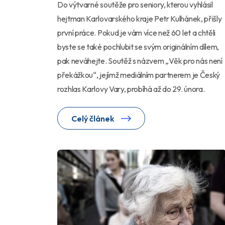
Do výtvarné soutěže pro seniory, kterou vyhlásil
hejtman Karlovarského kraje Petr Kulhánek, přišly
první práce. Pokud je vám více než 60 let a chtěli
byste se také pochlubit se svým originálním dílem,
pak neváhejte. Soutěž s názvem „Věk pro nás není
překážkou“, jejímž mediálním partnerem je Český
rozhlas Karlovy Vary, probíhá až do 29. února.
Celý článek