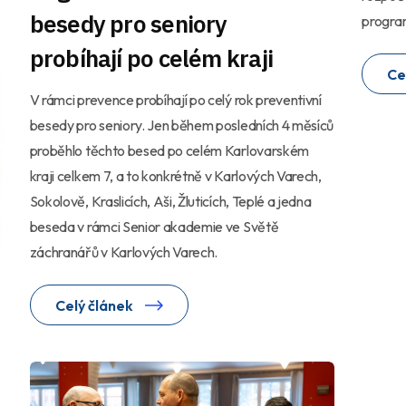
besedy pro seniory
program
probíhají po celém kraji
Ce
V rámci prevence probíhají po celý rok preventivní
besedy pro seniory. Jen během posledních 4 měsíců
proběhlo těchto besed po celém Karlovarském
kraji celkem 7, a to konkrétně v Karlových Varech,
Sokolově, Kraslicích, Aši, Žluticích, Teplé a jedna
beseda v rámci Senior akademie ve Světě
záchranářů v Karlových Varech.
Celý článek