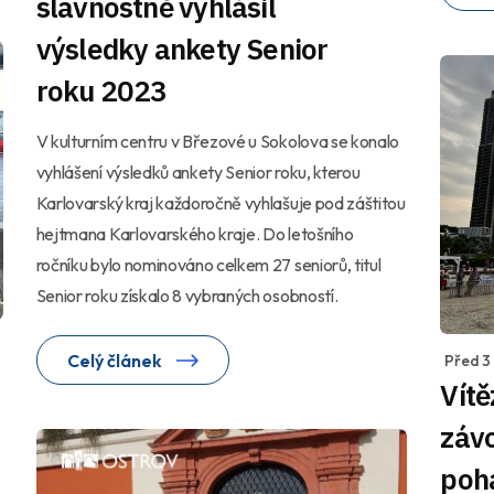
slavnostně vyhlásil
výsledky ankety Senior
roku 2023
V kulturním centru v Březové u Sokolova se konalo
vyhlášení výsledků ankety Senior roku, kterou
Karlovarský kraj každoročně vyhlašuje pod záštitou
hejtmana Karlovarského kraje. Do letošního
ročníku bylo nominováno celkem 27 seniorů, titul
Senior roku získalo 8 vybraných osobností.
Celý článek
Před 3
Vítě
záv
poh