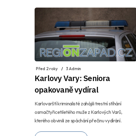
Před 2 roky
3 Admin
Karlovy Vary: Seniora
opakovaně vydíral
Karlovarští kriminalisté zahájili trestní stíhání
osmačtyřicetiletého muže z Karlových Varů,
kterého obvinili ze spáchání přečinu vydírání.