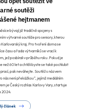
u opět soutěžit ve
arné soutěži
lášené hejtmanem
ěsíce bývají již tradičně spojeny s
ním výtvarné soutěže pro seniory, kterou
Karlovarský kraj. Pro tvoření doma se
více času a řada výtvarníků se vrací k
, jež posbírali v průběhu roku. Pokud je
e než 60 let a chtěli byste se také pochlubit
í prací, pak neváhejte. Soutěž s názvem
o nás není překážkou“, jejímž mediálním
em je Český rozhlas Karlovy Vary, startuje
a 2024.
lý článek