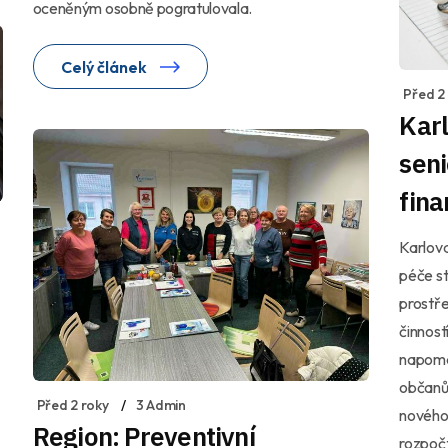
oceněným osobně pogratulovala.
Celý článek
Před 2
Karl
seni
fina
Karlova
péče st
prostře
činnos
napomá
občanům
Před 2 roky
3 Admin
nového 
Region: Preventivní
rozpočt