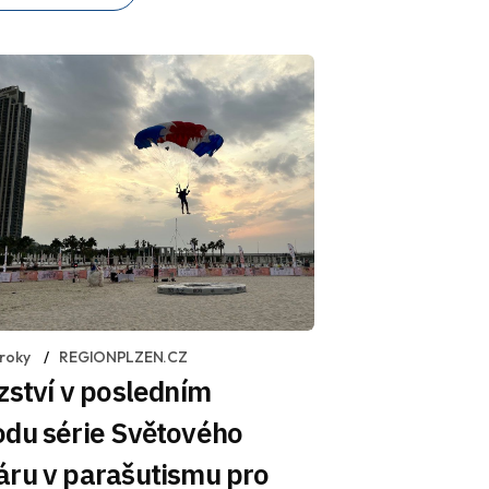
 roky
REGIONPLZEN.CZ
zství v posledním
odu série Světového
áru v parašutismu pro