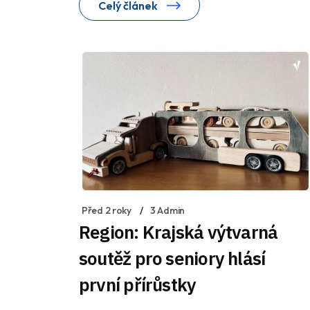
Celý článek
Před 2 roky
3 Admin
Region: Krajská výtvarná
soutěž pro seniory hlásí
první přírůstky