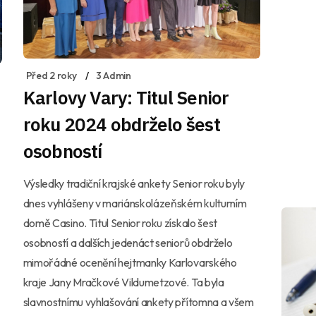
Před 2 roky
3 Admin
Karlovy Vary: Titul Senior
roku 2024 obdrželo šest
osobností
Výsledky tradiční krajské ankety Senior roku byly
dnes vyhlášeny v mariánskolázeňském kulturním
domě Casino. Titul Senior roku získalo šest
osobností a dalších jedenáct seniorů obdrželo
mimořádné ocenění hejtmanky Karlovarského
kraje Jany Mračkové Vildumetzové. Ta byla
slavnostnímu vyhlašování ankety přítomna a všem