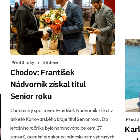
Před 3 roky
3 Admin
Chodov: František
Nádvorník získal titul
Senior roku
Chodovský sportovec František Nádvorník získal v
anketě Karlovarského kraje titul Senior roku. Do
Před 3
Karl
letošního ročníku bylo nominováno celkem 27
seniorů, ocenění si nakonec odneslo osm vybraných