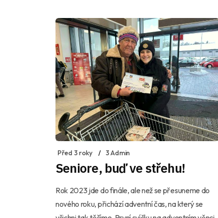
Před 3 roky
3 Admin
Seniore, buď ve střehu!
Rok 2023 jde do finále, ale než se přesuneme do
nového roku, přichází adventní čas, na který se
všichni tak těšíme. První svíčku na adventním věnci