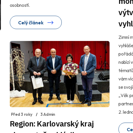
moho
osobností.
výtv
vyh
Celý článek
Zimní m
vyhláše
pořádá 
nabízí 
tématům
vám víc
se svoj
„Věk pr
partner
2. ledn
Před 3 roky
3 Admin
Region: Karlovarský kraj
Ce