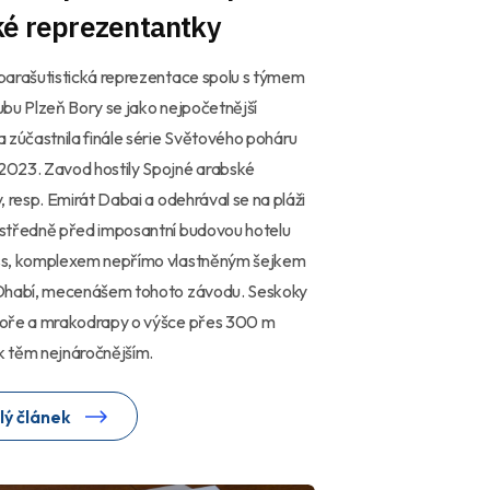
ké reprezentantky
parašutistická reprezentace spolu s týmem
bu Plzeň Bory se jako nejpočetnější
 zúčastnila finále série Světového poháru
023. Zavod hostily Spojné arabské
, resp. Emirát Dabai a odehrával se na pláži
středně před imposantní budovou hotelu
s, komplexem nepřímo vlastněným šejkem
Dhabí, mecenášem tohoto závodu. Seskoky
oře a mrakodrapy o výšce přes 300 m
 k těm nejnáročnějším.
lý článek