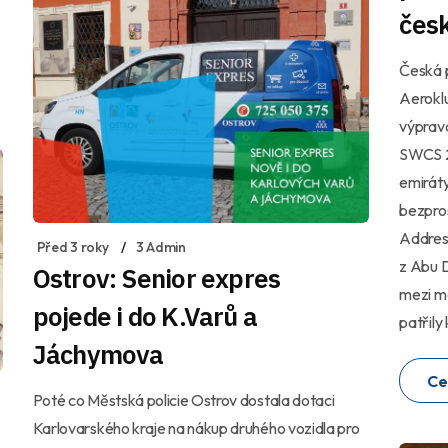
čes
Česká 
Aeroklu
výprava
SWCS 2
emiráty
bezpro
Addres
Před 3 roky
3 Admin
z Abu 
Ostrov: Senior expres
mezi m
pojede i do K.Varů a
patřily
Jáchymova
Ce
Poté co Městská policie Ostrov dostala dotaci
Karlovarského kraje na nákup druhého vozidla pro