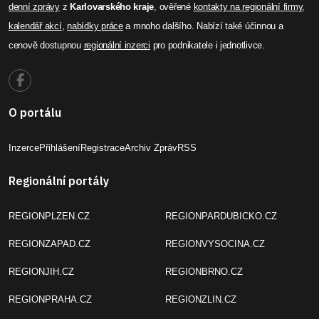
denní zprávy
z
Karlovarského kraje
, ověřené
kontakty na regionální firmy
,
kalendář akcí
,
nabídky práce
a mnoho dalšího. Nabízí také účinnou a
cenově dostupnou
regionální inzerci
pro podnikatele i jednotlivce.
O portálu
Inzerce
Přihlášení
Registrace
Archiv Zpráv
RSS
Regionální portály
REGIONPLZEN.CZ
REGIONPARDUBICKO.CZ
REGIONZAPAD.CZ
REGIONVYSOCINA.CZ
REGIONJIH.CZ
REGIONBRNO.CZ
REGIONPRAHA.CZ
REGIONZLIN.CZ