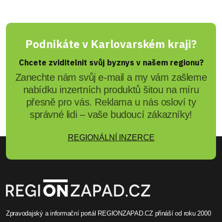
Podnikáte v Karlovarském kraji?
Chcete zviditelnit svůj byznys v našem regionu?
Zanechte nám svůj e-mail a my vám zašleme
nabídku inzertních produktů šitou na míru
přesně pro vás. Reklama u nás osloví ty
správné lidi – vaše budoucí zákazníky!
REGIONÁLNÍ INZERCE
Zpravodajský a informační portál REGIONZAPAD.CZ přináší od roku 2000