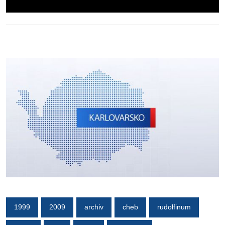
1999
2009
archiv
cheb
rudolfinum