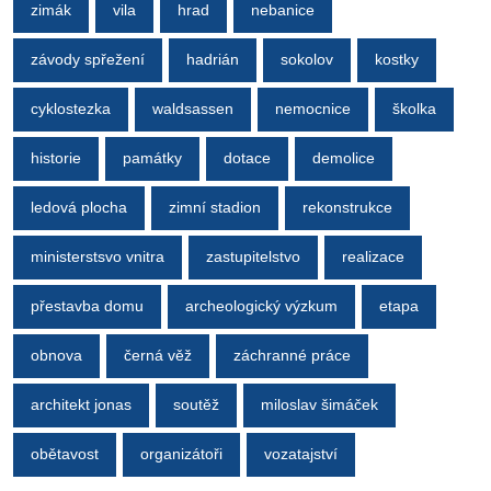
zimák
vila
hrad
nebanice
závody spřežení
hadrián
sokolov
kostky
cyklostezka
waldsassen
nemocnice
školka
historie
památky
dotace
demolice
ledová plocha
zimní stadion
rekonstrukce
ministerstsvo vnitra
zastupitelstvo
realizace
přestavba domu
archeologický výzkum
etapa
obnova
černá věž
záchranné práce
architekt jonas
soutěž
miloslav šimáček
obětavost
organizátoři
vozatajství