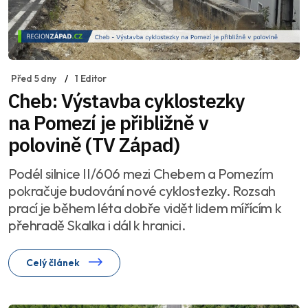
Před 5 dny
1 Editor
Cheb: Výstavba cyklostezky
na Pomezí je přibližně v
polovině (TV Západ)
Podél silnice II/606 mezi Chebem a Pomezím
pokračuje budování nové cyklostezky. Rozsah
prací je během léta dobře vidět lidem mířícím k
přehradě Skalka i dál k hranici.
Celý článek