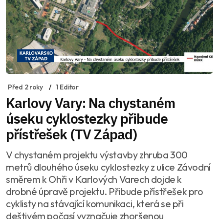
Před 2 roky
1 Editor
Karlovy Vary: Na chystaném
úseku cyklostezky přibude
přístřešek (TV Západ)
V chystaném projektu výstavby zhruba 300
metrů dlouhého úseku cyklostezky z ulice Závodní
směrem k Ohři v Karlových Varech dojde k
drobné úpravě projektu. Přibude přístřešek pro
cyklisty na stávající komunikaci, která se při
deštivém počasí vyznačuje zhoršenou