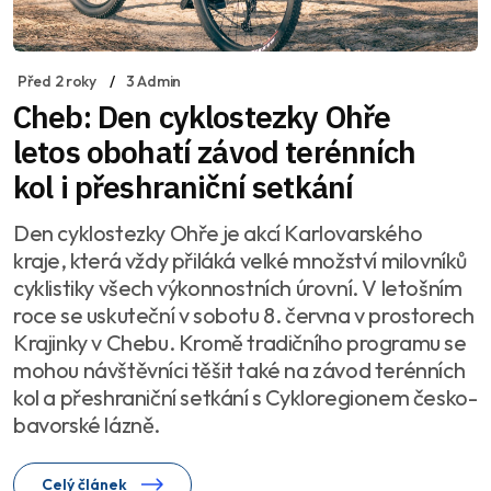
Před 2 roky
3 Admin
Cheb: Den cyklostezky Ohře
letos obohatí závod terénních
kol i přeshraniční setkání
Den cyklostezky Ohře je akcí Karlovarského
kraje, která vždy přiláká velké množství milovníků
cyklistiky všech výkonnostních úrovní. V letošním
roce se uskuteční v sobotu 8. června v prostorech
Krajinky v Chebu. Kromě tradičního programu se
mohou návštěvníci těšit také na závod terénních
kol a přeshraniční setkání s Cykloregionem česko-
bavorské lázně.
Celý článek