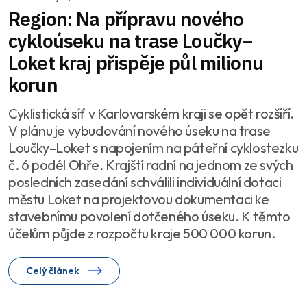
Region: Na přípravu nového
cykloúseku na trase Loučky–
Loket kraj přispěje půl milionu
korun
Cyklistická síť v Karlovarském kraji se opět rozšíří.
V plánu je vybudování nového úseku na trase
Loučky–Loket s napojením na páteřní cyklostezku
č. 6 podél Ohře. Krajští radní na jednom ze svých
posledních zasedání schválili individuální dotaci
městu Loket na projektovou dokumentaci ke
stavebnímu povolení dotčeného úseku. K těmto
účelům půjde z rozpočtu kraje 500 000 korun.
Celý článek