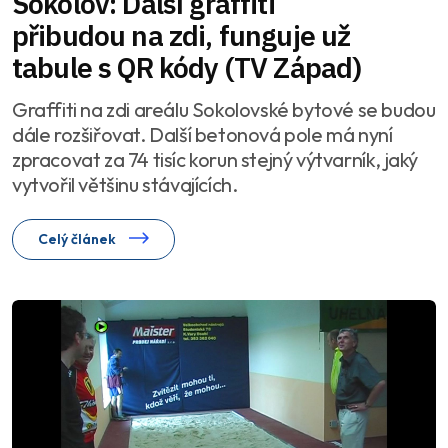
Sokolov: Další graffiti
přibudou na zdi, funguje už
tabule s QR kódy (TV Západ)
Graffiti na zdi areálu Sokolovské bytové se budou
dále rozšiřovat. Další betonová pole má nyní
zpracovat za 74 tisíc korun stejný výtvarník, jaký
vytvořil většinu stávajících.
Celý článek