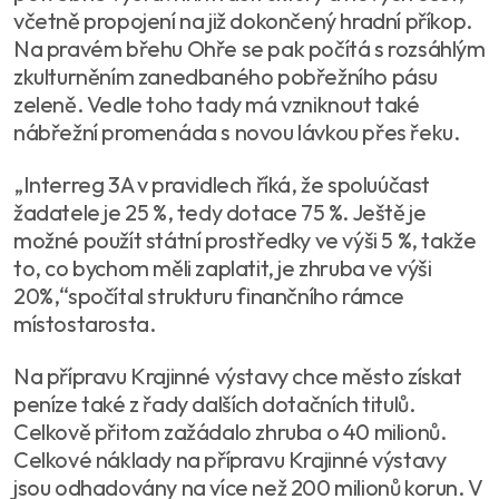
včetně propojení na již dokončený hradní příkop.
Na pravém břehu Ohře se pak počítá s rozsáhlým
zkulturněním zanedbaného pobřežního pásu
zeleně. Vedle toho tady má vzniknout také
nábřežní promenáda s novou lávkou přes řeku.
„Interreg 3A v pravidlech říká, že spoluúčast
žadatele je 25 %, tedy dotace 75 %. Ještě je
možné použít státní prostředky ve výši 5 %, takže
to, co bychom měli zaplatit, je zhruba ve výši
20%,“spočítal strukturu finančního rámce
místostarosta.
Na přípravu Krajinné výstavy chce město získat
peníze také z řady dalších dotačních titulů.
Celkově přitom zažádalo zhruba o 40 milionů.
Celkové náklady na přípravu Krajinné výstavy
jsou odhadovány na více než 200 milionů korun. V