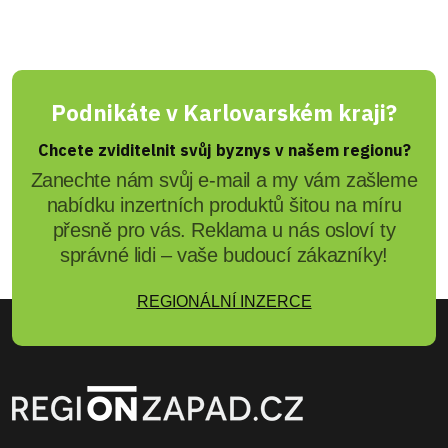
Podnikáte v Karlovarském kraji?
Chcete zviditelnit svůj byznys v našem regionu?
Zanechte nám svůj e-mail a my vám zašleme
nabídku inzertních produktů šitou na míru
přesně pro vás. Reklama u nás osloví ty
správné lidi – vaše budoucí zákazníky!
REGIONÁLNÍ INZERCE