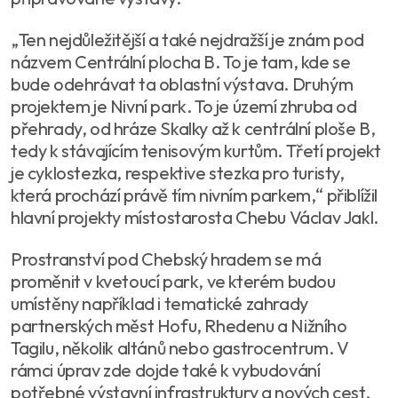
„Ten nejdůležitější a také nejdražší je znám pod
názvem Centrální plocha B. To je tam, kde se
bude odehrávat ta oblastní výstava. Druhým
projektem je Nivní park. To je území zhruba od
přehrady, od hráze Skalky až k centrální ploše B,
tedy k stávajícím tenisovým kurtům. Třetí projekt
je cyklostezka, respektive stezka pro turisty,
která prochází právě tím nivním parkem,“ přiblížil
hlavní projekty místostarosta Chebu Václav Jakl.
Prostranství pod Chebský hradem se má
proměnit v kvetoucí park, ve kterém budou
umístěny například i tematické zahrady
partnerských měst Hofu, Rhedenu a Nižního
Tagilu, několik altánů nebo gastrocentrum. V
rámci úprav zde dojde také k vybudování
potřebné výstavní infrastruktury a nových cest,