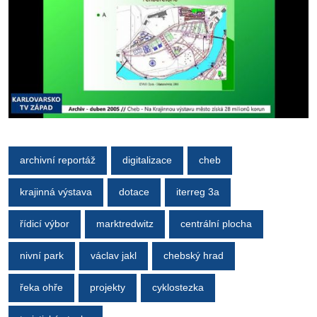
archivní reportáž
digitalizace
cheb
krajinná výstava
dotace
iterreg 3a
řídicí výbor
marktredwitz
centrální plocha
nivní park
václav jakl
chebský hrad
řeka ohře
projekty
cyklostezka