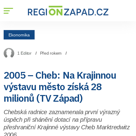
Ekonomika
1 Editor
Před rokem
2005 – Cheb: Na Krajinnou
výstavu město získá 28
milionů (TV Západ)
Chebská radnice zaznamenala první výrazný
úspěch při shánění dotací na přípravu
přeshraniční Krajinné výstavy Cheb Marktredwitz
2006.