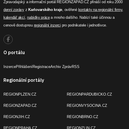
Zpravodajský a informační portál REGIONZAPAD.CZ přináší od roku 2000
denní zprávy
z
Karlovarského kraje
, ověřené
kontakty na regionální firmy
,
kalendář akcí
,
nabídky práce
a mnoho dalšího. Nabízí také účinnou a
cenově dostupnou
regionální inzerci
pro podnikatele i jednotlivce.
O portálu
Inzerce
Přihlášení
Registrace
Archiv Zpráv
RSS
Regionální portály
REGIONPLZEN.CZ
REGIONPARDUBICKO.CZ
REGIONZAPAD.CZ
REGIONVYSOCINA.CZ
REGIONJIH.CZ
REGIONBRNO.CZ
REGIONPRAHA.CZ
REGIONZLIN.CZ