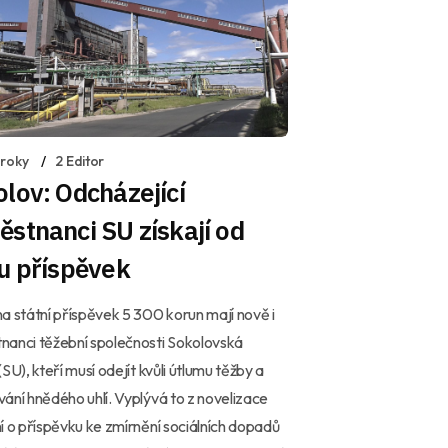
 roky
2 Editor
lov: Odcházející
stnanci SU získají od
u příspěvek
a státní příspěvek 5 300 korun mají nově i
nanci těžební společnosti Sokolovská
(SU), kteří musí odejít kvůli útlumu těžby a
ání hnědého uhlí. Vyplývá to z novelizace
í o příspěvku ke zmírnění sociálních dopadů