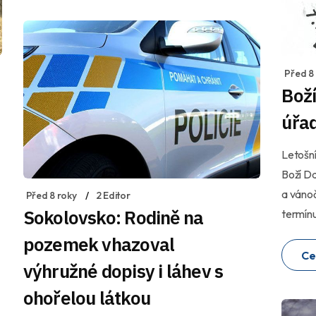
Před 8
Boží
úřad
Letošní
Boží Da
a vánoč
Před 8 roky
2 Editor
Sokolovsko: Rodině na
termínu
pozemek vhazoval
Ce
výhružné dopisy i láhev s
ohořelou látkou