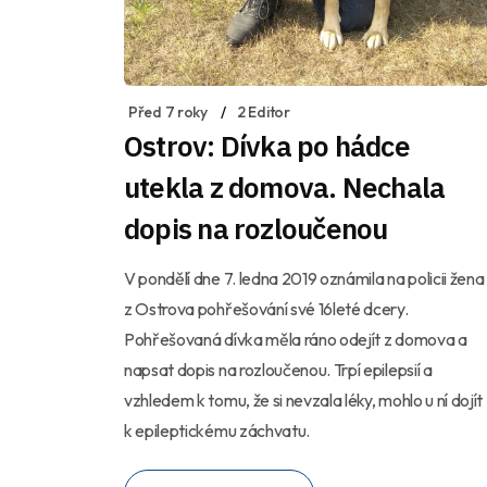
Před 7 roky
2 Editor
Ostrov: Dívka po hádce
utekla z domova. Nechala
dopis na rozloučenou
V pondělí dne 7. ledna 2019 oznámila na policii žena
z Ostrova pohřešování své 16leté dcery.
Pohřešovaná dívka měla ráno odejít z domova a
napsat dopis na rozloučenou. Trpí epilepsií a
vzhledem k tomu, že si nevzala léky, mohlo u ní dojít
k epileptickému záchvatu.