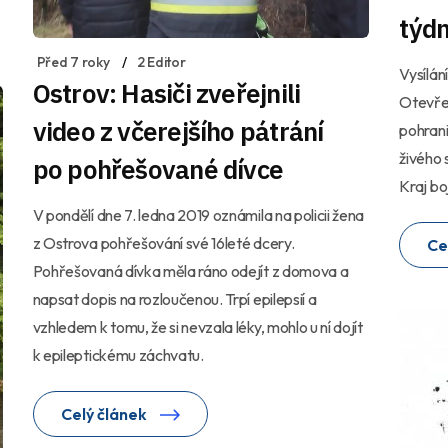
týd
Před 7 roky
2 Editor
Vysílá
Ostrov: Hasiči zveřejnili
Otevřet
video z včerejšího pátrání
pohrani
živého 
po pohřešované dívce
Kraj bo
V pondělí dne 7. ledna 2019 oznámila na policii žena
z Ostrova pohřešování své 16leté dcery.
Ce
Pohřešovaná dívka měla ráno odejít z domova a
napsat dopis na rozloučenou. Trpí epilepsií a
vzhledem k tomu, že si nevzala léky, mohlo u ní dojít
k epileptickému záchvatu.
Celý článek