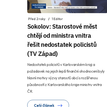
Před 2 roky
1 Editor
Sokolov: Starostové měst
chtějí od ministra vnitra
řešit nedostatek policistů
(TV Západ)
Nedostatek policistů v Karlovarském kraji a
požadavek na jejich lepší finanční ohodnocení byly
hlavní motivy výzvy starostů obcí s rozšířenou
působností z Karlovarského kraje ministru vnitra
ČR.
Celý článek