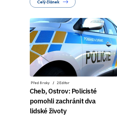
Celý článek
Před 8 roky
2 Editor
Cheb, Ostrov: Policisté
pomohli zachránit dva
lidské životy