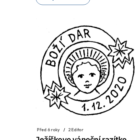
Před 6 roky
2 Editor
Ježíškovo vánoční razítko