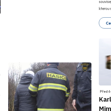
souvise
kterou 
Ce
a
Před 6
u
Karl
Mim