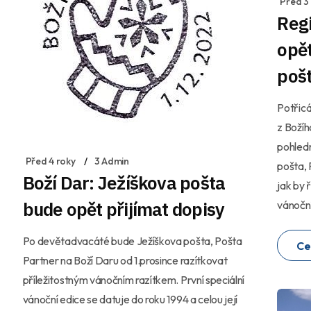
Před 3
Reg
opět
poš
Potřicá
z Božíh
pohledn
Před 4 roky
3 Admin
pošta,
Boží Dar: Ježíškova pošta
jak by 
bude opět přijímat dopisy
vánočn
Po devětadvacáté bude Ježíškova pošta, Pošta
Ce
Partner na Boží Daru od 1.prosince razítkovat
příležitostným vánočním razítkem. První speciální
vánoční edice se datuje do roku 1994 a celou její