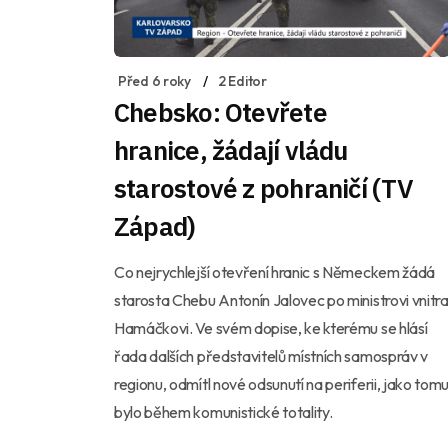
Před 6 roky
2 Editor
Chebsko: Otevřete
hranice, žádají vládu
starostové z pohraničí (TV
Západ)
Co nejrychlejší otevření hranic s Německem žádá
starosta Chebu Antonín Jalovec po ministrovi vnitr
Hamáčkovi. Ve svém dopise, ke kterému se hlásí
řada dalších představitelů místních samospráv v
regionu, odmítl nové odsunutí na periferii, jako tom
bylo během komunistické totality.