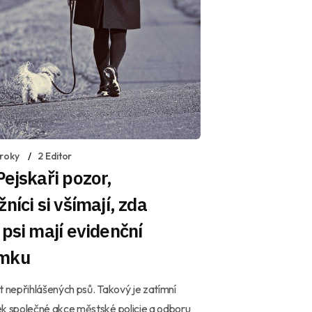
 roky
2 Editor
Pejskaři pozor,
žníci si všímají, zda
 psi mají evidenční
mku
t nepřihlášených psů. Takový je zatímní
k společné akce městské policie a odboru