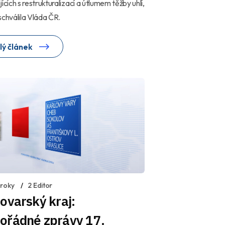
jících s restrukturalizací a útlumem těžby uhlí,
schválila Vláda ČR.
lý článek
 roky
2 Editor
ovarský kraj:
ořádné zprávy 17.