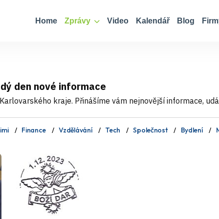
Home
Zprávy
Video
Kalendář
Blog
Firm
ždý den nové informace
Karlovarského kraje. Přinášíme vám nejnovější informace, událo
imi
Finance
Vzdělávání
Tech
Společnost
Bydlení
M