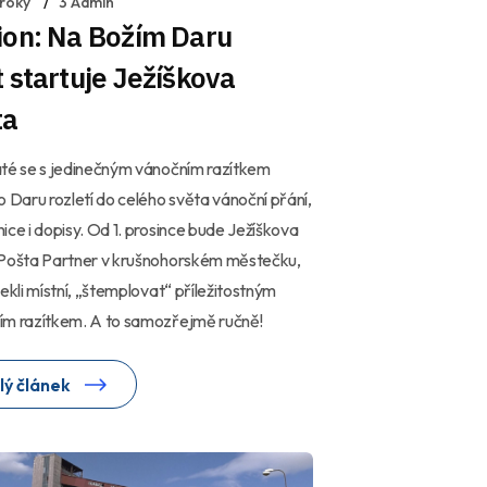
 roky
3 Admin
ion: Na Božím Daru
 startuje Ježíškova
ta
té se s jedinečným vánočním razítkem
o Daru rozletí do celého světa vánoční přání,
ice i dopisy. Od 1. prosince bude Ježíškova
 Pošta Partner v krušnohorském městečku,
řekli místní, „štemplovat“ příležitostným
ím razítkem. A to samozřejmě ručně!
lý článek