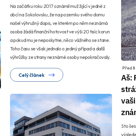
Na začátku roku 2017 oznámil muž žijící v jedné z
obcí na Sokolovsku, že na pozemku svého domu
našel výhružný dopis, ve kterém po něm neznámá
osoba žádá finanční hotovost ve výši 20 tisíc korun
a pokud mu je neposkytne, něco vážného se stane.
Toho času se však jednalo o jediný případ a další
výhrůžky ze strany neznámé osoby nepokračovaly.
Před 8
Celý článek
Aš: 
strá
vaši
zná
Sto šes
výslede