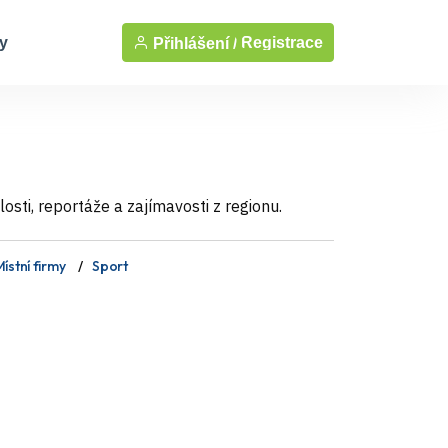
y
Registrace
Přihlášení /
sti, reportáže a zajímavosti z regionu.
ístní firmy
Sport