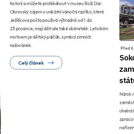
historii si můžete prohlédnout v muzeu Boží Dar.
Obrovský zájem o unikátní vánoční razítko, které
Ježíškova pošta používá výhradně od 1. do
23.prosince, mají děti ale také sběratelé. Letošním
motivem je dětský palčák, symbol zimních
radovánek.
Před 6
Soko
Celý článek
zamě
stát
Nárok n
zaměst
uhelná 
zpracov
nařízen