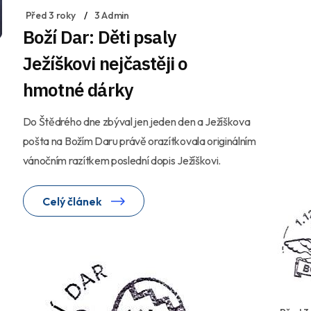
Před 3 roky
3 Admin
Boží Dar: Děti psaly
Ježíškovi nejčastěji o
hmotné dárky
Do Štědrého dne zbýval jen jeden den a Ježíškova
pošta na Božím Daru právě orazítkovala originálním
vánočním razítkem poslední dopis Ježíškovi.
Celý článek