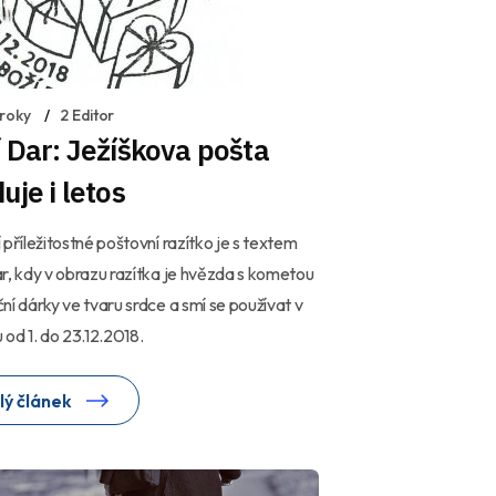
 roky
2 Editor
 Dar: Ježíškova pošta
uje i letos
 příležitostné poštovní razítko je s textem
r, kdy v obrazu razítka je hvězda s kometou
ní dárky ve tvaru srdce a smí se používat v
 od 1. do 23.12.2018.
lý článek