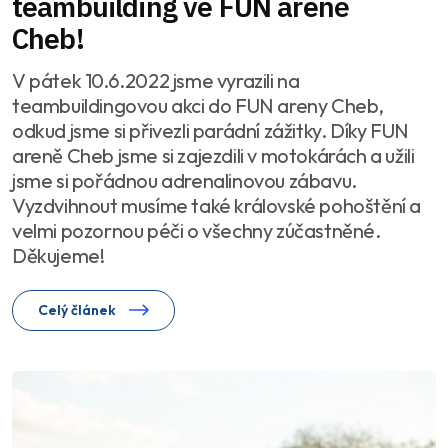
teambuilding ve FUN areně
Cheb!
V pátek 10.6.2022 jsme vyrazili na
teambuildingovou akci do FUN areny Cheb,
odkud jsme si přivezli parádní zážitky. Díky FUN
areně Cheb jsme si zajezdili v motokárách a užili
jsme si pořádnou adrenalinovou zábavu.
Vyzdvihnout musíme také královské pohoštění a
velmi pozornou péči o všechny zúčastněné.
Děkujeme!
Celý článek