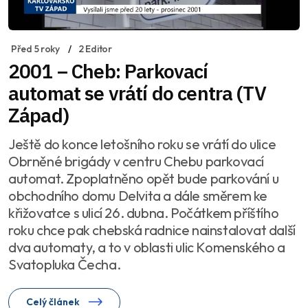
Před 5 roky
2 Editor
2001 – Cheb: Parkovací
automat se vrátí do centra (TV
Západ)
Ještě do konce letošního roku se vrátí do ulice
Obrněné brigády v centru Chebu parkovací
automat. Zpoplatněno opět bude parkování u
obchodního domu Delvita a dále směrem ke
křižovatce s ulicí 26. dubna. Počátkem příštího
roku chce pak chebská radnice nainstalovat další
dva automaty, a to v oblasti ulic Komenského a
Svatopluka Čecha.
Celý článek