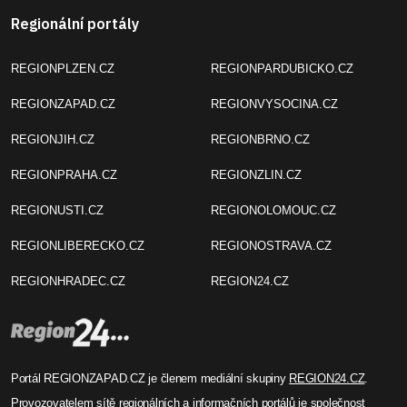
Před 5 roky
2 Editor
Cheb: Při přípravách expozice
krojů probíhá spolupráce (TV