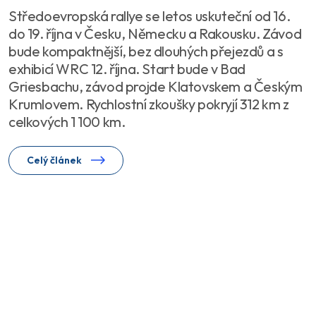
Středoevropská rallye se letos uskuteční od 16.
do 19. října v Česku, Německu a Rakousku. Závod
bude kompaktnější, bez dlouhých přejezdů a s
exhibicí WRC 12. října. Start bude v Bad
Griesbachu, závod projde Klatovskem a Českým
Krumlovem. Rychlostní zkoušky pokryjí 312 km z
celkových 1 100 km.
Celý článek