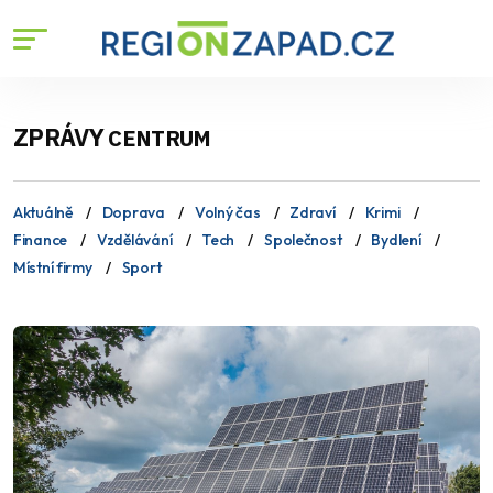
ZPRÁVY
CENTRUM
Aktuálně
Doprava
Volný čas
Zdraví
Krimi
Finance
Vzdělávání
Tech
Společnost
Bydlení
Místní firmy
Sport