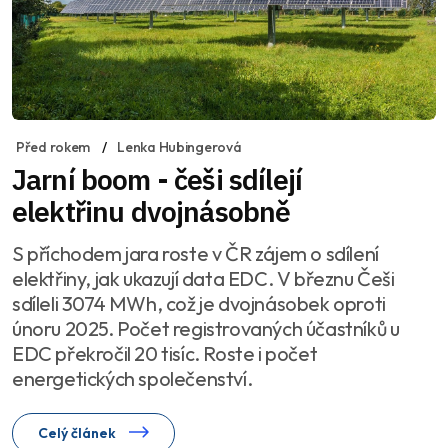
Před rokem
Lenka Hubingerová
Jarní boom - češi sdílejí
elektřinu dvojnásobně
S příchodem jara roste v ČR zájem o sdílení
elektřiny, jak ukazují data EDC. V březnu Češi
sdíleli 3074 MWh, což je dvojnásobek oproti
únoru 2025. Počet registrovaných účastníků u
EDC překročil 20 tisíc. Roste i počet
energetických společenství.
Celý článek