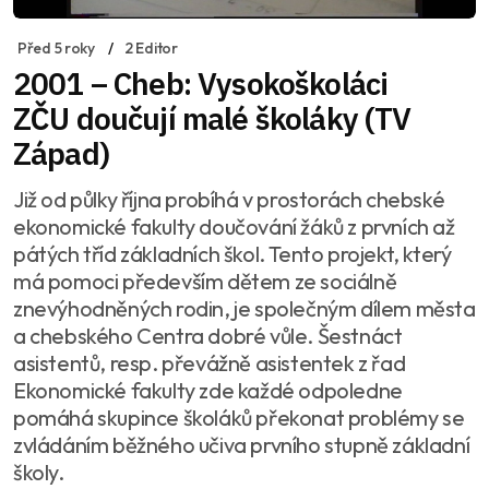
Před 5 roky
2 Editor
2001 – Cheb: Vysokoškoláci
ZČU doučují malé školáky (TV
Západ)
Již od půlky října probíhá v prostorách chebské
ekonomické fakulty doučování žáků z prvních až
pátých tříd základních škol. Tento projekt, který
má pomoci především dětem ze sociálně
znevýhodněných rodin, je společným dílem města
a chebského Centra dobré vůle. Šestnáct
asistentů, resp. převážně asistentek z řad
Ekonomické fakulty zde každé odpoledne
pomáhá skupince školáků překonat problémy se
zvládáním běžného učiva prvního stupně základní
školy.