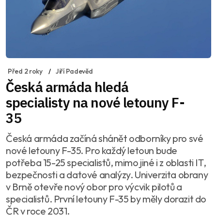
Před 2 roky
Jiří Padevěd
Česká armáda hledá
specialisty na nové letouny F-
35
Česká armáda začíná shánět odborníky pro své
nové letouny F-35. Pro každý letoun bude
potřeba 15-25 specialistů, mimo jiné i z oblasti IT,
bezpečnosti a datové analýzy. Univerzita obrany
v Brně otevře nový obor pro výcvik pilotů a
specialistů. První letouny F-35 by měly dorazit do
ČR v roce 2031.