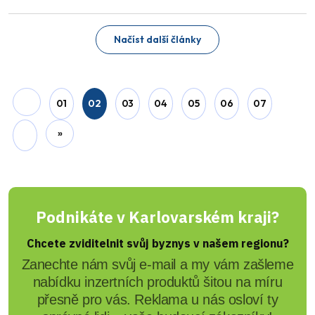
Před 5 roky
2 Editor
Cheb: Očkovací centrum bude
přesunuto do kostela sv. Kláry