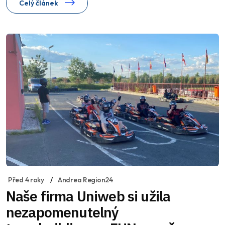
Celý článek
Před 4 roky
Andrea Region24
Naše firma Uniweb si užila
nezapomenutelný