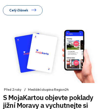
Celý článek
Před 2 roky
Mediální skupina Region24
S MojaKartou objevte poklady
jižní Moravy a vychutnejte si