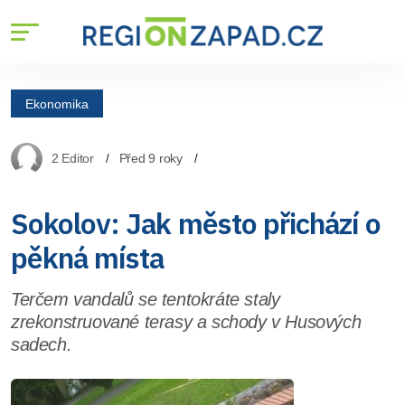
Ekonomika
2 Editor
Před 9 roky
Sokolov: Jak město přichází o
pěkná místa
Terčem vandalů se tentokráte staly
zrekonstruované terasy a schody v Husových
sadech.