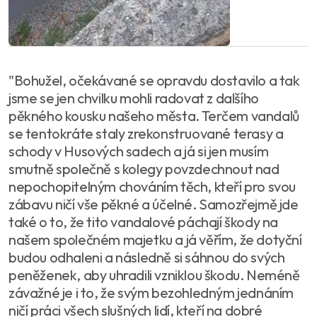
"Bohužel, očekávané se opravdu dostavilo a tak
jsme se jen chvilku mohli radovat z dalšího
pěkného kousku našeho města. Terčem vandalů
se tentokráte staly zrekonstruované terasy a
schody v Husových sadech a já si jen musím
smutně společně s kolegy povzdechnout nad
nepochopitelným chováním těch, kteří pro svou
zábavu ničí vše pěkné a účelné. Samozřejmě jde
také o to, že tito vandalové páchají škody na
našem společném majetku a já věřím, že dotyční
budou odhaleni a následně si sáhnou do svých
peněženek, aby uhradili vzniklou škodu. Neméně
závažné je i to, že svým bezohledným jednáním
ničí práci všech slušných lidí, kteří na dobré