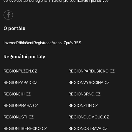
cenově dostupnou
regionální inzerci
pro podnikatele i jednotlivce.
O portálu
Inzerce
Přihlášení
Registrace
Archiv Zpráv
RSS
Regionální portály
REGIONPLZEN.CZ
REGIONPARDUBICKO.CZ
REGIONZAPAD.CZ
REGIONVYSOCINA.CZ
REGIONJIH.CZ
REGIONBRNO.CZ
REGIONPRAHA.CZ
REGIONZLIN.CZ
REGIONUSTI.CZ
REGIONOLOMOUC.CZ
REGIONLIBERECKO.CZ
REGIONOSTRAVA.CZ