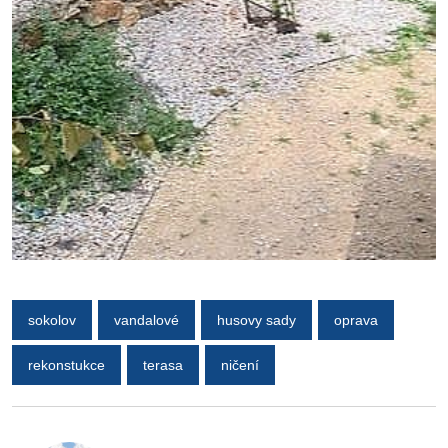
sokolov
vandalové
husovy sady
oprava
rekonstukce
terasa
ničení