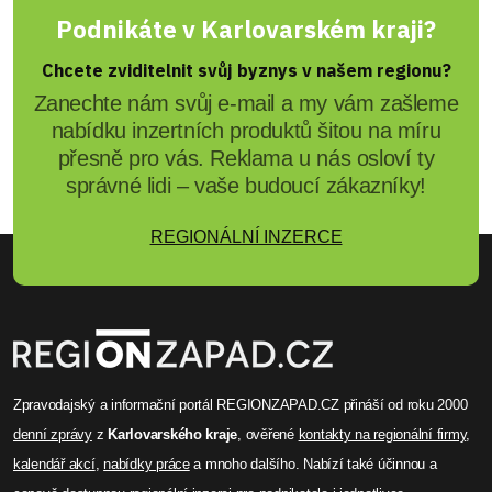
Podnikáte v Karlovarském kraji?
Chcete zviditelnit svůj byznys v našem regionu?
Zanechte nám svůj e-mail a my vám zašleme
nabídku inzertních produktů šitou na míru
přesně pro vás. Reklama u nás osloví ty
správné lidi – vaše budoucí zákazníky!
REGIONÁLNÍ INZERCE
Zpravodajský a informační portál REGIONZAPAD.CZ přináší od roku 2000
denní zprávy
z
Karlovarského kraje
, ověřené
kontakty na regionální firmy
,
kalendář akcí
,
nabídky práce
a mnoho dalšího. Nabízí také účinnou a