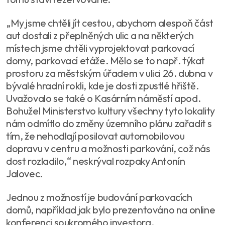
„My jsme chtěli jít cestou, abychom alespoň část
aut dostali z přeplněných ulic a na některých
místech jsme chtěli vyprojektovat parkovací
domy, parkovací etáže. Mělo se to např. týkat
prostoru za městským úřadem v ulici 26. dubna v
bývalé hradní rokli, kde je dosti zpustlé hřiště.
Uvažovalo se také o Kasárním náměstí apod.
Bohužel Ministerstvo kultury všechny tyto lokality
nám odmítlo do změny územního plánu zařadit s
tím, že nehodlají posilovat automobilovou
dopravu v centru a možnosti parkování, což nás
dost rozladilo,“ neskrýval rozpaky Antonín
Jalovec.
Jednou z možností je budování parkovacích
domů, například jak bylo prezentováno na online
konferenci soukromého investora.