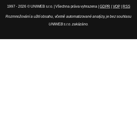
1997 - 2026 © UNIWEB s.r.o. | Všechna práva vyhrazena |
GDPR
|
VOP
|
RSS
Rozmnožování a užití obsahu, včetně automatizované analýzy, je bez souhlasu
UNIWEB s.r.o. zakázáno.