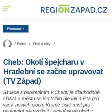
Ekonomika
2 Editor
Před 6 roky
Cheb: Okolí špejcharu v
Hradební se začne upravovat
(TV Západ)
Situace s parkováním v Chebu je dlouhodobě
složitá a městu se jen těžko hledají místa pro
vznik nových ploch. Kromě čistě míst pro
parkování ale vznikají i víceúčelové plochy.