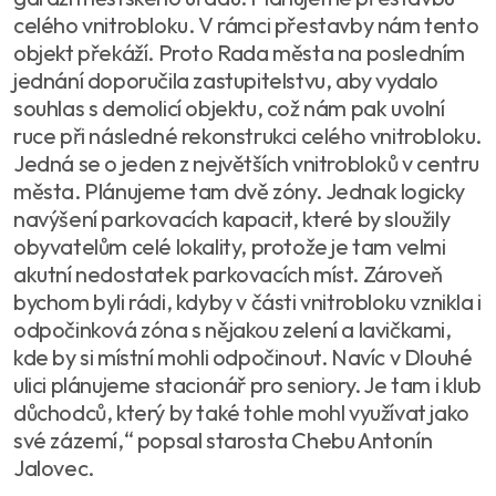
celého vnitrobloku. V rámci přestavby nám tento
objekt překáží. Proto Rada města na posledním
jednání doporučila zastupitelstvu, aby vydalo
souhlas s demolicí objektu, což nám pak uvolní
ruce při následné rekonstrukci celého vnitrobloku.
Jedná se o jeden z největších vnitrobloků v centru
města. Plánujeme tam dvě zóny. Jednak logicky
navýšení parkovacích kapacit, které by sloužily
obyvatelům celé lokality, protože je tam velmi
akutní nedostatek parkovacích míst. Zároveň
bychom byli rádi, kdyby v části vnitrobloku vznikla i
odpočinková zóna s nějakou zelení a lavičkami,
kde by si místní mohli odpočinout. Navíc v Dlouhé
ulici plánujeme stacionář pro seniory. Je tam i klub
důchodců, který by také tohle mohl využívat jako
své zázemí,“ popsal starosta Chebu Antonín
Jalovec.