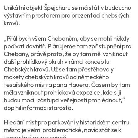
Unikátní objekt Špejcharu se má stát v budoucnu
výstavním prostorem pro prezentaci chebských
krovů.
„Přál bych všem Chebanům, aby se mohli někdy
podívat dovnitř. Plánujeme tam zpřístupnění pro
Chebany, právě proto, že by tam měl vzniknout
další prohlídkový okruh v rámci konceptu
Chebských krovů. Už se tam přestěhovaly
makety chebských krovů od německého
tesařského mistra pana Hauera. Časem by tam
měla vzniknout prohlídková expozice, kde si ji
budou moci i zástupci veřejnosti prohlédnout,“
doplnil informaci starosta.
Hledání míst pro parkování v historickém centru
města je velmi problematické, navíc stát se k
tomu staví rezervovaně.