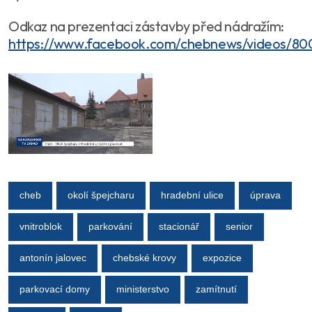
Odkaz na prezentaci zástavby před nádražím:
https://www.facebook.com/chebnews/videos/8
cheb
okolí špejcharu
hradební ulice
úprava
vnitroblok
parkování
stacionář
senior
antonín jalovec
chebské krovy
expozice
parkovací domy
ministerstvo
zamítnutí