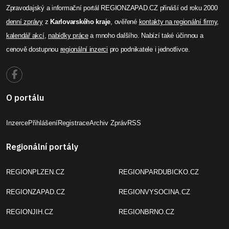
Zpravodajský a informační portál REGIONZAPAD.CZ přináší od roku 2000
denní zprávy
z
Karlovarského kraje
, ověřené
kontakty na regionální firmy
,
kalendář akcí
,
nabídky práce
a mnoho dalšího. Nabízí také účinnou a
cenově dostupnou
regionální inzerci
pro podnikatele i jednotlivce.
O portálu
Inzerce
Přihlášení
Registrace
Archiv Zpráv
RSS
Regionální portály
REGIONPLZEN.CZ
REGIONPARDUBICKO.CZ
REGIONZAPAD.CZ
REGIONVYSOCINA.CZ
REGIONJIH.CZ
REGIONBRNO.CZ