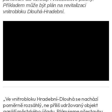
Příkladem může být plán na revitalizaci
vnitrobloku Dlouhá-Hradební.
„Ve vnitrobloku Hradební-Dlouhá se nachází
poměrně rozsáhlý, ne příliš udržovaný objekt
garáží městského úřadu. Plánujeme přestavbu