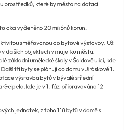
nu prostředků, které by město na dotaci
uto akci vyčleněno 20 miliónů korun.
 aktivitou směřovanou do bytové výstavby. Už
 v dalších objektech v majetku města.
lé základní umělecké školy v Šaldově ulici, kde
Další tři byty se plánují do domu v Jiráskově 1.
ní dotace výstavba bytů v bývalé střední
a Geipela, kde je v 1. fázi připravováno 12
ových jednotek, z toho 118 bytů v domě s