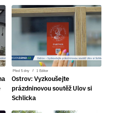
Před 5 dny
1 Editor
na
Ostrov: Vyzkoušejte
ě
prázdninovou soutěž Ulov si
Schlicka