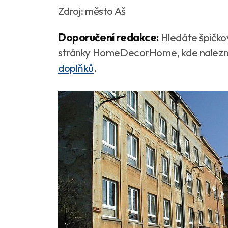
Zdroj: město Aš
Doporučení redakce:
Hledáte špičko
stránky HomeDecorHome, kde naleznet
doplňků
.