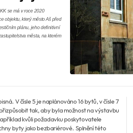
+ KK se má v roce 2020
e objektu, který město Aš před
stičním plánu, jeho definitivní
astupitelstva města, na kterém
sná. V čísle 5 je naplánováno 16 bytů, v čísle 7
 přizpůsobit tak, aby byla možnost na výstavbu
například kvůli požadavku poskytovatele
ny byty jako bezbariérové. Splnění této