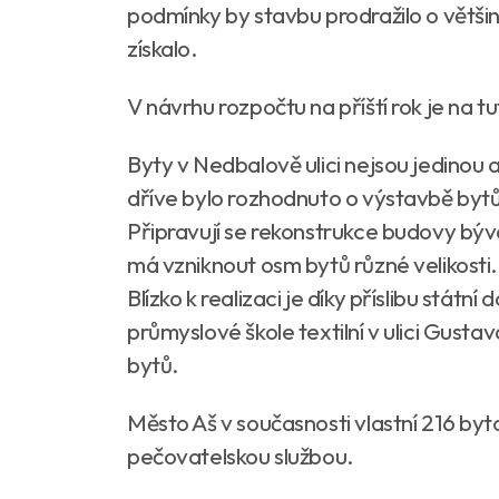
podmínky by stavbu prodražilo o větši
získalo.
V návrhu rozpočtu na příští rok je na t
Byty v Nedbalově ulici nejsou jedinou
dříve bylo rozhodnuto o výstavbě bytů
Připravují se rekonstrukce budovy býva
má vzniknout osm bytů různé velikosti. 
Blízko k realizaci je díky příslibu stát
průmyslové škole textilní v ulici Gustav
bytů.
Město Aš v současnosti vlastní 216 byt
pečovatelskou službou.