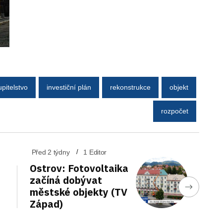
upitelstvo
investiční plán
rekonstrukce
objekt
rozpočet
Před 2 týdny
1 Editor
Ostrov: Fotovoltaika
začíná dobývat
městské objekty (TV
Západ)