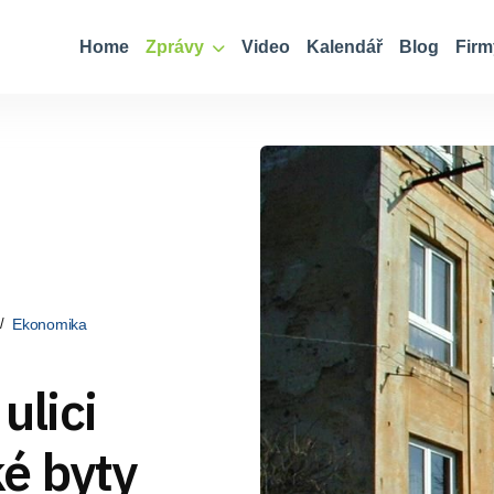
Home
Zprávy
Video
Kalendář
Blog
Firm
Ekonomika
ulici
é byty