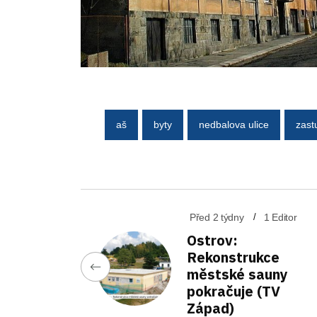
aš
byty
nedbalova ulice
zast
Před 2 týdny
1 Editor
Ostrov:
Rekonstrukce
městské sauny
pokračuje (TV
Západ)