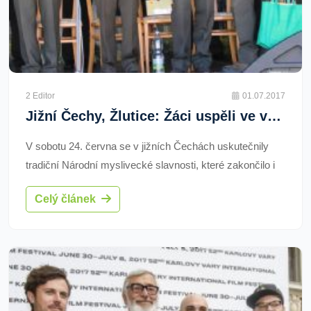
2 Editor
01.07.2017
Jižní Čechy, Žlutice: Žáci uspěli ve vábení jelenů
V sobotu 24. června se v jižních Čechách uskutečnily
tradiční Národní myslivecké slavnosti, které zakončilo i
divácky atraktivní Mistrovství ČR ve vábení jelenů.
Celý článek
Největší zastoupení vábičů zde měli studenti Střední
lesnické školy Žlutice, kteří se umístili na skvělých
příčkách.