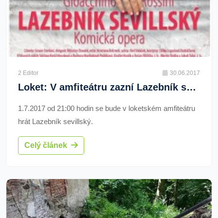
2 Editor
30.06.2017
Loket: V amfiteátru zazní Lazebník sevillský
1.7.2017 od 21:00 hodin se bude v loketském amfiteátru
hrát Lazebník sevillský.
Celý článek