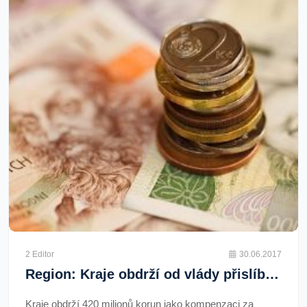
2 Editor
30.06.2017
Region: Kraje obdrží od vlády přislíbených 420 milionů korun jako kompenzaci za prostředky vynaložené na mzdy řidičů autobusů
Kraje obdrží 420 milionů korun jako kompenzaci za