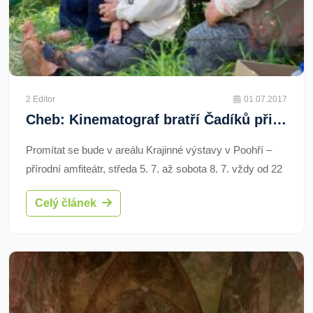
2 Editor
01.07.2017
Cheb: Kinematograf bratří Čadíků přijede příští týden
Promítat se bude v areálu Krajinné výstavy v Poohří –
přírodní amfiteátr, středa 5. 7. až sobota 8. 7. vždy od 22
hodin.
Celý článek