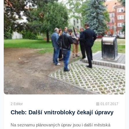
2 Editor
01.07.2017
Cheb: Další vnitrobloky čekají úpravy
Na seznamu plánovaných úprav jsou i další městská