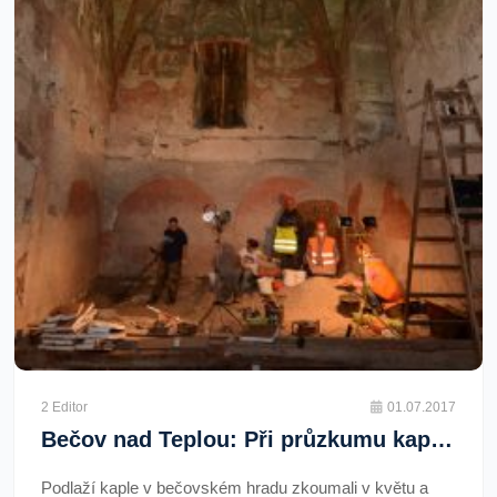
2 Editor
01.07.2017
Bečov nad Teplou: Při průzkumu kaple byly nalezeny ozdobné prvky z relikviáře
Podlaží kaple v bečovském hradu zkoumali v květu a