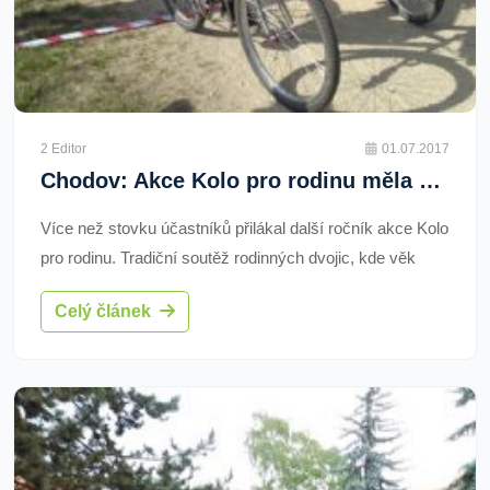
2 Editor
01.07.2017
Chodov: Akce Kolo pro rodinu měla opět velký úspěch
Více než stovku účastníků přilákal další ročník akce Kolo
pro rodinu. Tradiční soutěž rodinných dvojic, kde věk
nehraje žádnou roli, se v polovině června opět konala na
Celý článek
Bílé vodě.