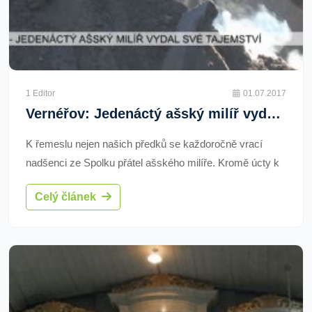
1 Editor
01.07.2017
Vernéřov: Jedenáctý ašský milíř vydal své tajemství (TV Západ)
K řemeslu nejen našich předků se každoročně vrací
nadšenci ze Spolku přátel ašského milíře. Kromě úcty k
tradicím má jejich činnost i pragmatický důvod. Prodejem
Celý článek
dřevěného uhlí si spolek zajišťuje část příjmů pro své
fungování. O kvalitní přírodní zdroj pro grilování nebo
zdravotní účely je velký zájem.