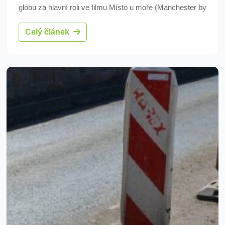
glóbu za hlavní roli ve filmu Místo u moře (Manchester by
the Sea, 2016), americký herec Casey Affleck. Během
Celý článek
dnešního slavnostního zahájení převezme Cenu
prezidenta MFF Karlovy Vary.