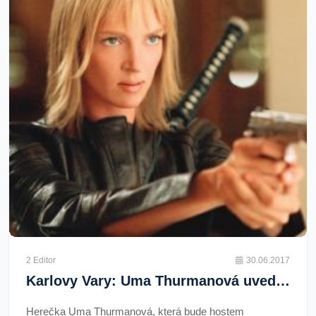
2 Editor
30.06.2017
Karlovy Vary: Uma Thurmanová uvede v letním kině film Kill Bill
Herečka Uma Thurmanová, která bude hostem