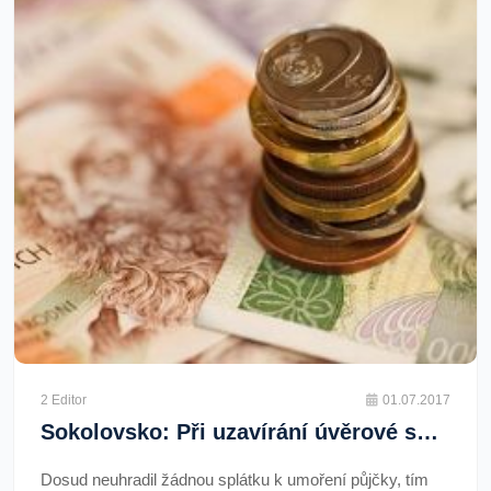
2 Editor
01.07.2017
Sokolovsko: Při uzavírání úvěrové smlouvy uvedl nepravdivé údaje
Dosud neuhradil žádnou splátku k umoření půjčky, tím