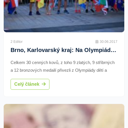
2 Editor
30.06.2017
Brno, Karlovarský kraj: Na Olympiádě dětí a mládeže získali naši sportovci 30 medailí
Celkem 30 cenných kovů, z toho 9 zlatých, 9 stříbrných
a 12 bronzových medailí přivezli z Olympiády dětí a
mládeže mladí sportovci z našeho kraje. Olympijské boje
Celý článek
probíhaly v Brně.