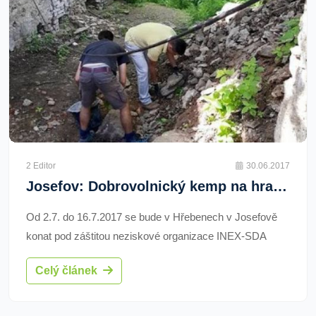
2 Editor
30.06.2017
Josefov: Dobrovolnický kemp na hradě Hartenberg
Od 2.7. do 16.7.2017 se bude v Hřebenech v Josefově
konat pod záštitou neziskové organizace INEX-SDA
každoroční dobrovolnický kemp. Ve spolupráci se
Celý článek
spolkem Hartenberg z.s. se skupina dobrovolníků z
celého světa zapojí do záchranných prací v rámci
rekonstrukce hradu Hartenberg.