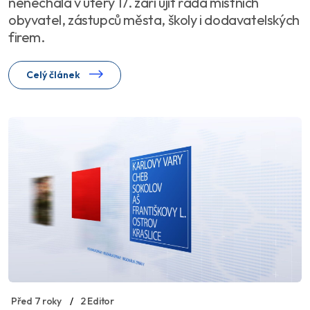
nenechala v úterý 17. září ujít řada místních
obyvatel, zástupců města, školy i dodavatelských
firem.
Celý článek
Před 7 roky
2 Editor