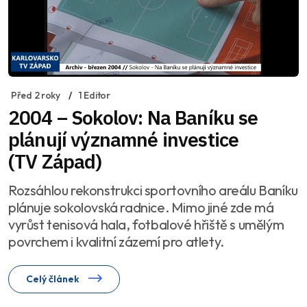
Před 2 roky
1 Editor
2004 – Sokolov: Na Baníku se
plánují významné investice
(TV Západ)
Rozsáhlou rekonstrukci sportovního areálu Baníku
plánuje sokolovská radnice. Mimo jiné zde má
vyrůst tenisová hala, fotbalové hřiště s umělým
povrchem i kvalitní zázemí pro atlety.
Celý článek