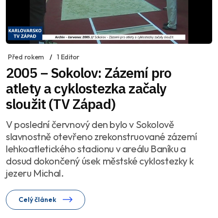
Před rokem
1 Editor
2005 – Sokolov: Zázemí pro
atlety a cyklostezka začaly
sloužit (TV Západ)
V poslední červnový den bylo v Sokolově
slavnostně otevřeno zrekonstruované zázemí
lehkoatletického stadionu v areálu Baníku a
dosud dokončený úsek městské cyklostezky k
jezeru Michal.
Celý článek