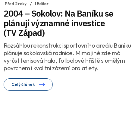
Před 2 roky
1 Editor
2004 – Sokolov: Na Baníku se
plánují významné investice
(TV Západ)
Rozsáhlou rekonstrukci sportovního areálu Baníku
plánuje sokolovská radnice. Mimo jiné zde má
vyrůst tenisová hala, fotbalové hřiště s umělým
povrchem i kvalitní zázemí pro atlety.
Celý článek