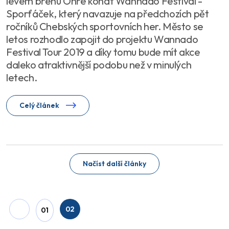
levém břehu Ohře konat Wannado Festival -
Sporťáček, který navazuje na předchozích pět
ročníků Chebských sportovních her. Město se
letos rozhodlo zapojit do projektu Wannado
Festival Tour 2019 a díky tomu bude mít akce
daleko atraktivnější podobu než v minulých
letech.
Celý článek
Načíst další články
02
01