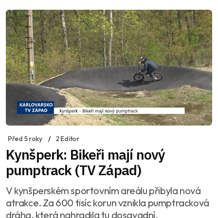
Před 5 roky
2 Editor
Kynšperk: Bikeři mají nový
pumptrack (TV Západ)
V kynšperském sportovním areálu přibyla nová
atrakce. Za 600 tisíc korun vznikla pumptracková
dráha, která nahradila tu dosavadní.