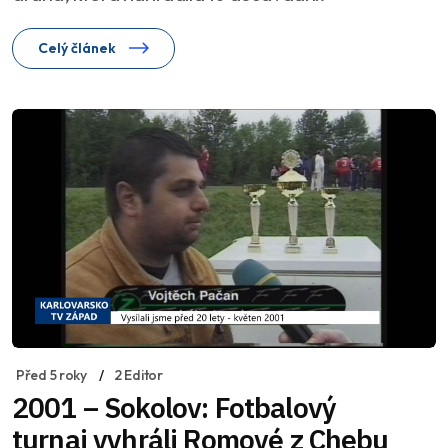
Celý článek
Před 5 roky
2 Editor
2001 – Sokolov: Fotbalový
turnaj vyhráli Romové z Chebu