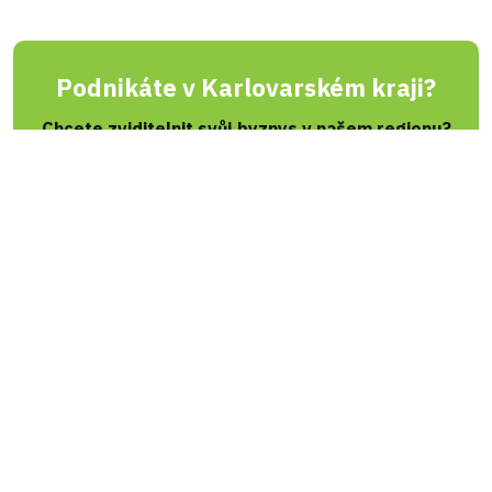
Podnikáte v Karlovarském kraji?
Chcete zviditelnit svůj byznys v našem regionu?
Zanechte nám svůj e-mail a my vám zašleme
nabídku inzertních produktů šitou na míru
přesně pro vás. Reklama u nás osloví ty
správné lidi – vaše budoucí zákazníky!
REGIONÁLNÍ INZERCE
Zpravodajský a informační portál REGIONZAPAD.CZ přináší od roku 2000