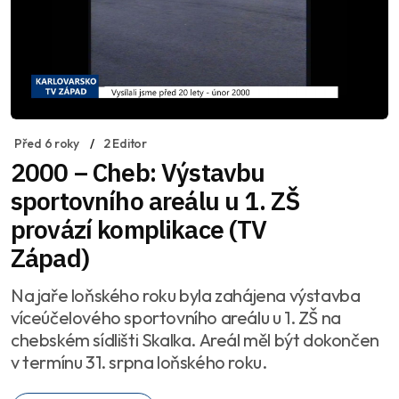
Před 6 roky
2 Editor
2000 – Cheb: Výstavbu
sportovního areálu u 1. ZŠ
provází komplikace (TV
Západ)
Na jaře loňského roku byla zahájena výstavba
víceúčelového sportovního areálu u 1. ZŠ na
chebském sídlišti Skalka. Areál měl být dokončen
v termínu 31. srpna loňského roku.