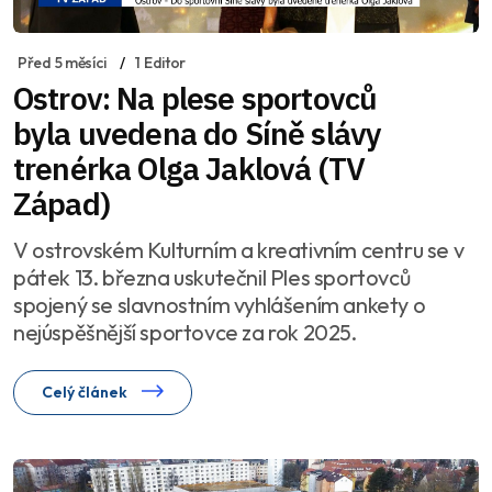
Před 5 měsíci
1 Editor
Ostrov: Na plese sportovců
byla uvedena do Síně slávy
trenérka Olga Jaklová (TV
Západ)
V ostrovském Kulturním a kreativním centru se v
pátek 13. března uskutečnil Ples sportovců
spojený se slavnostním vyhlášením ankety o
nejúspěšnější sportovce za rok 2025.
Celý článek