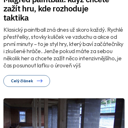
zažít hru, kde rozhoduje
taktika
Klasický paintball zná dnes už skoro každý. Rychlé
přestřelky, stovky kuliček ve vzduchu a akce od
první minuty – to je styl hry, který baví začátečníky
i zkušené hráče. Jenže pokud máte za sebou
několik her a chcete zažít něco intenzivnějšího, je
čas posunout laťku o úroveň výš
Celý článek