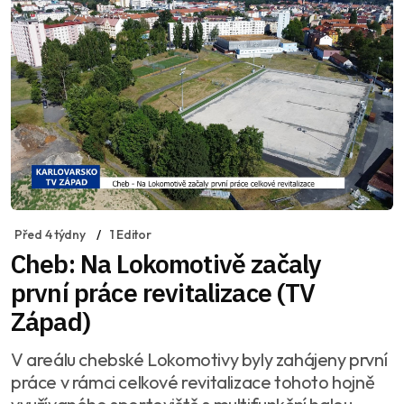
Před 4 týdny
1 Editor
Cheb: Na Lokomotivě začaly
první práce revitalizace (TV
Západ)
V areálu chebské Lokomotivy byly zahájeny první
práce v rámci celkové revitalizace tohoto hojně