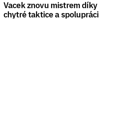
Vacek znovu mistrem díky
chytré taktice a spolupráci
Loňský cyklistický šampionát přinesl Mathiasi
Vackovi frustraci kvůli taktice soupeřů. Letos se
však připravil a dohodl se s ostatními českými
závodníky na spolupráci. Po náročném závodě na
Slovensku, díky chytré taktice a osamostatnění
se s Lukášem Kubišem, získal Vacek druhý titul
českého šampiona.
Celý článek