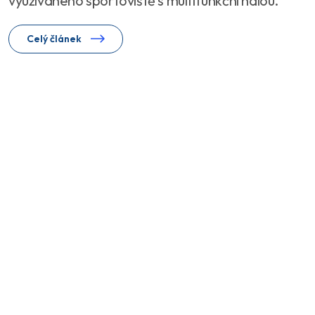
využívaného sportoviště s multifunkční halou.
Celý článek