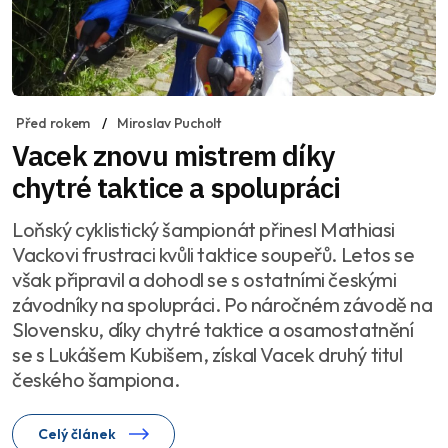
Před rokem
Miroslav Pucholt
Vacek znovu mistrem díky
chytré taktice a spolupráci
Loňský cyklistický šampionát přinesl Mathiasi
Vackovi frustraci kvůli taktice soupeřů. Letos se
však připravil a dohodl se s ostatními českými
závodníky na spolupráci. Po náročném závodě na
Slovensku, díky chytré taktice a osamostatnění
se s Lukášem Kubišem, získal Vacek druhý titul
českého šampiona.
Celý článek