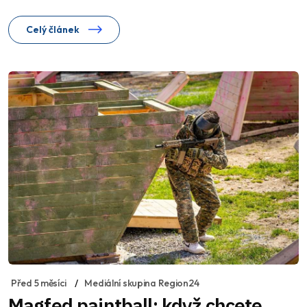
Celý článek
Před 5 měsíci
Mediální skupina Region24
Magfed paintball: když chcete