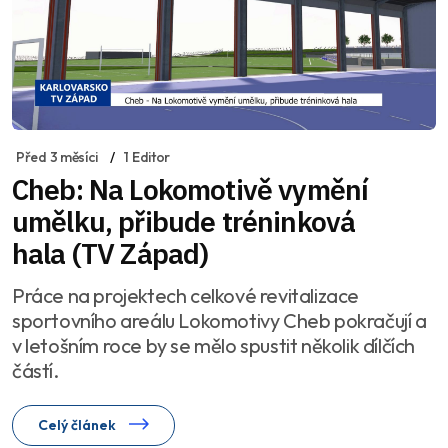
Před 3 měsíci
1 Editor
Cheb: Na Lokomotivě vymění
umělku, přibude tréninková
hala (TV Západ)
Práce na projektech celkové revitalizace
sportovního areálu Lokomotivy Cheb pokračují a
v letošním roce by se mělo spustit několik dílčích
částí.
Celý článek