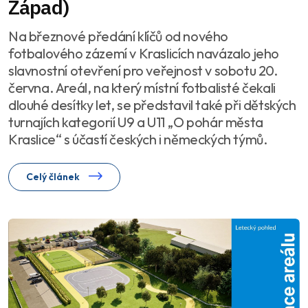
Západ)
Na březnové předání klíčů od nového
fotbalového zázemí v Kraslicích navázalo jeho
slavnostní otevření pro veřejnost v sobotu 20.
června. Areál, na který místní fotbalisté čekali
dlouhé desítky let, se představil také při dětských
turnajích kategorií U9 a U11 „O pohár města
Kraslice“ s účastí českých i německých týmů.
Celý článek