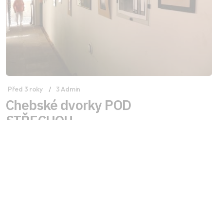
Před 3 roky
3 Admin
Chebské dvorky POD
STŘECHOU
Galerie 4 si vás dovoluje pozvat na zahájení
kulturní akce Chebské dvorky POD STŘECHOU.
Celý článek