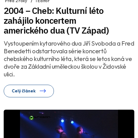
Před 2 roky
1 Editor
2004 – Cheb: Kulturní léto
zahájilo koncertem
amerického dua (TV Západ)
Vystoupením kytarového dua Jiří Svoboda a Fred
Benedetti odstartovala série koncertů
chebského kulturního léta, která se letos koná ve
dvoře za Základní uměleckou školou v Židovské
ulici.
Celý článek