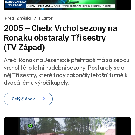
Před 12 měsíci
1 Editor
2005 – Cheb: Vrchol sezony na
Ronaku obstaraly Tři sestry
(TV Západ)
Areál Ronak na Jesenické přehradě má za sebou
vrchol této letní hudební sezony. Postaraly se o
něj Tři sestry, které tady zakončily letošní turné k
dvacátému výročí kapely.
Celý článek