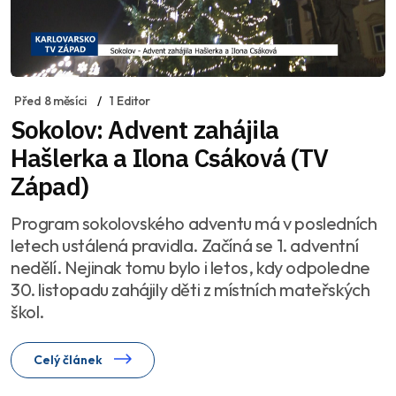
Před 8 měsíci
1 Editor
Sokolov: Advent zahájila
Hašlerka a Ilona Csáková (TV
Západ)
Program sokolovského adventu má v posledních
letech ustálená pravidla. Začíná se 1. adventní
nedělí. Nejinak tomu bylo i letos, kdy odpoledne
30. listopadu zahájily děti z místních mateřských
škol.
Celý článek