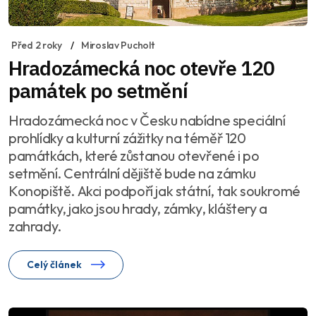
Před 2 roky
Miroslav Pucholt
Hradozámecká noc otevře 120
památek po setmění
Hradozámecká noc v Česku nabídne speciální
prohlídky a kulturní zážitky na téměř 120
památkách, které zůstanou otevřené i po
setmění. Centrální dějiště bude na zámku
Konopiště. Akci podpoří jak státní, tak soukromé
památky, jako jsou hrady, zámky, kláštery a
zahrady.
Celý článek