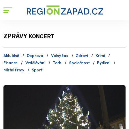
ZPRÁVY
KONCERT
Aktuálně
Doprava
Volný čas
Zdraví
Krimi
Finance
Vzdělávání
Tech
Společnost
Bydlení
Místní firmy
Sport