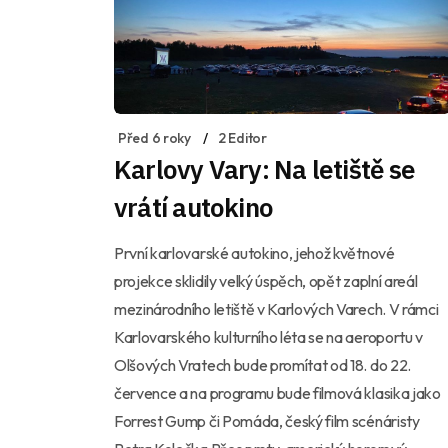
Před 6 roky
2 Editor
Karlovy Vary: Na letiště se
vrátí autokino
První karlovarské autokino, jehož květnové
projekce sklidily velký úspěch, opět zaplní areál
mezinárodního letiště v Karlových Varech. V rámci
Karlovarského kulturního léta se na aeroportu v
Olšových Vratech bude promítat od 18. do 22.
července a na programu bude filmová klasika jako
Forrest Gump či Pomáda, český film scénáristy