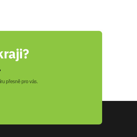
raji?
?
ru přesně pro vás.