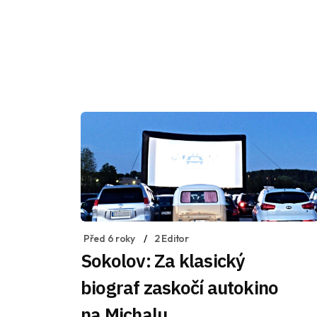
Před 6 roky
2 Editor
Sokolov: Za klasický
biograf zaskočí autokino
na Michalu