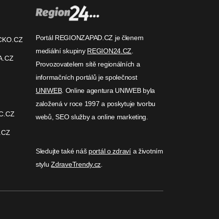
Portál REGIONZAPAD.CZ je členem
CKO.CZ
mediální skupiny
REGION24.CZ
.
A.CZ
Provozovatelem sítě regionálních a
informačních portálů je společnost
UNIWEB
. Online agentura UNIWEB byla
založená v roce 1997 a poskytuje tvorbu
C.CZ
webů, SEO služby a online marketing.
.CZ
Sledujte také náš
portál o zdraví
a životním
stylu
ZdraveTrendy.cz
.