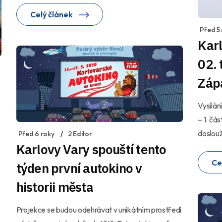
Celý článek
Před 5
Karl
02.
Záp
Vysílán
– 1. čá
doslouž
Před 6 roky
2 Editor
Karlovy Vary spouští tento
Ce
týden první autokino v
historii města
Projekce se budou odehrávat v unikátním prostředí