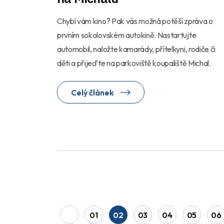
Chybí vám kino? Pak vás možná potěší zpráva o
prvním sokolovském autokině. Nastartujte
automobil, naložte kamarády, přítelkyni, rodiče či
děti a přijeďte na parkoviště koupaliště Michal.
Celý článek
01
02
03
04
05
06