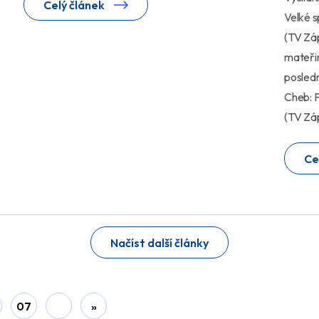
Celý článek
Velké s
(TV Záp
mateřin
posledn
Cheb: 
(TV Zá
Ce
Načíst další články
07
»