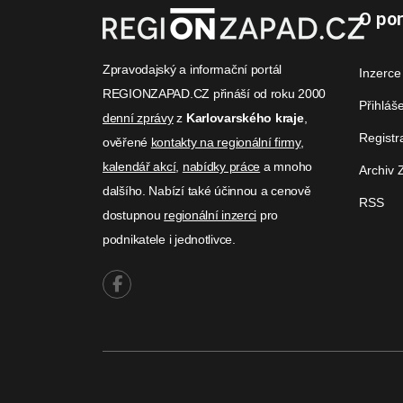
O por
Zpravodajský a informační portál
Inzerce
REGIONZAPAD.CZ přináší od roku 2000
Přihláš
denní zprávy
z
Karlovarského kraje
,
Registr
ověřené
kontakty na regionální firmy
,
kalendář akcí
,
nabídky práce
a mnoho
Archiv 
dalšího. Nabízí také účinnou a cenově
RSS
dostupnou
regionální inzerci
pro
podnikatele i jednotlivce.