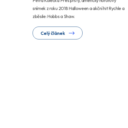
Petra Kolečka Přes prsty, americký hororový
snímek z roku 2018 Halloween a akční hit Rychle a
zběsile: Hobbs a Shaw.
Celý článek