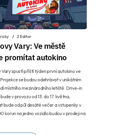
 roky
2 Editor
ovy Vary: Ve městě
e promítat autokino
 Vary spustí příští týden první autokino ve
Projekce se budou odehrávat v unikátním
dí místního mezinárodního letiště. Drive-in
 bude v provozu od 13. do 17. května,
t bude od půl desáté večer a vstupenky v
0 korun na jedno vozidlo budou v prodeji na