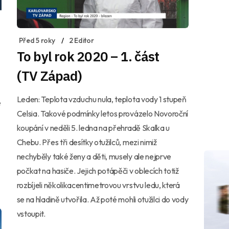
Před 5 roky
2 Editor
To byl rok 2020 – 1. část
(TV Západ)
Leden: Teplota vzduchu nula, teplota vody 1 stupeň
e
Celsia. Takové podmínky letos provázelo Novoroční
koupání v neděli 5. ledna na přehradě Skalka u
Chebu. Přes tři desítky otužilců, mezi nimiž
nechyběly také ženy a děti, musely ale nejprve
počkat na hasiče. Jejich potápěči v oblecích totiž
rozbíjeli několikacentimetrovou vrstvu ledu, která
se na hladině utvořila. Až poté mohli otužilci do vody
vstoupit.