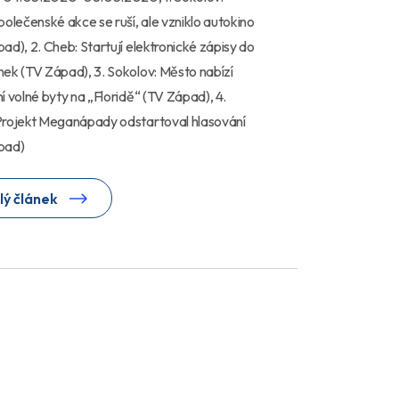
polečenské akce se ruší, ale vzniklo autokino
ad), 2. Cheb: Startují elektronické zápisy do
ek (TV Západ), 3. Sokolov: Město nabízí
í volné byty na „Floridě“ (TV Západ), 4.
Projekt Meganápady odstartoval hlasování
pad)
lý článek