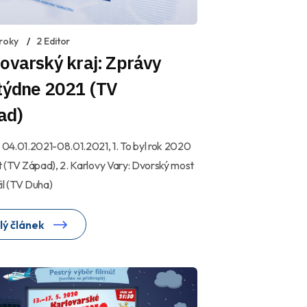
 roky
2 Editor
ovarský kraj: Zprávy
 týdne 2021 (TV
ad)
í 04.01.2021-08.01.2021, 1. To byl rok 2020
st (TV Západ), 2. Karlovy Vary: Dvorský most
il (TV Duha)
lý článek