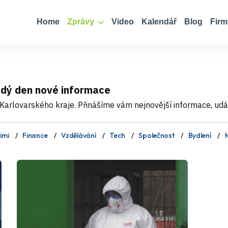
Home
Zprávy
Video
Kalendář
Blog
Firm
ždý den nové informace
Karlovarského kraje. Přinášíme vám nejnovější informace, událo
imi
Finance
Vzdělávání
Tech
Společnost
Bydlení
M