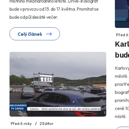
místního mezinárodního letiště. Drive-in biograf
bude v provozu od 13. do 17. května. Promítat se
bude od půl desáté večer.
Celý článek
Před 6
Karl
bud
Karlovy
městě. 
prostře
biograf
promíta
ceně 10
místě.
Před 6 roky
2 Editor