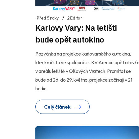
Před 5 roky
2 Editor
Karlovy Vary: Na letišti
bude opět autokino
Pozvánka na projekce karlovarského autokina,
které město ve spolupráci s KV Arenou opět otevř
v areálu letiště v Olšových Vratech. Promítat se
bude od 26. do 29. května, projekce začínají v 21
hodin.
Celý článek