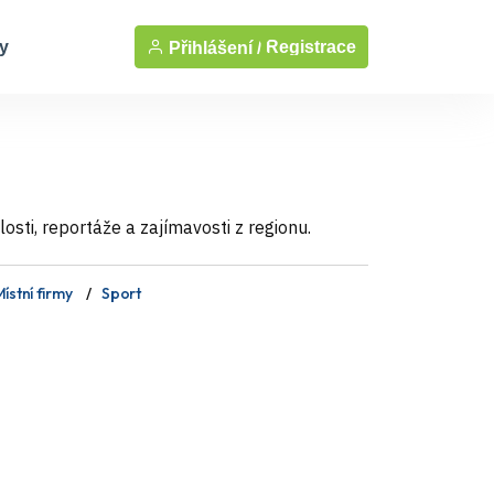
y
Registrace
Přihlášení /
sti, reportáže a zajímavosti z regionu.
ístní firmy
Sport