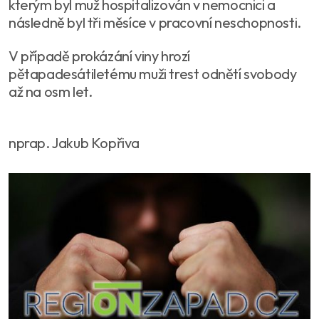
kterým byl muž hospitalizován v nemocnici a
následně byl tři měsíce v pracovní neschopnosti.
V případě prokázání viny hrozí
pětapadesátiletému muži trest odnětí svobody
až na osm let.
nprap. Jakub Kopřiva