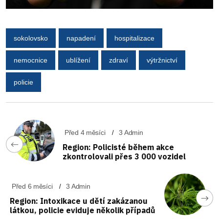
sokolovsko
napadení
hospitalizace
nemocnice
ublížení
zdraví
výtržnictví
policie
Před 4 měsíci
3 Admin
Region: Policisté během akce
zkontrolovali přes 3 000 vozidel
Před 6 měsíci
3 Admin
Region: Intoxikace u dětí zakázanou
látkou, policie eviduje několik případů