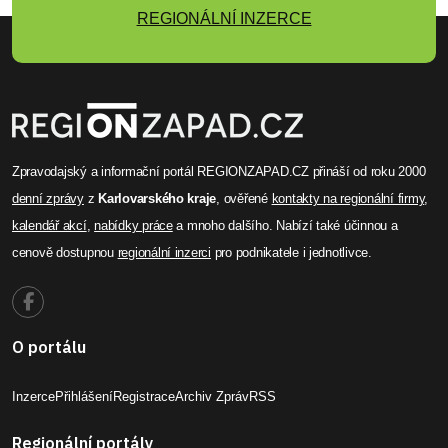
REGIONÁLNÍ INZERCE
Zpravodajský a informační portál REGIONZAPAD.CZ přináší od roku 2000
denní zprávy
z
Karlovarského kraje
, ověřené
kontakty na regionální firmy
,
kalendář akcí
,
nabídky práce
a mnoho dalšího. Nabízí také účinnou a
cenově dostupnou
regionální inzerci
pro podnikatele i jednotlivce.
O portálu
Inzerce
Přihlášení
Registrace
Archiv Zpráv
RSS
Regionální portály