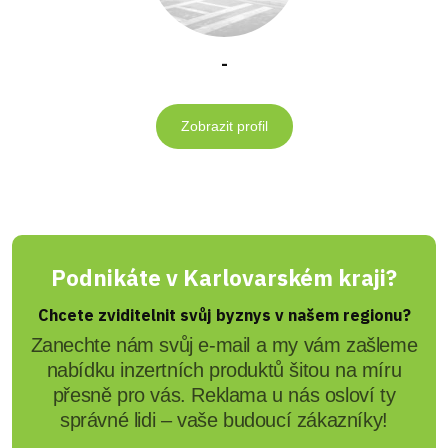
-
Zobrazit profil
Podnikáte v Karlovarském kraji?
Chcete zviditelnit svůj byznys v našem regionu?
Zanechte nám svůj e-mail a my vám zašleme
nabídku inzertních produktů šitou na míru
přesně pro vás. Reklama u nás osloví ty
správné lidi – vaše budoucí zákazníky!