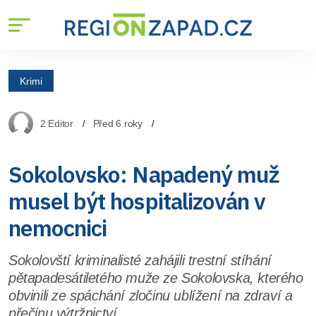
Krimi
2 Editor
Před 6 roky
Sokolovsko: Napadený muž
musel být hospitalizován v
nemocnici
Sokolovští kriminalisté zahájili trestní stíhání
pětapadesátiletého muže ze Sokolovska, kterého
obvinili ze spáchání zločinu ublížení na zdraví a
přečinu výtržnictví.