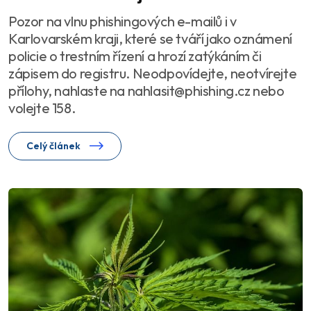
Pozor na vlnu phishingových e-mailů i v
Karlovarském kraji, které se tváří jako oznámení
policie o trestním řízení a hrozí zatýkáním či
zápisem do registru. Neodpovídejte, neotvírejte
přílohy, nahlaste na nahlasit@phishing.cz nebo
volejte 158.
Celý článek