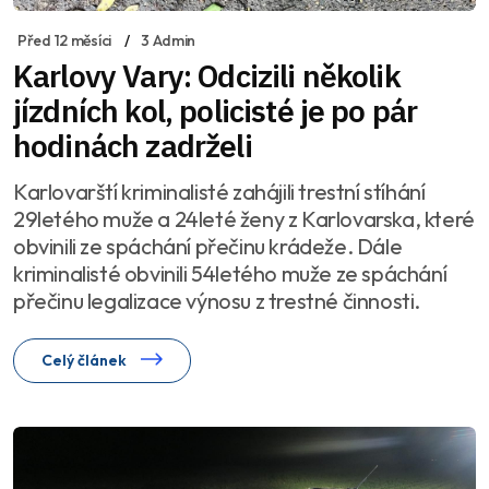
Před 12 měsíci
3 Admin
Karlovy Vary: Odcizili několik
jízdních kol, policisté je po pár
hodinách zadrželi
Karlovarští kriminalisté zahájili trestní stíhání
29letého muže a 24leté ženy z Karlovarska, které
obvinili ze spáchání přečinu krádeže. Dále
kriminalisté obvinili 54letého muže ze spáchání
přečinu legalizace výnosu z trestné činnosti.
Celý článek