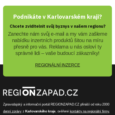
Před rokem
Miroslav Pucholt
Fotbalista Petrouš obviněn:
Podvody s byty za desítky
milionů