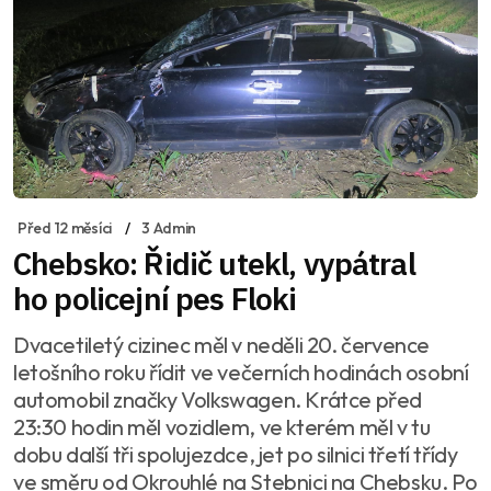
Před 12 měsíci
3 Admin
Chebsko: Řidič utekl, vypátral
ho policejní pes Floki
Dvacetiletý cizinec měl v neděli 20. července
letošního roku řídit ve večerních hodinách osobní
automobil značky Volkswagen. Krátce před
23:30 hodin měl vozidlem, ve kterém měl v tu
dobu další tři spolujezdce, jet po silnici třetí třídy
ve směru od Okrouhlé na Stebnici na Chebsku. Po