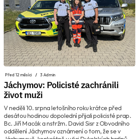
Před 12 měsíci
3 Admin
Jáchymov: Policisté zachránili
život muži
V neděli 10. srpna letošního roku krátce před
desátou hodinou dopolední přijali policisté prap.
Bc. Jiří Macák a nstržm. David Sisr z Obvodního
oddělení Jáchymov oznámení o tom, že se v
Jáchymově, konkrétně v ulici Dukelských hrdinů