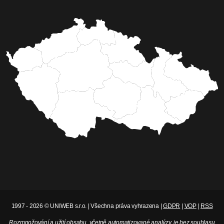
doplatil na kamerový systém a
rychlou reakci strážníků