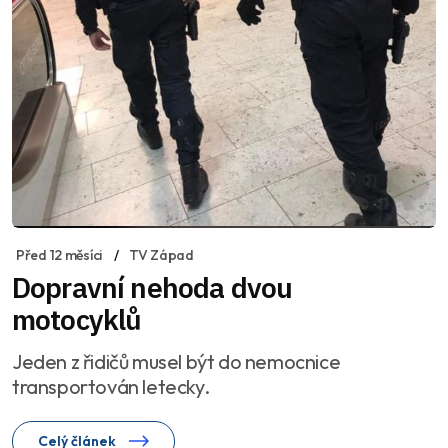
Před 12 měsíci
TV Západ
Dopravní nehoda dvou
motocyklů
Jeden z řidičů musel být do nemocnice
transportován letecky.
Celý článek