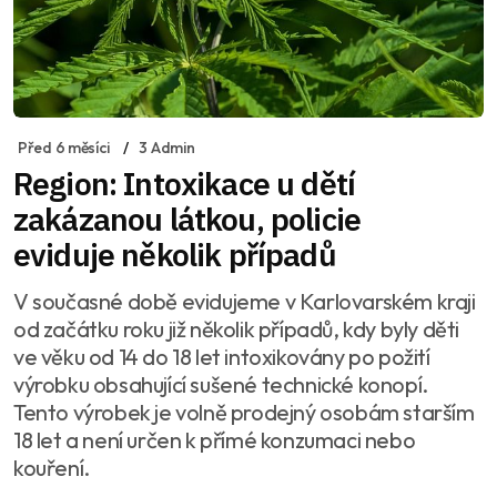
Před 6 měsíci
3 Admin
Region: Intoxikace u dětí
zakázanou látkou, policie
eviduje několik případů
V současné době evidujeme v Karlovarském kraji
od začátku roku již několik případů, kdy byly děti
ve věku od 14 do 18 let intoxikovány po požití
výrobku obsahující sušené technické konopí.
Tento výrobek je volně prodejný osobám starším
18 let a není určen k přímé konzumaci nebo
kouření.