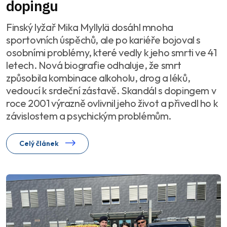
dopingu
Finský lyžař Mika Myllylä dosáhl mnoha
sportovních úspěchů, ale po kariéře bojoval s
osobními problémy, které vedly k jeho smrti ve 41
letech. Nová biografie odhaluje, že smrt
způsobila kombinace alkoholu, drog a léků,
vedoucí k srdeční zástavě. Skandál s dopingem v
roce 2001 výrazně ovlivnil jeho život a přivedl ho k
závislostem a psychickým problémům.
Celý článek