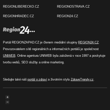
Před rokem
3 Admin
Chodov: Zloděj z bufetu