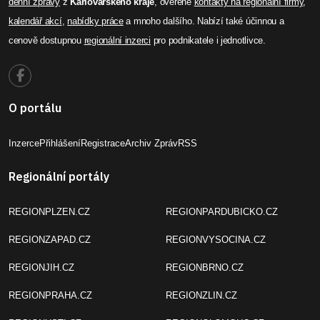
denní zprávy
z
Karlovarského kraje
, ověřené
kontakty na regionální firmy
,
kalendář akcí
,
nabídky práce
a mnoho dalšího. Nabízí také účinnou a
cenově dostupnou
regionální inzerci
pro podnikatele i jednotlivce.
O portálu
Inzerce
Přihlášení
Registrace
Archiv Zpráv
RSS
Regionální portály
REGIONPLZEN.CZ
REGIONPARDUBICKO.CZ
REGIONZAPAD.CZ
REGIONVYSOCINA.CZ
REGIONJIH.CZ
REGIONBRNO.CZ
REGIONPRAHA.CZ
REGIONZLIN.CZ