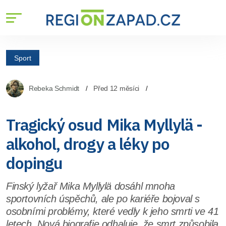
Sport
Rebeka Schmidt
Před 12 měsíci
Tragický osud Mika Myllylä -
alkohol, drogy a léky po
dopingu
Finský lyžař Mika Myllylä dosáhl mnoha
sportovních úspěchů, ale po kariéře bojoval s
osobními problémy, které vedly k jeho smrti ve 41
letech. Nová biografie odhaluje, že smrt způsobila