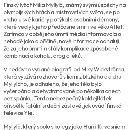
Finský lyžař Mika Myllylä, známý svými úspěchy na
olympijských hrách a mistrovstvích světa, se po
vrcholu své kariéry potýkal s osobními démony,
které vedly k jeho předčasné smrti ve věku 41 let.
Zatímco v době jeho úmrtí média informovala o
nehodě jako o příčině, nové informace odhalují,
že za jeho úmrtím stály komplikace způsobené
kombinací alkoholu, drog a léků.
V nedávno vydané biografii od Miky Wickströma,
která využívá rozhovorů s lidmi z blízkého okruhu
Myllyläho, je odhaleno, že jeho tělo bylo
vyčerpáno a dehydratované po několika dnech
bez spánku. Tento nebezpečný koktejl látek
přispěl k fatální srdeční zástavě, jak uvádí finská
televize Yle.
Myllylä, který spolu s kolegy jako Harri Kirvesniemi