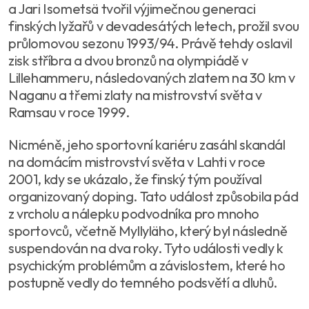
a Jari Isometsä tvořil výjimečnou generaci
finských lyžařů v devadesátých letech, prožil svou
průlomovou sezonu 1993/94. Právě tehdy oslavil
zisk stříbra a dvou bronzů na olympiádě v
Lillehammeru, následovaných zlatem na 30 km v
Naganu a třemi zlaty na mistrovství světa v
Ramsau v roce 1999.
Nicméně, jeho sportovní kariéru zasáhl skandál
na domácím mistrovství světa v Lahti v roce
2001, kdy se ukázalo, že finský tým používal
organizovaný doping. Tato událost způsobila pád
z vrcholu a nálepku podvodníka pro mnoho
sportovců, včetně Myllyläho, který byl následně
suspendován na dva roky. Tyto události vedly k
psychickým problémům a závislostem, které ho
postupně vedly do temného podsvětí a dluhů.