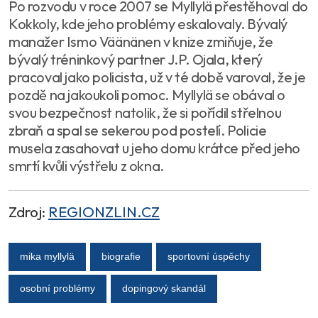
Po rozvodu v roce 2007 se Myllylä přestěhoval do
Kokkoly, kde jeho problémy eskalovaly. Bývalý
manažer Ismo Väänänen v knize zmiňuje, že
bývalý tréninkový partner J.P. Ojala, který
pracoval jako policista, už v té době varoval, že je
pozdě na jakoukoli pomoc. Myllylä se obával o
svou bezpečnost natolik, že si pořídil střelnou
zbraň a spal se sekerou pod postelí. Policie
musela zasahovat u jeho domu krátce před jeho
smrtí kvůli výstřelu z okna.
Zdroj:
REGIONZLIN.CZ
mika myllylä
biografie
sportovní úspěchy
osobní problémy
dopingový skandál