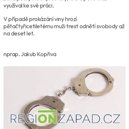
využíval ke své práci.
V případě prokázání viny hrozí
pětačtyřicetiletému muži trest odnětí svobody až
na deset let.
nprap. Jakub Kopřiva