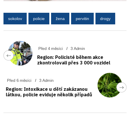
sokolov
policie
žena
pervitin
drogy
Před 4 měsíci
3 Admin
Region: Policisté během akce
zkontrolovali přes 3 000 vozidel
Před 6 měsíci
3 Admin
Region: Intoxikace u dětí zakázanou
látkou, policie eviduje několik případů