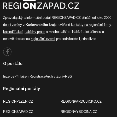
Zpravodajský a informační portál REGIONZAPAD.CZ přináší od roku 2000
denní zprávy
z
Karlovarského kraje
, ověřené
kontakty na regionální firmy
,
kalendář akcí
,
nabídky práce
a mnoho dalšího. Nabízí také účinnou a
cenově dostupnou
regionální inzerci
pro podnikatele i jednotlivce.
O portálu
Inzerce
Přihlášení
Registrace
Archiv Zpráv
RSS
Regionální portály
REGIONPLZEN.CZ
REGIONPARDUBICKO.CZ
REGIONZAPAD.CZ
REGIONVYSOCINA.CZ