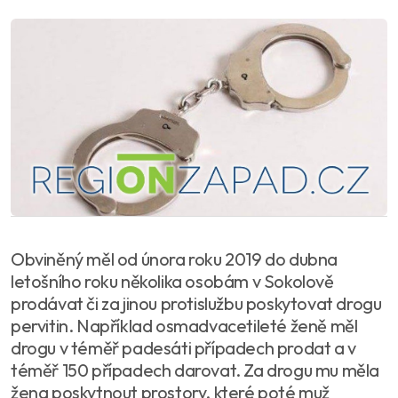
Obviněný měl od února roku 2019 do dubna
letošního roku několika osobám v Sokolově
prodávat či za jinou protislužbu poskytovat drogu
pervitin. Například osmadvacetileté ženě měl
drogu v téměř padesáti případech prodat a v
téměř 150 případech darovat. Za drogu mu měla
žena poskytnout prostory, které poté muž