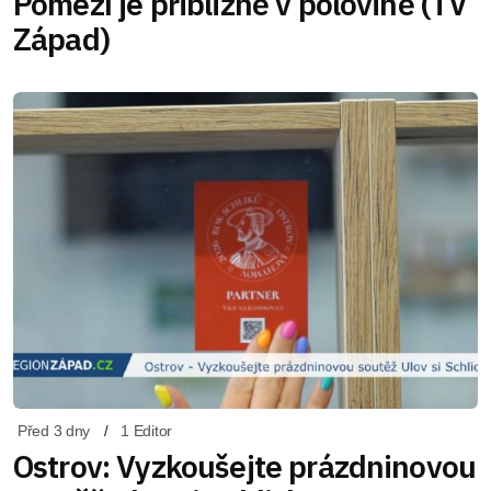
Pomezí je přibližně v polovině (TV
Západ)
Před 3 dny
1 Editor
Ostrov: Vyzkoušejte prázdninovou