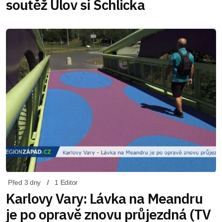
soutěž Ulov si Schlicka
Před 3 dny
1 Editor
Karlovy Vary: Lávka na Meandru
je po opravě znovu průjezdná (TV