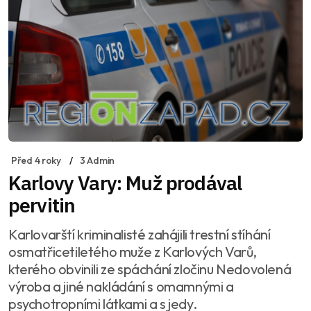
Před 4 roky
3 Admin
Karlovy Vary: Muž prodával
pervitin
Karlovarští kriminalisté zahájili trestní stíhání
osmatřicetiletého muže z Karlových Varů,
kterého obvinili ze spáchání zločinu Nedovolená
výroba a jiné nakládání s omamnými a
psychotropními látkami a s jedy.