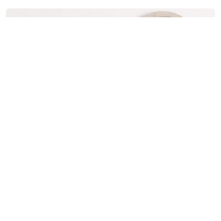
Před 5 roky
2 Editor
Chebsko: Muže násilím vytáhli
z vozidla. Požadovali po něm
vyrobit pervitin
Chebští kriminalisté zahájili trestní stíhání dvou
mužů ve věku 36 a 38 let, které obvinili ze