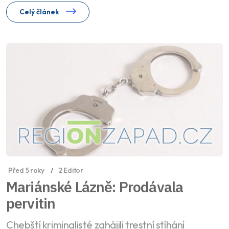
Celý článek
Před 5 roky
2 Editor
Mariánské Lázně: Prodávala
pervitin
Chebští kriminalisté zahájili trestní stíhání