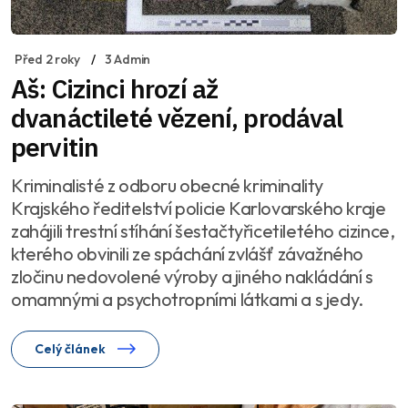
Před 2 roky
3 Admin
Aš: Cizinci hrozí až
dvanáctileté vězení, prodával
pervitin
Kriminalisté z odboru obecné kriminality
Krajského ředitelství policie Karlovarského kraje
zahájili trestní stíhání šestačtyřicetiletého cizince,
kterého obvinili ze spáchání zvlášť závažného
zločinu nedovolené výroby a jiného nakládání s
omamnými a psychotropními látkami a s jedy.
Celý článek