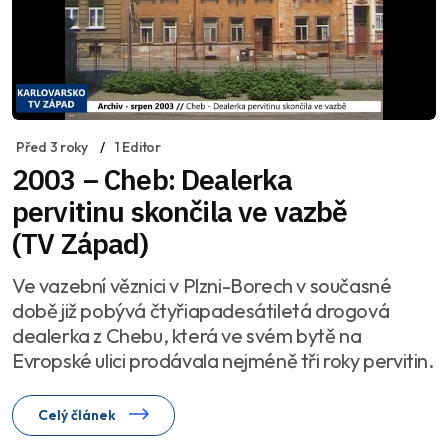
Před 3 roky
1 Editor
2003 – Cheb: Dealerka
pervitinu skončila ve vazbě
(TV Západ)
Ve vazební věznici v Plzni-Borech v současné
době již pobývá čtyřiapadesátiletá drogová
dealerka z Chebu, která ve svém bytě na
Evropské ulici prodávala nejméně tři roky pervitin.
Celý článek