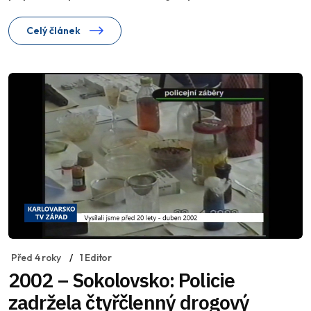
Celý článek
Před 4 roky
1 Editor
2002 – Sokolovsko: Policie
zadržela čtyřčlenný drogový