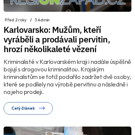
Před 2 roky
3 Admin
Karlovarsko: Mužům, kteří
vyráběli a prodávali pervitin,
hrozí několikaleté vězení
Kriminalisté v Karlovarském kraji i nadále úspěšně
bojují s drogovou kriminalitou. Krajským
kriminalistům se totiž podařilo zadržet dvě osoby,
které se podílely na výrobě pervitinu a následně i
na jeho prodeji.
Celý článek