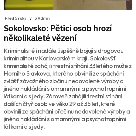
Před 5 roky
3 Admin
Sokolovsko: Pětici osob hrozí
několikaleté vězení
Kriminalisté i nadále úspěšně bojují s drogovou
kriminalitou v Karlovarském kraji. Sokolovští
kriminalisté zahájili trestní stíhání 33letého muže z
Horního Slavkova, kterého obvinili ze spáchání
zvlášť závažného zločinu nedovolené výroby a
jiného nakládání s omamnými a psychotropními
látkami a s jedy. Zároveň zahájili trestní stíhání
dalších čtyř osob ve věku 29 až 35 let, které
obvinili ze spáchání přečinu nedovolené výroby a
jiného nakládání s omamnými a psychotropními
látkami a s jedy.