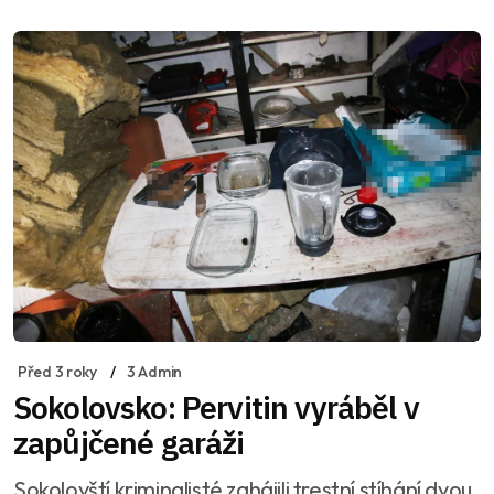
Před 3 roky
3 Admin
Sokolovsko: Pervitin vyráběl v
zapůjčené garáži
Sokolovští kriminalisté zahájili trestní stíhání dvou