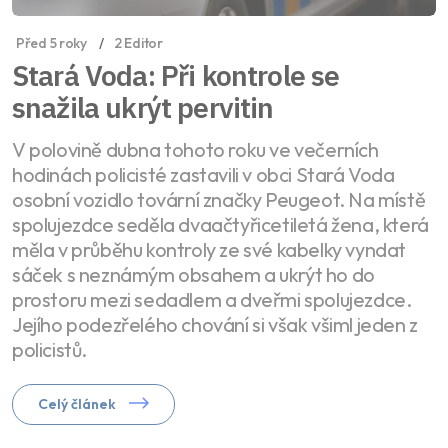
Před 5 roky
2 Editor
Stará Voda: Při kontrole se
snažila ukrýt pervitin
V polovině dubna tohoto roku ve večerních
hodinách policisté zastavili v obci Stará Voda
osobní vozidlo tovární značky Peugeot. Na místě
spolujezdce seděla dvaačtyřicetiletá žena, která
měla v průběhu kontroly ze své kabelky vyndat
sáček s neznámým obsahem a ukrýt ho do
prostoru mezi sedadlem a dveřmi spolujezdce.
Jejího podezřelého chování si však všiml jeden z
policistů.
Celý článek