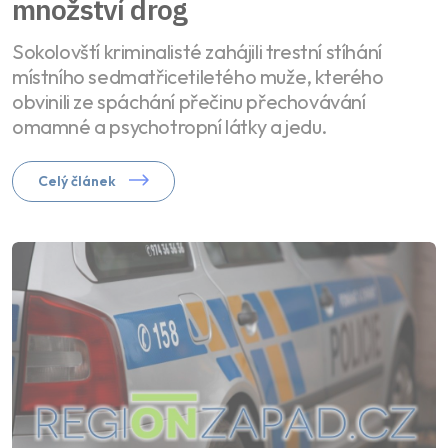
množství drog
Sokolovští kriminalisté zahájili trestní stíhání
místního sedmatřicetiletého muže, kterého
obvinili ze spáchání přečinu přechovávání
omamné a psychotropní látky a jedu.
Celý článek