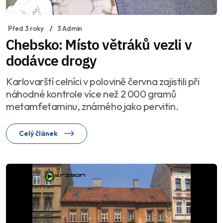
Před 3 roky
3 Admin
Chebsko: Místo větráků vezli v
dodávce drogy
Karlovarští celníci v polovině června zajistili při
náhodné kontrole více než 2 000 gramů
metamfetaminu, známého jako pervitin.
Celý článek