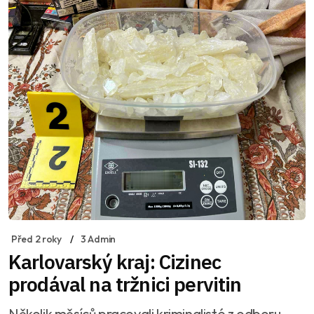
Před 2 roky
3 Admin
Karlovarský kraj: Cizinec
prodával na tržnici pervitin
Několik měsíců pracovali kriminalisté z odboru