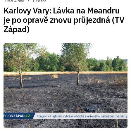
Před 4 dny
1 Editor
Karlovy Vary: Lávka na Meandru
je po opravě znovu průjezdná (TV
Západ)