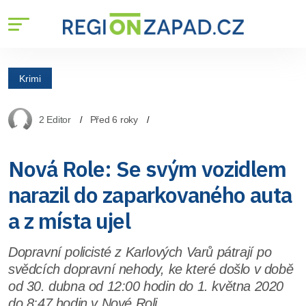
Krimi
2 Editor
Před 6 roky
Nová Role: Se svým vozidlem
narazil do zaparkovaného auta
a z místa ujel
Dopravní policisté z Karlových Varů pátrají po
svědcích dopravní nehody, ke které došlo v době
od 30. dubna od 12:00 hodin do 1. května 2020
do 8:47 hodin v Nové Roli.