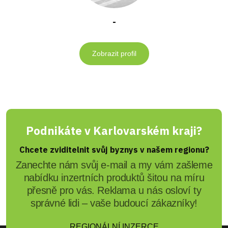
-
Zobrazit profil
Podnikáte v Karlovarském kraji?
Chcete zviditelnit svůj byznys v našem regionu?
Zanechte nám svůj e-mail a my vám zašleme
nabídku inzertních produktů šitou na míru
přesně pro vás. Reklama u nás osloví ty
správné lidi – vaše budoucí zákazníky!
REGIONÁLNÍ INZERCE