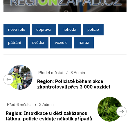
nová role
doprava
nehoda
policie
pátrání
svědci
vozidlo
náraz
Před 4 měsíci
3 Admin
Region: Policisté během akce
zkontrolovali přes 3 000 vozidel
Před 6 měsíci
3 Admin
Region: Intoxikace u dětí zakázanou
látkou, policie eviduje několik případů