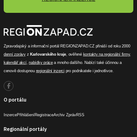
Zpravodajský a informační portál REGIONZAPAD.CZ přináší od roku 2000
denní zprávy
z
Karlovarského kraje
, ověřené
kontakty na regionální firmy
,
kalendář akcí
,
nabídky práce
a mnoho dalšího. Nabízí také účinnou a
cenově dostupnou
regionální inzerci
pro podnikatele i jednotlivce.
O portálu
Inzerce
Přihlášení
Registrace
Archiv Zpráv
RSS
Regionální portály