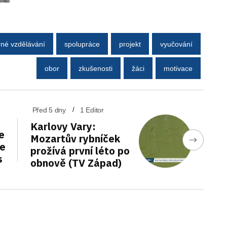
né vzdělávání
spolupráce
projekt
vyučování
obor
zkušenosti
žáci
motivace
Před 5 dny
1 Editor
Karlovy Vary:
e
Mozartův rybníček
de
prožívá první léto po
s
obnově (TV Západ)