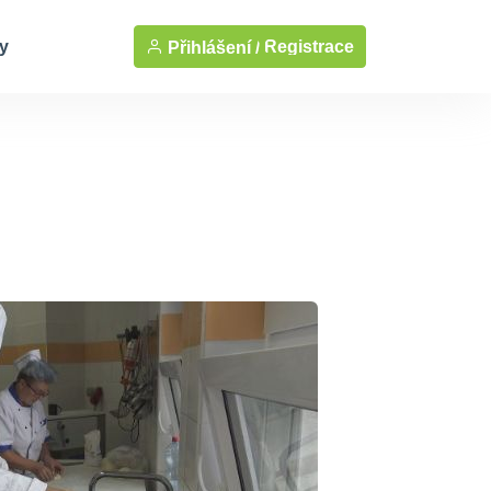
y
Registrace
Přihlášení /