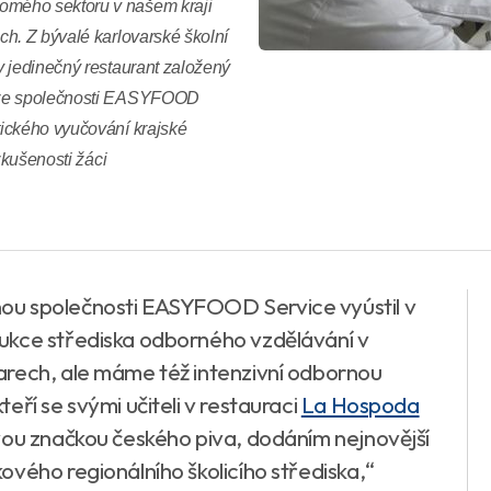
omého sektoru v našem kraji
h. Z bývalé karlovarské školní
y jedinečný restaurant založený
e ze společnosti EASYFOOD
ického vyučování krajské
zkušenosti žáci
ou společnosti EASYFOOD Service vyústil v
ukce střediska odborného vzdělávání v
arech, ale máme též intenzivní odbornou
eří se svými učiteli v restauraci
La Hospoda
vou značkou českého piva, dodáním nejnovější
vého regionálního školicího střediska,“