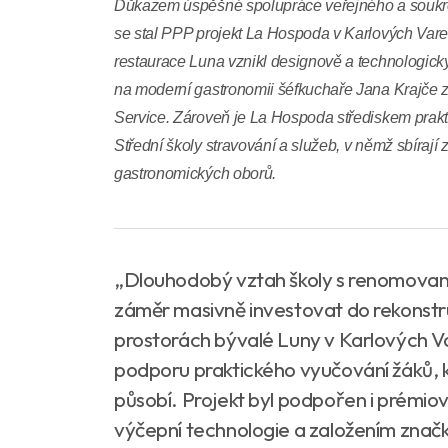
Důkazem úspěšné spolupráce veřejného a soukr
se stal PPP projekt La Hospoda v Karlových Varec
restaurace Luna vznikl designově a technologick
na moderní gastronomii šéfkuchaře Jana Krajč
Service. Zároveň je La Hospoda střediskem prakt
Střední školy stravování a služeb, v němž sbírají 
gastronomických oborů.
„Dlouhodobý vztah školy s renomovan
záměr masivně investovat do rekonstr
prostorách bývalé Luny v Karlových V
podporu praktického vyučování žáků, kt
působí. Projekt byl podpořen i prémio
výčepní technologie a založením značko