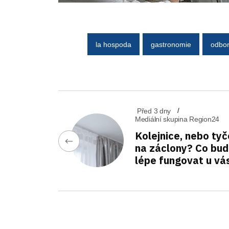
la hospoda
gastronomie
odbor
Před 3 dny
Mediální skupina Region24
Kolejnice, nebo tyč
na záclony? Co bu
lépe fungovat u vá