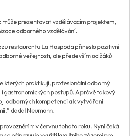
k může prezentovat vzdělávacím projektem,
nizace odborného vzdělávání.
ozu restaurantu La Hospoda přineslo pozitivní
 odborné veřejnosti, ale především od žáků
 kterých praktikují, profesionální odborný
n i gastronomických postupů. A právě takový
zvoji odborných kompetencí a k vytváření
omii,“ dodal Neumann.
 zprovozněním v červnu tohoto roku. Nyní čeká
se připravuje využití kvalitního zázemí pro