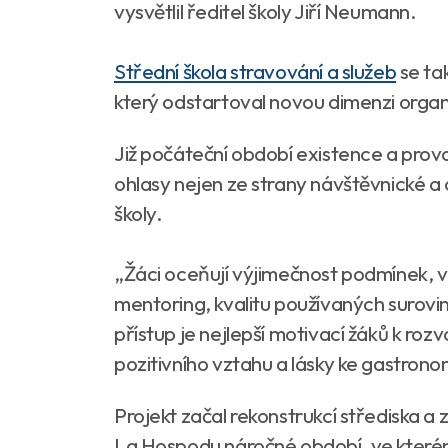
vysvětlil ředitel školy Jiří Neumann.
Střední škola stravování a služeb
se ta
který odstartoval novou dimenzi orga
Již počáteční období existence a prov
ohlasy nejen ze strany návštěvnické a
školy.
„Žáci oceňují výjimečnost podmínek, ve
mentoring, kvalitu používaných surovi
přístup je nejlepší motivací žáků k ro
pozitivního vztahu a lásky ke gastron
Projekt začal rekonstrukcí střediska a
La Hospodu náročné období, ve kterém 