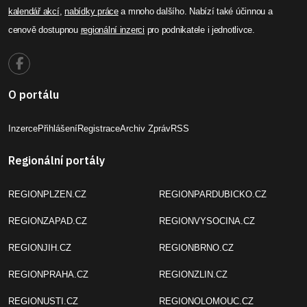
kalendář akcí
,
nabídky práce
a mnoho dalšího. Nabízí také účinnou a
cenově dostupnou
regionální inzerci
pro podnikatele i jednotlivce.
O portálu
Inzerce
Přihlášení
Registrace
Archiv Zpráv
RSS
Regionální portály
REGIONPLZEN.CZ
REGIONPARDUBICKO.CZ
REGIONZAPAD.CZ
REGIONVYSOCINA.CZ
REGIONJIH.CZ
REGIONBRNO.CZ
REGIONPRAHA.CZ
REGIONZLIN.CZ
REGIONUSTI.CZ
REGIONOLOMOUC.CZ