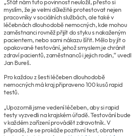
„Stát nám tuto povinnost neuložil, přesto si
myslím, že je velmi důležité protestovat nejen
pracovníky v sociálních službách, ale také v
léčebnách dlouhodobě nemocných, kde mohou
zaměstnanci rovněž přijít do styku s nakaženým
pacientem, nebo sami nákazu šířit. Mělo by jít o
opakované testování, jehož smyslem je chránit
zdraví pacientů, zaměstnanců i jejich rodin,“ uvedl
Jan Bureš.
Pro každou z šesti léčeben dlouhodobě
nemocných má kraj připraveno 100 kusů rapid
testů.
„Upozornili jsme vedení léčeben, aby si rapid
testy vyzvedli na krajském úřadě. Testování bude
v každém zařízení provádět zdravotník. V
případě, že se prokáže pozitivní test, obratem