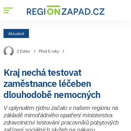
Aktuálně
2 Editor
Před 6 roky
Kraj nechá testovat
zaměstnance léčeben
dlouhodobě nemocných
V uplynulém týdnu začalo v našem regionu na
základě mimořádného opatření ministerstva
zdravotnictví testování pracovníků pobytových
zařízení sociálních služeb na nákazu