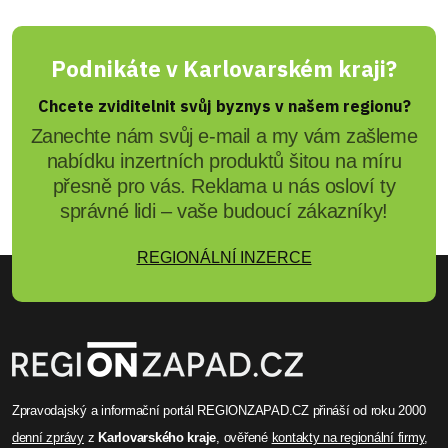
Podnikáte v Karlovarském kraji?
Chcete zviditelnit svůj byznys v našem regionu?
Zanechte nám svůj e-mail a my vám zašleme
nabídku inzertních produktů šitou na míru
přesně pro vás. Reklama u nás osloví ty
správné lidi – vaše budoucí zákazníky!
REGIONÁLNÍ INZERCE
Zpravodajský a informační portál REGIONZAPAD.CZ přináší od roku 2000
denní zprávy
z
Karlovarského kraje
, ověřené
kontakty na regionální firmy
,