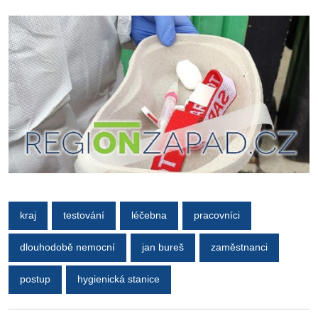
kraj
testování
léčebna
pracovníci
dlouhodobě nemocní
jan bureš
zaměstnanci
postup
hygienická stanice