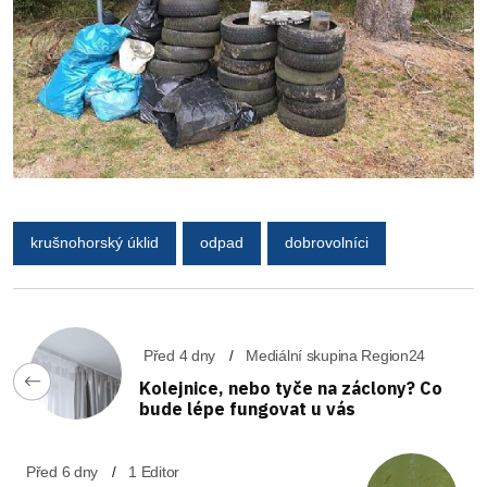
krušnohorský úklid
odpad
dobrovolníci
Před 4 dny
Mediální skupina Region24
Kolejnice, nebo tyče na záclony? Co
bude lépe fungovat u vás
Před 6 dny
1 Editor