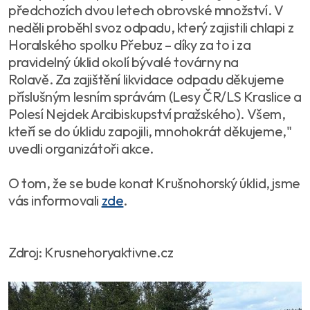
předchozích dvou letech obrovské množství. V
neděli proběhl svoz odpadu, který zajistili chlapi z
Horalského spolku Přebuz – díky za to i za
pravidelný úklid okolí bývalé továrny na
Rolavě. Za zajištění likvidace odpadu děkujeme
příslušným lesním správám (Lesy ČR/LS Kraslice a
Polesí Nejdek Arcibiskupství pražského). Všem,
kteří se do úklidu zapojili, mnohokrát děkujeme,"
uvedli organizátoři akce.
O tom, že se bude konat Krušnohorský úklid, jsme
vás informovali
zde
.
Zdroj: Krusnehoryaktivne.cz