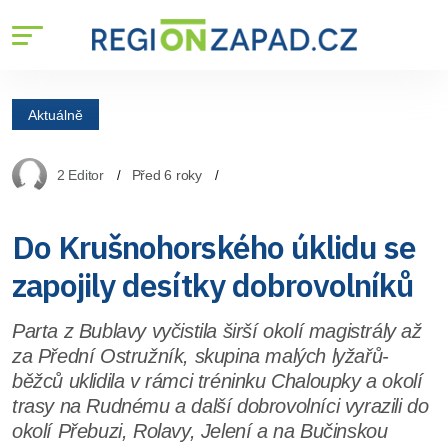
Aktuálně
2 Editor
Před 6 roky
Do Krušnohorského úklidu se
zapojily desítky dobrovolníků
Parta z Bublavy vyčistila širší okolí magistrály až
za Přední Ostružník, skupina malých lyžařů-
běžců uklidila v rámci tréninku Chaloupky a okolí
trasy na Rudnému a další dobrovolníci vyrazili do
okolí Přebuzi, Rolavy, Jelení a na Bučinskou