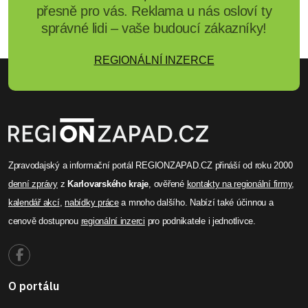
přesně pro vás. Reklama u nás osloví ty
správné lidi – vaše budoucí zákazníky!
REGIONÁLNÍ INZERCE
Zpravodajský a informační portál REGIONZAPAD.CZ přináší od roku 2000
denní zprávy
z
Karlovarského kraje
, ověřené
kontakty na regionální firmy
,
kalendář akcí
,
nabídky práce
a mnoho dalšího. Nabízí také účinnou a
cenově dostupnou
regionální inzerci
pro podnikatele i jednotlivce.
O portálu