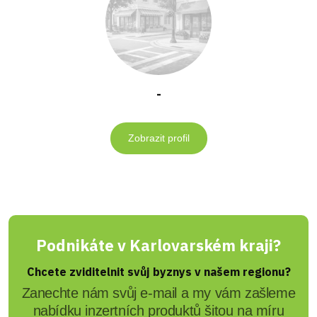
-
Zobrazit profil
Podnikáte v Karlovarském kraji?
Chcete zviditelnit svůj byznys v našem regionu?
Zanechte nám svůj e-mail a my vám zašleme
nabídku inzertních produktů šitou na míru