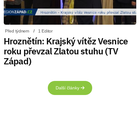
Před týdnem
1 Editor
Hroznětín: Krajský vítěz Vesnice
roku převzal Zlatou stuhu (TV
Západ)
Další články