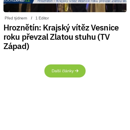
Před týdnem
1 Editor
Hroznětín: Krajský vítěz Vesnice
roku převzal Zlatou stuhu (TV
Západ)
Další články