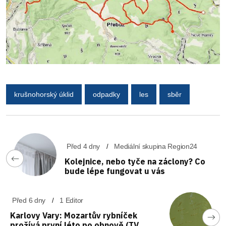
krušnohorský úklid
odpadky
les
sběr
Před 4 dny
Mediální skupina Region24
Kolejnice, nebo tyče na záclony? Co
bude lépe fungovat u vás
Před 6 dny
1 Editor
Karlovy Vary: Mozartův rybníček
prožívá první léto po obnově (TV