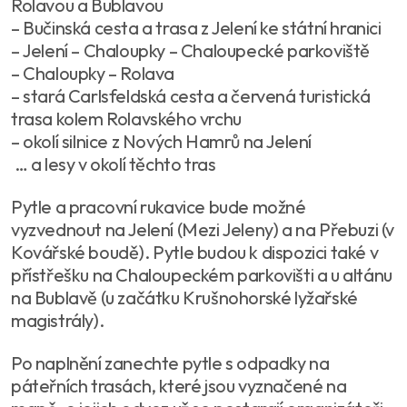
Rolavou a Bublavou
– Bučinská cesta a trasa z Jelení ke státní hranici
– Jelení – Chaloupky – Chaloupecké parkoviště
– Chaloupky – Rolava
– stará Carlsfeldská cesta a červená turistická
trasa kolem Rolavského vrchu
– okolí silnice z Nových Hamrů na Jelení
… a lesy v okolí těchto tras
Pytle a pracovní rukavice bude možné
vyzvednout na Jelení (Mezi Jeleny) a na Přebuzi (v
Kovářské boudě). Pytle budou k dispozici také v
přístřešku na Chaloupeckém parkovišti a u altánu
na Bublavě (u začátku Krušnohorské lyžařské
magistrály).
Po naplnění zanechte pytle s odpadky na
páteřních trasách, které jsou vyznačené na