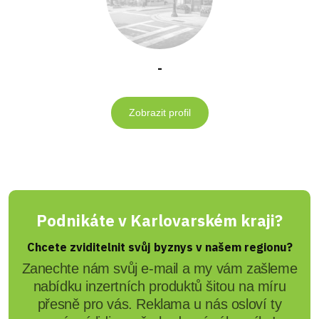
-
Zobrazit profil
Podnikáte v Karlovarském kraji?
Chcete zviditelnit svůj byznys v našem regionu?
Zanechte nám svůj e-mail a my vám zašleme
nabídku inzertních produktů šitou na míru
přesně pro vás. Reklama u nás osloví ty