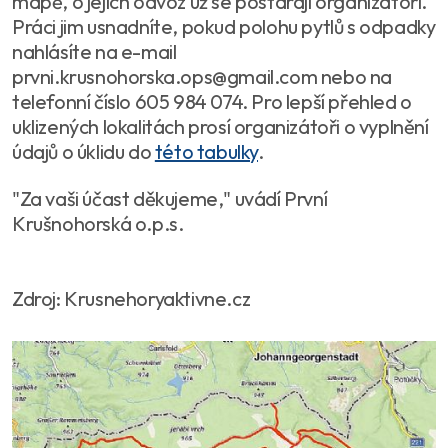
mapě, o jejich odvoz už se postarají organizátoři.
Práci jim usnadníte, pokud polohu pytlů s odpadky
nahlásíte na e-mail
prvni.krusnohorska.ops@gmail.com nebo na
telefonní číslo 605 984 074. Pro lepší přehled o
uklizených lokalitách prosí organizátoři o vyplnění
údajů o úklidu do
této tabulky
.
"Za vaši účast děkujeme," uvádí První
Krušnohorská o.p.s.
Zdroj: Krusnehoryaktivne.cz