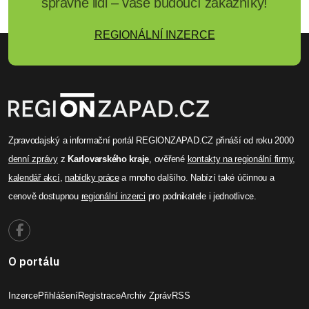
správné lidi – vaše budoucí zákazníky!
REGIONÁLNÍ INZERCE
Zpravodajský a informační portál REGIONZAPAD.CZ přináší od roku 2000
denní zprávy
z
Karlovarského kraje
, ověřené
kontakty na regionální firmy
,
kalendář akcí
,
nabídky práce
a mnoho dalšího. Nabízí také účinnou a
cenově dostupnou
regionální inzerci
pro podnikatele i jednotlivce.
O portálu
Inzerce
Přihlášení
Registrace
Archiv Zpráv
RSS