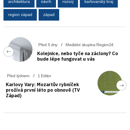
architektura
návrh
rozvoj
karlovarský kraj
region západ
západ
Před 5 dny
Mediální skupina Region24
Kolejnice, nebo tyče na záclony? Co
bude lépe fungovat u vás
Před týdnem
1 Editor
Karlovy Vary: Mozartův rybníček
prožívá první léto po obnově (TV
Západ)