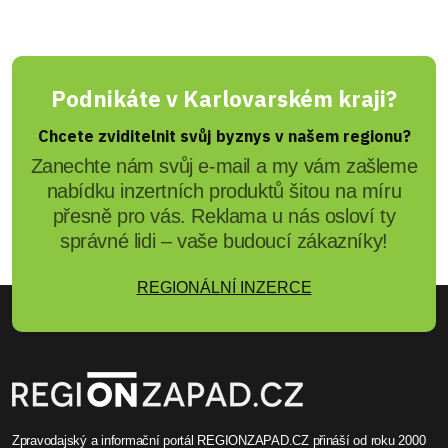
Podnikáte v Karlovarském kraji?
Chcete zviditelnit svůj byznys v našem regionu?
Zanechte nám svůj e-mail a my vám zašleme
nabídku inzertních produktů šitou na míru
přesně pro vás. Reklama u nás osloví ty
správné lidi – vaše budoucí zákazníky!
REGIONÁLNÍ INZERCE
Zpravodajský a informační portál REGIONZAPAD.CZ přináší od roku 2000