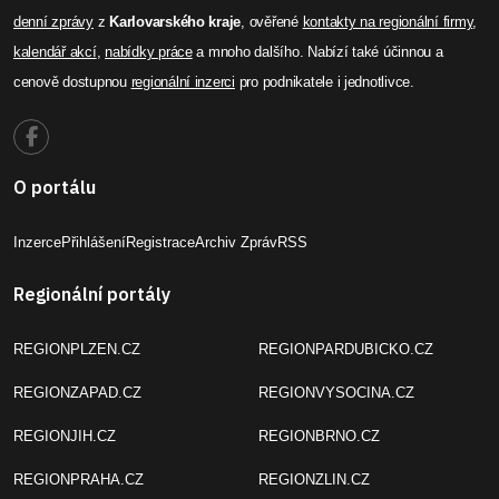
denní zprávy
z
Karlovarského kraje
, ověřené
kontakty na regionální firmy
,
kalendář akcí
,
nabídky práce
a mnoho dalšího. Nabízí také účinnou a
cenově dostupnou
regionální inzerci
pro podnikatele i jednotlivce.
O portálu
Inzerce
Přihlášení
Registrace
Archiv Zpráv
RSS
Regionální portály
REGIONPLZEN.CZ
REGIONPARDUBICKO.CZ
REGIONZAPAD.CZ
REGIONVYSOCINA.CZ
REGIONJIH.CZ
REGIONBRNO.CZ
REGIONPRAHA.CZ
REGIONZLIN.CZ