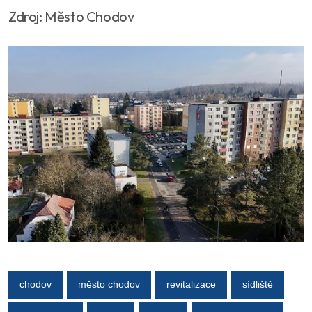
Zdroj: Město Chodov
chodov
město chodov
revitalizace
sídliště