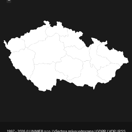
−
1997 - 2026 © UNIWEB s.r.o. | Všechna práva vyhrazena |
GDPR
|
VOP
|
RSS