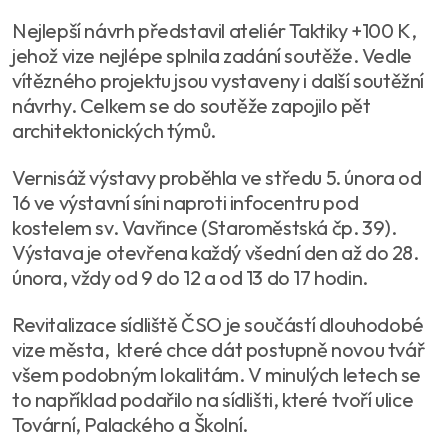
Nejlepší návrh představil ateliér Taktiky +100 K,
jehož vize nejlépe splnila zadání soutěže. Vedle
vítězného projektu jsou vystaveny i další soutěžní
návrhy. Celkem se do soutěže zapojilo pět
architektonických týmů.
Vernisáž výstavy proběhla ve středu 5. února od
16 ve výstavní síni naproti infocentru pod
kostelem sv. Vavřince (Staroměstská čp. 39).
Výstava je otevřena každý všední den až do 28.
února, vždy od 9 do 12 a od 13 do 17 hodin.
Revitalizace sídliště ČSO je součástí dlouhodobé
vize města, které chce dát postupně novou tvář
všem podobným lokalitám. V minulých letech se
to například podařilo na sídlišti, které tvoří ulice
Tovární, Palackého a Školní.