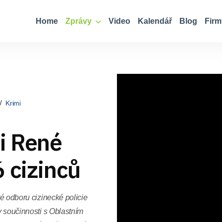
Home
Zprávy
Video
Kalendář
Blog
Firm
Krimi
i René
 cizinců
té odboru cizinecké policie
 v součinnosti s Oblastním