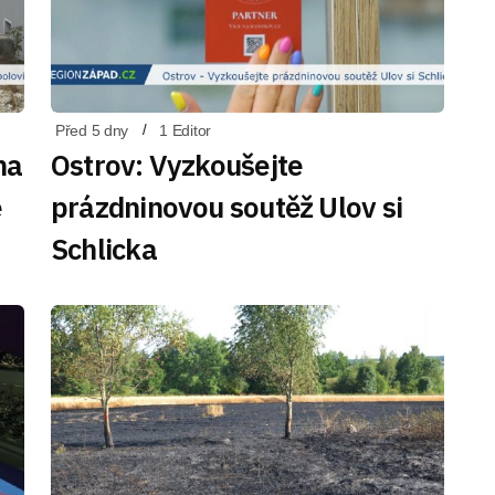
Před 5 dny
1 Editor
na
Ostrov: Vyzkoušejte
ě
prázdninovou soutěž Ulov si
Schlicka