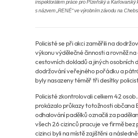
inspektorátem práce pro Plzeňský a Karlovarský kr
s názvem „RENÉ“ ve výrobním závodu na Chebs
Policisté se při akci zaměřili na dodrž
výkonu výdělečné činnosti a rovněž 
cestovních dokladů a jiných osobních 
dodržování veřejného pořádku a pátr
byly nasazeny téměř tři desítky policis
Policisté zkontrolovali celkem 42 osob.
prokázalo průkazy totožnosti občana EU
odhalování padělků označili za padělané
všech 26 cizinců pracuje ve firmě bez 
cizinci byli na místě zajištěni a násle