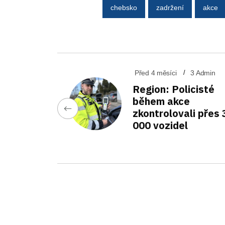
chebsko
zadržení
akce
Před 4 měsíci
3 Admin
Region: Policisté
během akce
zkontrolovali přes 
000 vozidel