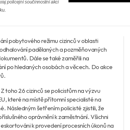
aj policejní součinnostní akci
ku.
ování pobytového režimu cizinců v oblasti
na odhalování padělaných a pozměňovaných
dokumentů. Dále se také zaměřili na
ání po hledaných osobách a věcech. Do akce
tů.
 Z toho 26 cizinců se policistům na výzvu
, které na místě přítomní specialisté na
. Následným šetřením policisté zjistili, že
příslušného oprávnění k zaměstnání. Všichni
dně eskortováni k provedení procesních úkonů na