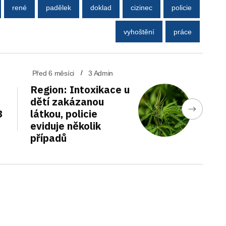
rené
padělek
doklad
cizinec
policie
vyhoštění
práce
Před 6 měsíci
3 Admin
Region: Intoxikace u
dětí zakázanou
3
látkou, policie
eviduje několik
případů