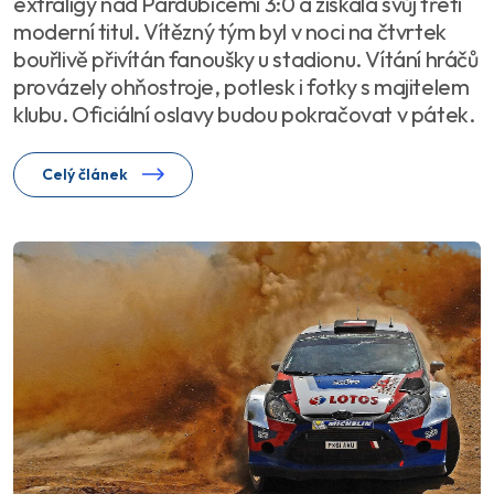
extraligy nad Pardubicemi 3:0 a získala svůj třetí
moderní titul. Vítězný tým byl v noci na čtvrtek
bouřlivě přivítán fanoušky u stadionu. Vítání hráčů
provázely ohňostroje, potlesk i fotky s majitelem
klubu. Oficiální oslavy budou pokračovat v pátek.
Celý článek