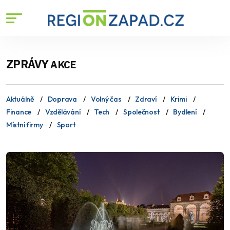
ZPRÁVY
AKCE
Aktuálně
Doprava
Volný čas
Zdraví
Krimi
Finance
Vzdělávání
Tech
Společnost
Bydlení
Místní firmy
Sport