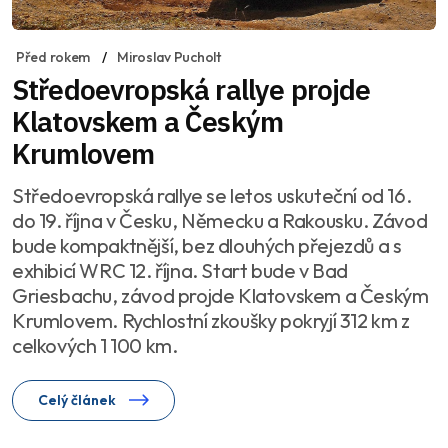
Před rokem
Miroslav Pucholt
Středoevropská rallye projde
Klatovskem a Českým
Krumlovem
Středoevropská rallye se letos uskuteční od 16.
do 19. října v Česku, Německu a Rakousku. Závod
bude kompaktnější, bez dlouhých přejezdů a s
exhibicí WRC 12. října. Start bude v Bad
Griesbachu, závod projde Klatovskem a Českým
Krumlovem. Rychlostní zkoušky pokryjí 312 km z
celkových 1 100 km.
Celý článek