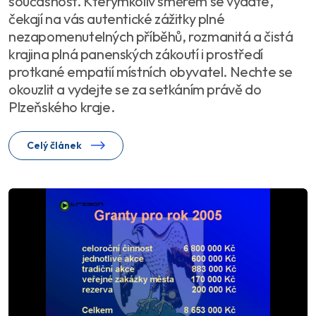
současnost. Kterýmkoliv směrem se vydáte,
čekají na vás autentické zážitky plné
nezapomenutelných příběhů, rozmanitá a čistá
krajina plná panenských zákoutí i prostředí
protkané empatií místních obyvatel. Nechte se
okouzlit a vydejte se za setkáním právě do
Plzeňského kraje.
Celý článek