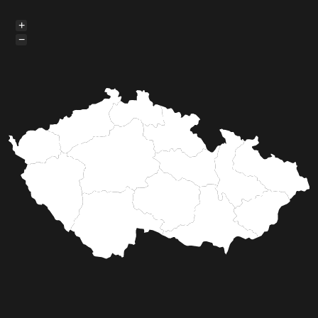
Před 2 roky
Adam Wágner
Z vysněné bitvy českých
hvězd sešlo
Zápas mezi dvěma českými hvězdami bojových
umění byl zrušen, zejména kvůli finančním
nárokům obou zápasníků, kteří požadovali milion
korun za svůj výkon.
Celý článek