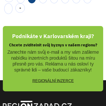
Před 2 roky
3 Admin
Region: Policisté budou v
blízkosti škol po celý týden
Preventivní projekt "Zebra se za Tebe
nerozhlédne!" je realizován od roku 2007 dvakrát
ročně po celém území České republiky, a to na
začátku školního roku a v jeho druhé polovině.
Nyní vychází v týdnu hned po Velikonocích,
konkrétně od 2. – 5. 4. 2024.