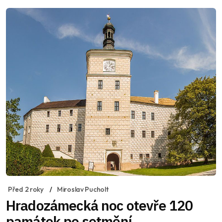
Před 2 roky
Miroslav Pucholt
Hradozámecká noc otevře 120
památek po setmění