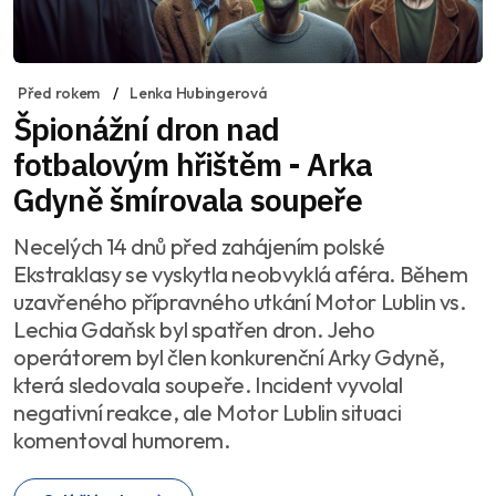
Před rokem
Lenka Hubingerová
Špionážní dron nad
fotbalovým hřištěm - Arka
Gdyně šmírovala soupeře
Necelých 14 dnů před zahájením polské
Ekstraklasy se vyskytla neobvyklá aféra. Během
uzavřeného přípravného utkání Motor Lublin vs.
Lechia Gdaňsk byl spatřen dron. Jeho
operátorem byl člen konkurenční Arky Gdyně,
která sledovala soupeře. Incident vyvolal
negativní reakce, ale Motor Lublin situaci
komentoval humorem.