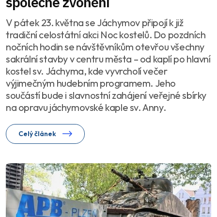
společné zvonění
V pátek 23. května se Jáchymov připojí k již
tradiční celostátní akci Noc kostelů. Do pozdních
nočních hodin se návštěvníkům otevřou všechny
sakrální stavby v centru města – od kaplí po hlavní
kostel sv. Jáchyma, kde vyvrcholí večer
výjimečným hudebním programem. Jeho
součástí bude i slavnostní zahájení veřejné sbírky
na opravu jáchymovské kaple sv. Anny.
Celý článek