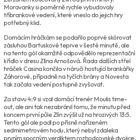
Moravanky si poměrně rychle vybudovaly
tříbrankové vedení, které vneslo do jejich hry
potřebný klid.
Domácím hráčkám se podařilo poprvé skórovat
zásluhou Bartuskové teprve v šesté minutě, ale
na tento gól okamžitě odpovědělo reprezentační
křídlo v dresu Zlína Arnošová. Řada dalších střel
hráček Casina končila v náruči hostující brankářky
Záhorové, případně na tyčích brány a Novesta
tak začala vedení postupně zvyšovat.
Za stavu 4:9 si vzal domácí trenér Moulis time-
out, ale ani tak nezabránil tomu, že minutu před
koncem první půle Zlín zvýšil už na hrozivých 13:5.
Tento gól ale padl po přísně nařízeném
sedmimetrovém hodu, který nebyl zdaleka
prvním sporným verdiktem rozhodcovské dvojice.