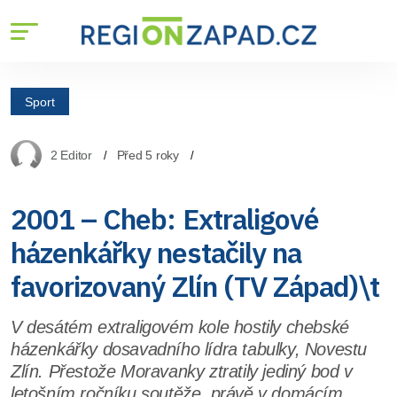
Sport
2 Editor
Před 5 roky
2001 – Cheb: Extraligové
házenkářky nestačily na
favorizovaný Zlín (TV Západ)\t
V desátém extraligovém kole hostily chebské
házenkářky dosavadního lídra tabulky, Novestu
Zlín. Přestože Moravanky ztratily jediný bod v
letošním ročníku soutěže, právě v domácím