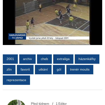
2001
archiv
cheb
extraliga
házenkářky
zlín
favorit
utkání
gól
trenér moulis
reprezentace
Před týdnem
1 Editor