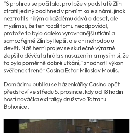
"S prohrou se počítalo, protože v podstatě Zlín
ztratil jediný bod hned v prvním kole s námi, jinak
neztratil s nikým a každému dává o deset, ale
myslím si, že ten rozdíl tomu neodpovídal,
protože to bylo daleko vyrovnanější utkání a
samozřejmě Zlín byl lepší, ale ani náhodou o
devět. Náš herní projev se skutečně výrazně
zlepšil a děvčata hrála s nasazením a myslím si, že
to bylo poměrně dobré utkání," zhodnotil výkon
svěřenek trenér Casina Estor Miloslav Moulis.
Domácímu publiku se házenkářky Casina opět
představí ve středu 5. prosince, kdy od 18 hodin
hostí nováčka extraligy družstvo Tatranu
Bohunice.