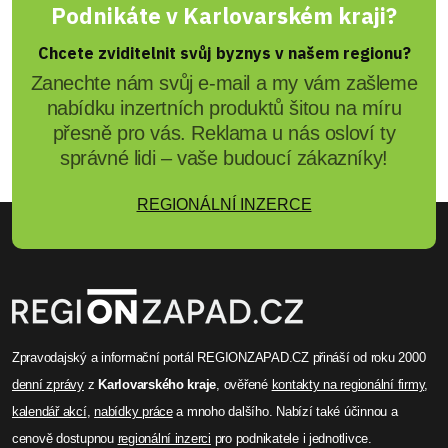
Podnikáte v Karlovarském kraji?
Chcete zviditelnit svůj byznys v našem regionu?
Zanechte nám svůj e-mail a my vám zašleme
nabídku inzertních produktů šitou na míru
přesně pro vás. Reklama u nás osloví ty
správné lidi – vaše budoucí zákazníky!
REGIONÁLNÍ INZERCE
Zpravodajský a informační portál REGIONZAPAD.CZ přináší od roku 2000
denní zprávy
z
Karlovarského kraje
, ověřené
kontakty na regionální firmy
,
kalendář akcí
,
nabídky práce
a mnoho dalšího. Nabízí také účinnou a
cenově dostupnou
regionální inzerci
pro podnikatele i jednotlivce.