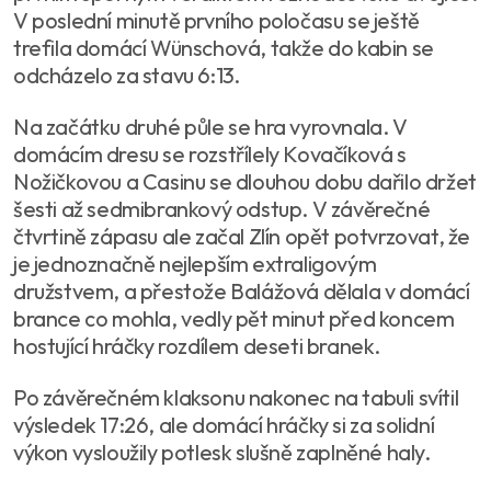
V poslední minutě prvního poločasu se ještě
trefila domácí Wünschová, takže do kabin se
odcházelo za stavu 6:13.
Na začátku druhé půle se hra vyrovnala. V
domácím dresu se rozstřílely Kovačíková s
Nožičkovou a Casinu se dlouhou dobu dařilo držet
šesti až sedmibrankový odstup. V závěrečné
čtvrtině zápasu ale začal Zlín opět potvrzovat, že
je jednoznačně nejlepším extraligovým
družstvem, a přestože Balážová dělala v domácí
brance co mohla, vedly pět minut před koncem
hostující hráčky rozdílem deseti branek.
Po závěrečném klaksonu nakonec na tabuli svítil
výsledek 17:26, ale domácí hráčky si za solidní
výkon vysloužily potlesk slušně zaplněné haly.