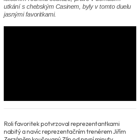
utkání s chebským Casinem, byly v tomto duelu
jasnými favoritkami.
Roli favoritek potvrzoval reprezentantkami
nabitý a navíc reprezentačním trenérem Jiřím
Zerzáněm koučovaný Zlín od první minuty.