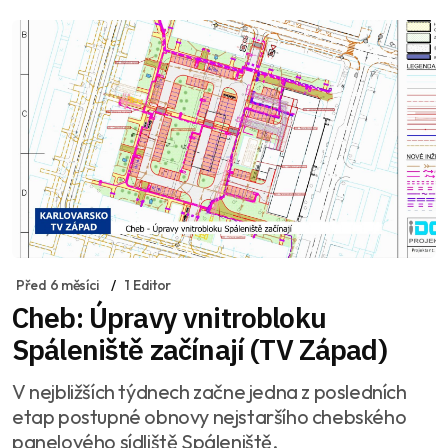
Před 6 měsíci
1 Editor
Cheb: Úpravy vnitrobloku
Spáleniště začínají (TV Západ)
V nejbližších týdnech začne jedna z posledních
etap postupné obnovy nejstaršího chebského
panelového sídliště Spáleniště.