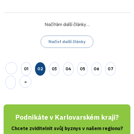
Načíst další články
01
02
03
04
05
06
07
»
Podnikáte v Karlovarském kraji?
Chcete zviditelnit svůj byznys v našem regionu?
Zanechte nám svůj e-mail a my vám zašleme
nabídku inzertních produktů šitou na míru