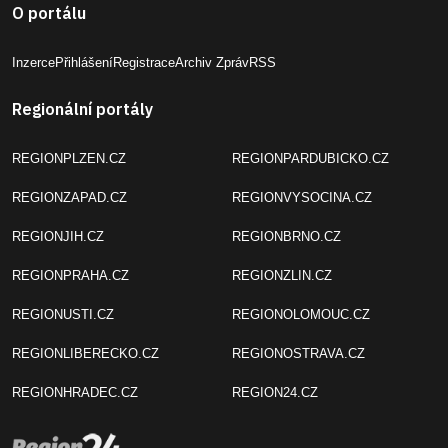
Inzerce
Přihlášení
Registrace
Archiv Zpráv
RSS
Regionální portály
REGIONPLZEN.CZ
REGIONPARDUBICKO.CZ
REGIONZAPAD.CZ
REGIONVYSOCINA.CZ
REGIONJIH.CZ
REGIONBRNO.CZ
REGIONPRAHA.CZ
REGIONZLIN.CZ
REGIONUSTI.CZ
REGIONOLOMOUC.CZ
REGIONLIBERECKO.CZ
REGIONOSTRAVA.CZ
REGIONHRADEC.CZ
REGION24.CZ
Portál REGIONZAPAD.CZ je členem mediální skupiny
REGION24.CZ
.