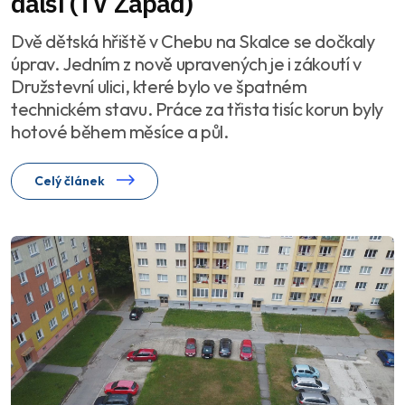
další (TV Západ)
Dvě dětská hřiště v Chebu na Skalce se dočkaly
úprav. Jedním z nově upravených je i zákoutí v
Družstevní ulici, které bylo ve špatném
technickém stavu. Práce za třista tisíc korun byly
hotové během měsíce a půl.
Celý článek