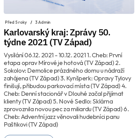
Před 5 roky
3 Admin
Karlovarský kraj: Zprávy 50.
týdne 2021 (TV Západ)
Vysílání 06.12. 2021 - 10.12. 2021 1. Cheb: První
etapa oprav Mírové je hotová (TV Západ) 2.
Sokolov: Demolice prázdného domu u nádraží
zahájena (TV Západ) 3. Kynšperk: Opravy Tylovy
finišují, přibudou parkovací místa (TV Západ) 4.
Cheb: Denní stacionář v Dlouhé začal přijímat
klienty (TV Západ) 5. Nové Sedlo: Sklárna
zprovoznila novou pec za miliardu (TV Západ) 6.
Cheb: Adventní jazz věnovali hudebníci panu
Paštikovi (TV Západ)