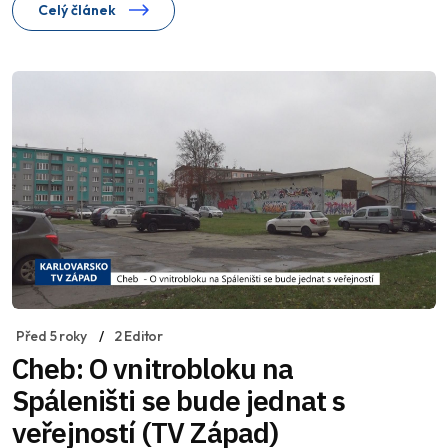
Celý článek
Před 5 roky
2 Editor
Cheb: O vnitrobloku na
Spáleništi se bude jednat s
veřejností (TV Západ)