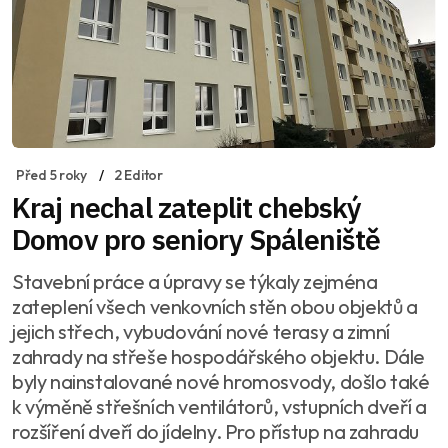
Před 5 roky
2 Editor
Kraj nechal zateplit chebský
Domov pro seniory Spáleniště
Stavební práce a úpravy se týkaly zejména
zateplení všech venkovních stěn obou objektů a
jejich střech, vybudování nové terasy a zimní
zahrady na střeše hospodářského objektu. Dále
byly nainstalované nové hromosvody, došlo také
k výměně střešních ventilátorů, vstupních dveří a
rozšíření dveří do jídelny. Pro přístup na zahradu