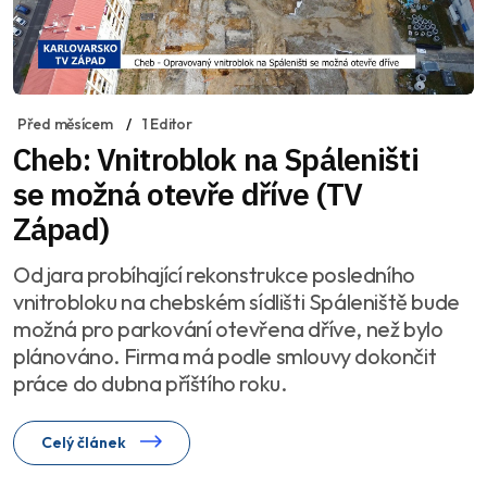
Před měsícem
1 Editor
Cheb: Vnitroblok na Spáleništi
se možná otevře dříve (TV
Západ)
Od jara probíhající rekonstrukce posledního
vnitrobloku na chebském sídlišti Spáleniště bude
možná pro parkování otevřena dříve, než bylo
plánováno. Firma má podle smlouvy dokončit
práce do dubna příštího roku.
Celý článek