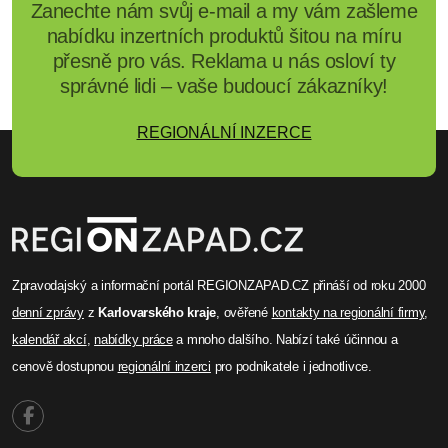
přesně pro vás. Reklama u nás osloví ty
správné lidi – vaše budoucí zákazníky!
REGIONÁLNÍ INZERCE
Zpravodajský a informační portál REGIONZAPAD.CZ přináší od roku 2000
denní zprávy
z
Karlovarského kraje
, ověřené
kontakty na regionální firmy
,
kalendář akcí
,
nabídky práce
a mnoho dalšího. Nabízí také účinnou a
cenově dostupnou
regionální inzerci
pro podnikatele i jednotlivce.
O portálu