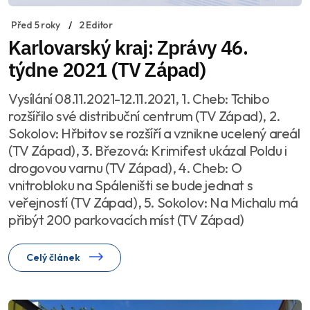
Před 5 roky
2 Editor
Karlovarský kraj: Zprávy 46.
týdne 2021 (TV Západ)
Vysílání 08.11.2021-12.11.2021, 1. Cheb: Tchibo
rozšířilo své distribuční centrum (TV Západ), 2.
Sokolov: Hřbitov se rozšíří a vznikne ucelený areál
(TV Západ), 3. Březová: Krimifest ukázal Poldu i
drogovou varnu (TV Západ), 4. Cheb: O
vnitrobloku na Spáleništi se bude jednat s
veřejností (TV Západ), 5. Sokolov: Na Michalu má
přibýt 200 parkovacích míst (TV Západ)
Celý článek