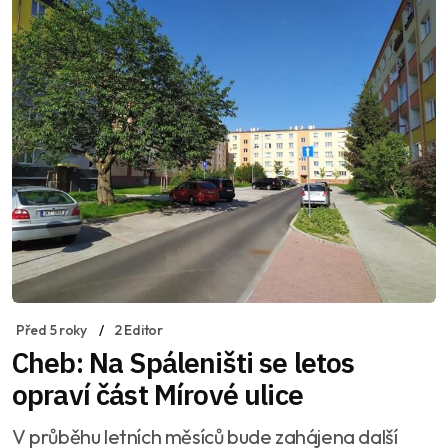
Před 5 roky
2 Editor
Cheb: Na Spáleništi se letos
opraví část Mírové ulice
V průběhu letních měsíců bude zahájena další