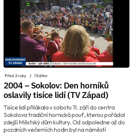
Před 2 roky
1 Editor
2004 – Sokolov: Den horníků
oslavily tisíce lidí (TV Západ)
Tisíce lidí přilákala v sobotu 11. září do centra
Sokolova tradiční hornická pouť, kterou pořádal
zdejší Městský dům kultury. Od odpoledne až do
pozdních večerních hodin byl na náměstí