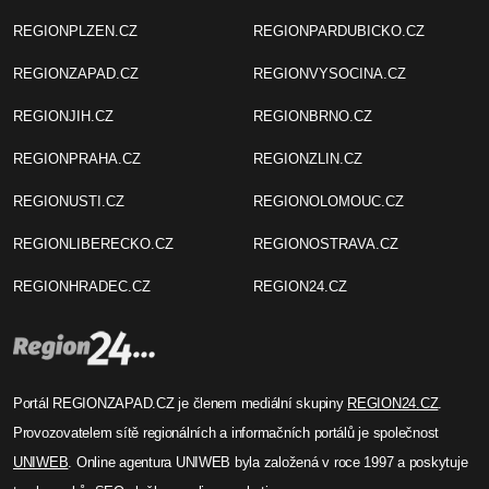
Před 4 roky
1 Editor
Karlovy Vary: Nový