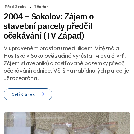
Před 2 roky
1 Editor
2004 – Sokolov: Zájem o
stavební parcely předčil
očekávání (TV Západ)
V upraveném prostoru mezi ulicemi Vítězná a
Husitská v Sokolově začíná vyrůstat vilová čtvrť.
Zájem stavebníků o zasíťované pozemky předčil
očekávání radnice. Většina nabídnutých parcel je
už rozebrána.
Celý článek