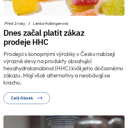
Před 2 roky
Lenka Hubingerová
Dnes začal platit zákaz
prodeje HHC
Prodejci s konopnými výrobky v Česku nabízejí
výrazné slevy na produkty obsahující
hexahydrokanabinol (HHC) kvůli jeho dočasnému
zákazu. Mají však alternativy a neobávají se
krachu.
Celý článek