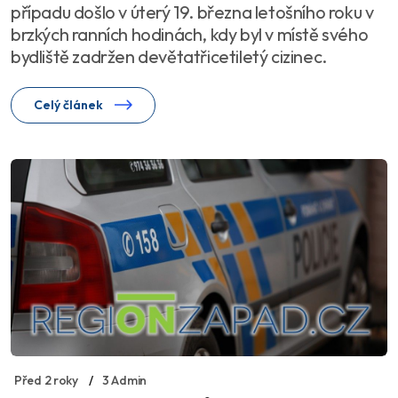
případu došlo v úterý 19. března letošního roku v
brzkých ranních hodinách, kdy byl v místě svého
bydliště zadržen devětatřicetiletý cizinec.
Celý článek
Před 2 roky
3 Admin