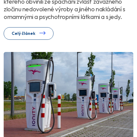
kterého obvinili ze spáchání zvlášť závažného
zločinu nedovolené výroby a jiného nakládání s
omamnými a psychotropními látkami a s jedy.
Celý článek