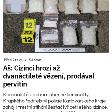
Před 2 roky
3 Admin
Aš: Cizinci hrozí až
dvanáctileté vězení, prodával
pervitin
Kriminalisté z odboru obecné kriminality
Krajského ředitelství policie Karlovarského kraje
zahájili trestní stíhání šestačtyřicetiletého cizince,