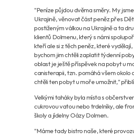
"Peníze půjdou dvěma směry. My jsme se
Ukrajině, věnovat část peněz přes D
postiženým válkou na Ukrajině a ta dr
klientů Dolmenu, který s námi spolupořá
kteří ale si z těch peněz, které vydělaj
bychom jim chtěli zaplatit týdenní pob
oblast je ještě příspěvek na pobyt u m
canisterapii, tzn. pomáhá všem okol
chtěli ten pobyt u moře umožnit," přiblí
Velkými taháky byla místa s občerstve
cukrovou vatou nebo trdelníky, ale fron
školy a jídelny Oázy Dolmen.
"Máme tady bistro naše, které provozu