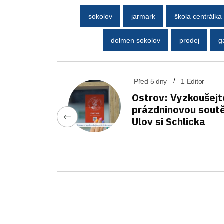
sokolov
jarmark
škola centrálka
dolmen sokolov
prodej
g
Před 5 dny
1 Editor
Ostrov: Vyzkoušejt
prázdninovou sout
Ulov si Schlicka