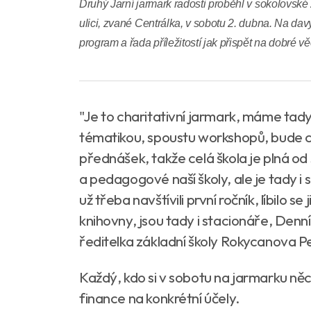
Druhý Jarní jarmark radosti proběhl v sokolovsk
ulici, zvané Centrálka, v sobotu 2. dubna. Na dav
program a řada příležitostí jak přispět na dobré vě
"Je to charitativní jarmark, máme tady
tématikou, spoustu workshopů, bude c
přednášek, takže celá škola je plná od 
a pedagogové naší školy, ale je tady i
už třeba navštívili první ročník, líbilo 
knihovny, jsou tady i stacionáře, Den
ředitelka základní školy Rokycanova P
Každý, kdo si v sobotu na jarmarku ně
finance na konkrétní účely.