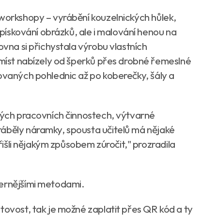
 workshopy – vyrábění kouzelnických hůlek,
, pískování obrázků, ale i malování henou na
ovna si přichystala výrobu vlastních
 míst nabízely od šperků přes drobné řemeslné
ovaných pohlednic až po koberečky, šály a
zných pracovních činnostech, výtvarné
áběly náramky, spousta učitelů má nějaké
přišli nějakým způsobem zúročit," prozradila
dernějšími metodami.
tovost, tak je možné zaplatit přes QR kód a ty