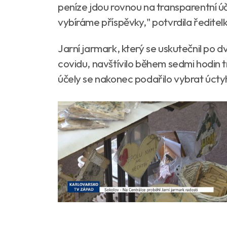
peníze jdou rovnou na transparentní ú
vybíráme příspěvky," potvrdila ředitel
Jarní jarmark, který se uskutečnil po
covidu, navštívilo během sedmi hodin tr
účely se nakonec podařilo vybrat úcty