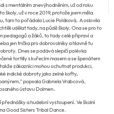
di s mentálním znevýhodněním, už od roku
éto školy, už v roce 2019, protože jsem měla
, tam to pořádala Lucie Poláková. A oslovila
echtěli udělat tady, na půdě školy. Ona se pro to
pedagogů a žáků, to tady celé připraví a
řeba jen trička pro dobrovolníky a hlavně tu
obroty. Dnes se podává slepičí polévka
čené tortilly s kuřecím masem a se špenátem
 takže zákazníci mohou ochutnat produkci,
é indické dobroty jako zelné kofty,
panýrem," popsala Gabriela Vrabcová,
zapsaného ústavu Dolmen.
í přednášky a hudební vystoupení. Ve školní
ina Good Sisters Tribal Dance.