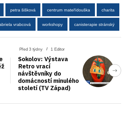
petra šišková
centrum mateřídouška
charita
abriela vrabcová
workshopy
canisterapie stránský
Před 3 týdny
1 Editor
e
Sokolov: Výstava
ěž
Retro vrací
návštěvníky do
domácností minulého
století (TV Západ)