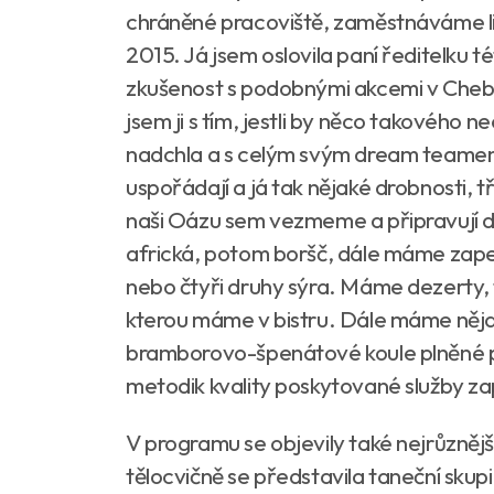
chráněné pracoviště, zaměstnáváme li
2015. Já jsem oslovila paní ředitelku t
zkušenost s podobnými akcemi v Chebu
jsem ji s tím, jestli by něco takového n
nadchla a s celým svým dream teamem 
uspořádají a já tak nějaké drobnosti, t
naši Oázu sem vezmeme a připravují d
africká, potom boršč, dále máme zape
nebo čtyři druhy sýra. Máme dezerty,
kterou máme v bistru. Dále máme nějak
bramborovo-špenátové koule plněné 
metodik kvality poskytované služby 
V programu se objevily také nejrůznějš
tělocvičně se představila taneční skup