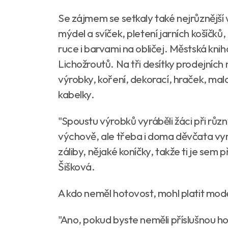
Se zájmem se setkaly také nejrůznější
mýdel a svíček, pletení jarních košíčků
ruce i barvami na obličej. Městská knih
Lichožroutů. Na tři desítky prodejních
výrobky, koření, dekorací, hraček, mal
kabelky.
"Spoustu výrobků vyráběli žáci při rů
výchově, ale třeba i doma děvčata vyr
záliby, nějaké koníčky, takže ti je sem 
Šišková.
A kdo neměl hotovost, mohl platit mo
"Ano, pokud byste neměli příslušnou ho