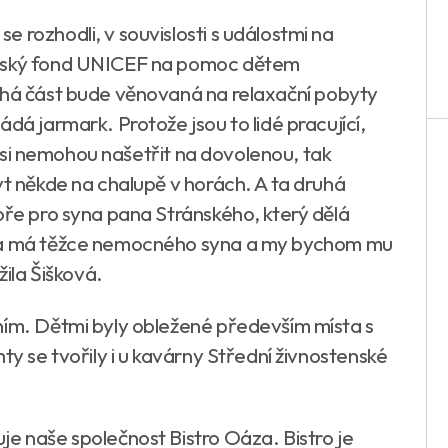
 rozhodli, v souvislosti s událostmi na
ětský fond UNICEF na pomoc dětem
uhá část bude věnovaná na relaxační pobyty
dá jarmark. Protože jsou to lidé pracující,
í, si nemohou našetřit na dovolenou, tak
yt někde na chalupě v horách. A ta druhá
oře pro syna pana Stránského, který dělá
o a má těžce nemocného syna a my bychom mu
žila Šišková.
ním. Dětmi byly obležené především místa s
ty se tvořily i u kavárny Střední živnostenské
je naše společnost Bistro Oáza. Bistro je