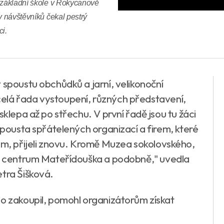
é základní škole v Rokycanově
y návštěvníků čekal pestrý
ci.
 spoustu obchůdků a jarní, velikonoční
elá řada vystoupení, různých představení,
sklepa až po střechu. V první řadě jsou tu žáci
 spousta spřátelených organizací a firem, které
se jim, přijeli znovu. Kromě Muzea sokolovského,
ní centrum Mateřídouška a podobně," uvedla
etra Šišková.
co zakoupil, pomohl organizátorům získat