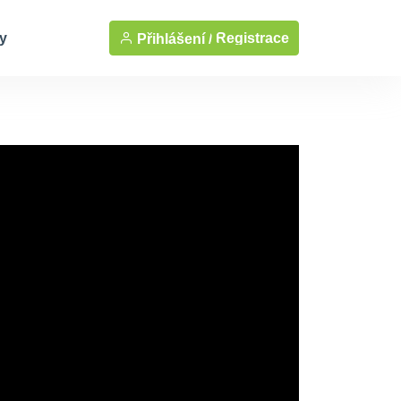
y
Registrace
Přihlášení /