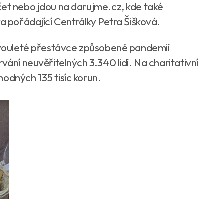
čet nebo jdou na darujme.cz, kde také
ka pořádající Centrálky Petra Šišková.
 dvouleté přestávce způsobené pandemií
vání neuvěřitelných 3.340 lidí. Na charitativní
hodných 135 tisíc korun.