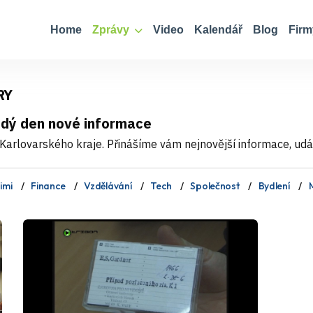
Home
Zprávy
Video
Kalendář
Blog
Firm
RY
ždý den nové informace
Karlovarského kraje. Přinášíme vám nejnovější informace, událo
imi
Finance
Vzdělávání
Tech
Společnost
Bydlení
M