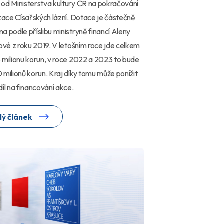
od Ministerstva kultury ČR na pokračování
izace Císařských lázní. Dotace je částečně
a podle příslibu ministryně financí Aleny
rové z roku 2019. V letošním roce jde celkem
 milionu korun, v roce 2022 a 2023 to bude
 milionů korun. Kraj díky tomu může ponížit
díl na financování akce.
lý článek