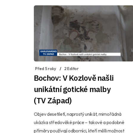
Před 5 roky
2 Editor
Bochov: V Kozlově našli
unikátní gotické malby
(TV Západ)
Objev desetiletí, naprostý unikát, mimořádná
ukázka středověké práce – takové a podobné
příměry používají odborníci, kteří mělli možnost