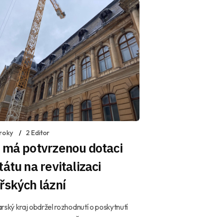
 roky
2 Editor
 má potvrzenou dotaci
tátu na revitalizaci
řských lázní
rský kraj obdržel rozhodnutí o poskytnutí