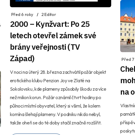
Před 6 roky
2 Editor
2000 – Kynžvart: Po 25
ý
letech otevřel zámek své
brány veřejnosti (TV
Západ)
Před 7
Cheb
V noci na úterý 28. března zachvátil požár objekt
moh
erotického klubu Penzion Joy ve Zlaté na
Sokolovsku, kde plameny způsobily škodu za více
na 
než milion korun. Požár oznámil čtvrt hodiny po
Vlastní
půlnoci místní obyvatel, který si všiml, že kolem
památk
komína šlehají plameny. V podniku nikdo nebyl,
příspěv
takže oheň se do té doby stačil značně rozšířit.
poskyt