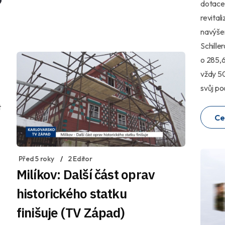
dotace 
revital
navýšen
Schille
o 285,6
vždy 50
svůj po
t
Ce
Před 5 roky
2 Editor
Milíkov: Další část oprav
historického statku
finišuje (TV Západ)