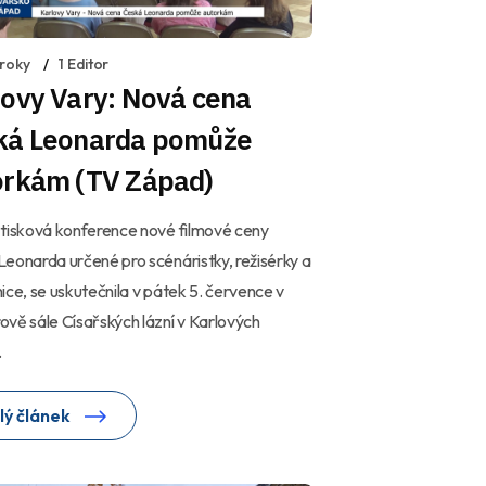
 roky
1 Editor
lovy Vary: Nová cena
ká Leonarda pomůže
orkám (TV Západ)
tisková konference nové filmové ceny
eonarda určené pro scénáristky, režisérky a
ice, se uskutečnila v pátek 5. července v
vě sále Císařských lázní v Karlových
.
lý článek