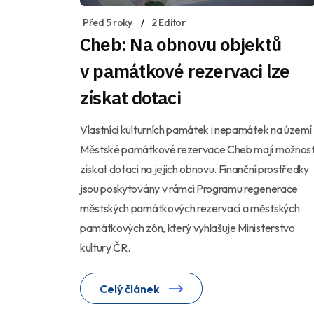
Před 5 roky
2 Editor
Cheb: Na obnovu objektů
v památkové rezervaci lze
získat dotaci
Vlastníci kulturních památek i nepamátek na území
Městské památkové rezervace Cheb mají možnos
získat dotaci na jejich obnovu. Finanční prostředky
jsou poskytovány v rámci Programu regenerace
městských památkových rezervací a městských
památkových zón, který vyhlašuje Ministerstvo
kultury ČR.
Celý článek