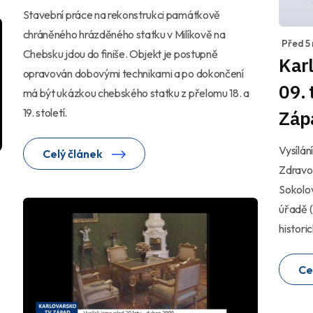
Stavební práce na rekonstrukci památkově
chráněného hrázděného statku v Milíkově na
Před 5
Chebsku jdou do finiše. Objekt je postupně
Karl
opravován dobovými technikami a po dokončení
09.
má být ukázkou chebského statku z přelomu 18. a
19. století.
Záp
Vysílán
Celý článek
Zdravot
Sokolov
úřadě (
histori
Ce