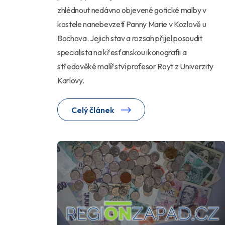
zhlédnout nedávno objevené gotické malby v
kostele nanebevzetí Panny Marie v Kozlově u
Bochova. Jejich stav a rozsah přijel posoudit
specialista na křesťanskou ikonografii a
středověké malířství profesor Royt z Univerzity
Karlovy.
Celý článek