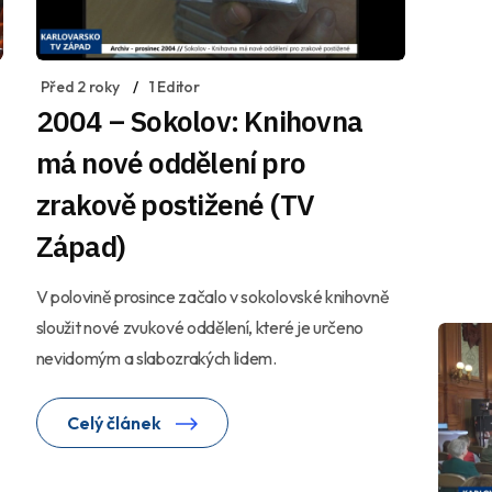
Před 2 roky
1 Editor
2004 – Sokolov: Knihovna
má nové oddělení pro
zrakově postižené (TV
Západ)
V polovině prosince začalo v sokolovské knihovně
sloužit nové zvukové oddělení, které je určeno
nevidomým a slabozrakých lidem.
Celý článek