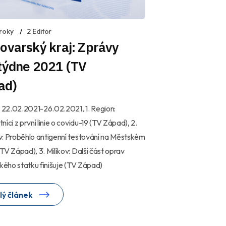
 roky
2 Editor
ovarský kraj: Zprávy
 týdne 2021 (TV
ad)
í 22.02.2021-26.02.2021, 1. Region:
níci z první linie o covidu-19 (TV Západ), 2.
: Proběhlo antigenní testování na Městském
TV Západ), 3. Milíkov: Další část oprav
ckého statku finišuje (TV Západ)
lý článek