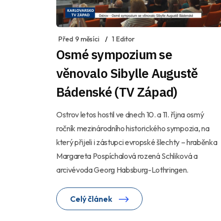
Před 9 měsíci
1 Editor
Osmé sympozium se
věnovalo Sibylle Augustě
Bádenské (TV Západ)
Ostrov letos hostil ve dnech 10. a 11. října osmý
ročník mezinárodního historického sympozia, na
který přijeli i zástupci evropské šlechty – hraběnka
Margareta Pospíchalová rozená Schliková a
arcivévoda Georg Habsburg-Lothringen.
Celý článek