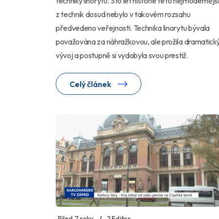
techniky linorytu. Sto let historie této nejmodernější
z technik dosud nebylo v takovém rozsahu
předvedeno veřejnosti. Technika linorytu bývala
považována za náhražkovou, ale prožila dramatick
vývoj a postupně si vydobyla svou prestiž.
Celý článek
Před 7 roky
2 Editor