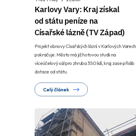
Karlovy Vary: Kraj získal
od státu peníze na
Císařské lázně (TV Západ)
Projekt obnovy Císařských lázní v Karlových Varech
pokračuje. Město má již hotovou studii na
víceúčelový sál pro zhruba 350 lidí, kraj zase příslib
dotace od státu.
Celý článek