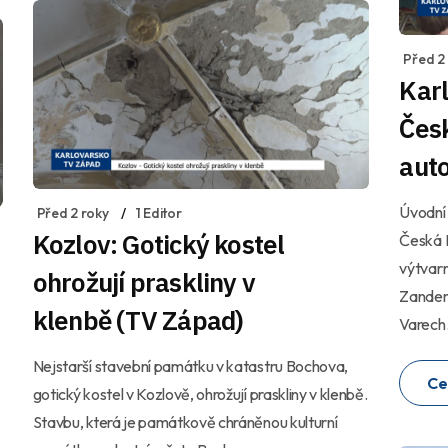
Před 2
Kar
Čes
aut
Úvodní 
Před 2 roky
1 Editor
Kozlov: Gotický kostel
Česká L
výtvarn
ohrožují praskliny v
Zandero
klenbě (TV Západ)
Varech
Nejstarší stavební památku v katastru Bochova,
Ce
gotický kostel v Kozlově, ohrožují praskliny v klenbě.
Stavbu, která je památkově chráněnou kulturní