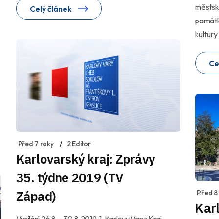
městsk
Celý článek
památko
kultury
Ce
Před 7 roky
2 Editor
Karlovarský kraj: Zprávy
35. týdne 2019 (TV
Západ)
Před 8
Karl
Vysílání 26.8. - 30.8.2019, 1. Karlovy Vary: Kraj