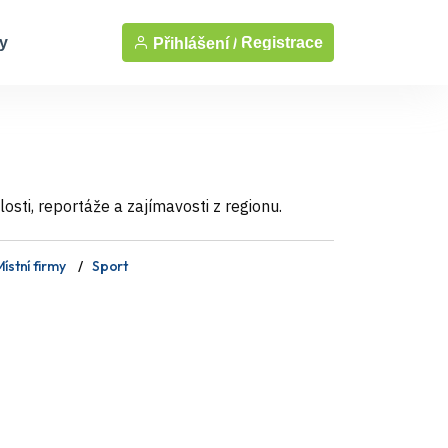
y
Registrace
Přihlášení /
sti, reportáže a zajímavosti z regionu.
ístní firmy
Sport