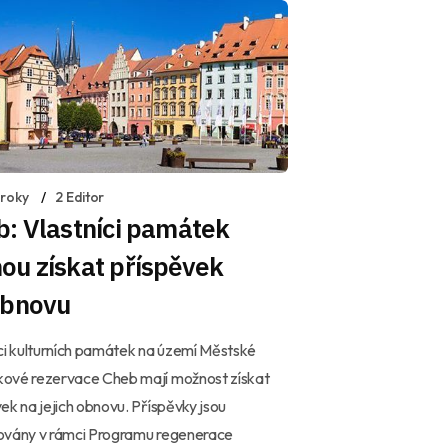
 roky
2 Editor
: Vlastníci památek
ou získat příspěvek
obnovu
ci kulturních památek na území Městské
ové rezervace Cheb mají možnost získat
ek na jejich obnovu. Příspěvky jsou
ovány v rámci Programu regenerace