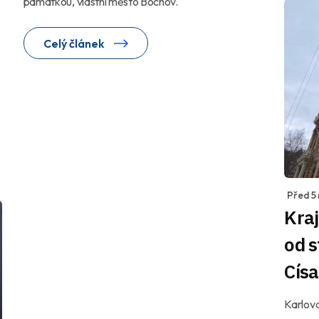
památkou, vlastní město Bochov.
Celý článek
Před 5
Kraj
od s
Císa
Karlova