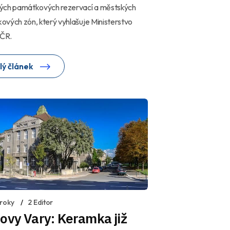
ých památkových rezervací a městských
vých zón, který vyhlašuje Ministerstvo
 ČR.
lý článek
 roky
2 Editor
ovy Vary: Keramka již