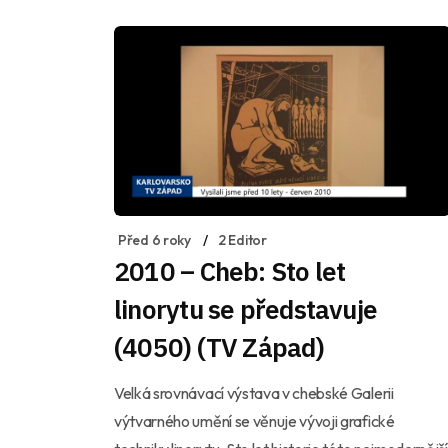
Před 6 roky
2 Editor
2010 – Cheb: Sto let
linorytu se představuje
(4050) (TV Západ)
Velká srovnávací výstava v chebské Galerii
výtvarného umění se věnuje vývoji grafické