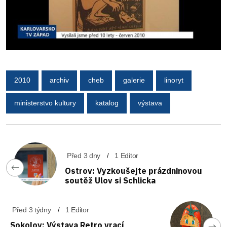
2010
archiv
cheb
galerie
linoryt
ministerstvo kultury
katalog
výstava
Před 3 dny
1 Editor
Ostrov: Vyzkoušejte prázdninovou
soutěž Ulov si Schlicka
Před 3 týdny
1 Editor
Sokolov: Výstava Retro vrací