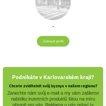
-
Zobrazit profil
Podnikáte v Karlovarském kraji?
Chcete zviditelnit svůj byznys v našem regionu?
Zanechte nám svůj e-mail a my vám zašleme
nabídku inzertních produktů šitou na míru
přesně pro vás. Reklama u nás osloví ty