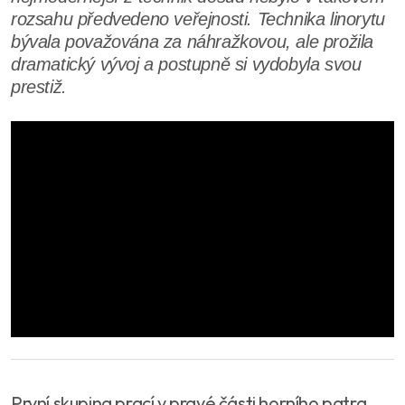
rozsahu předvedeno veřejnosti. Technika linorytu
bývala považována za náhražkovou, ale prožila
dramatický vývoj a postupně si vydobyla svou
prestiž.
První skupina prací v pravé části horního patra