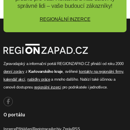
správné lidi – vaše budoucí zákazníky!
REGIONÁLNÍ INZERCE
Zpravodajský a informační portál REGIONZAPAD.CZ přináší od roku 2000
denní zprávy
z
Karlovarského kraje
, ověřené
kontakty na regionální firmy
,
kalendář akcí
,
nabídky práce
a mnoho dalšího. Nabízí také účinnou a
cenově dostupnou
regionální inzerci
pro podnikatele i jednotlivce.
O portálu
Inzerce
Přihlášení
Registrace
Archiv Zpráv
RSS