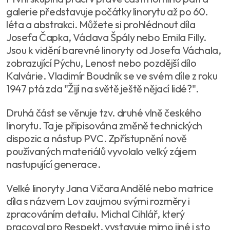
galerie představuje počátky linorytu až po 60.
léta a abstrakci. Můžete si prohlédnout díla
Josefa Čapka, Václava Špály nebo Emila Filly.
Jsou k vidění barevné linoryty od Josefa Váchala,
zobrazující Pýchu, Lenost nebo pozdější dílo
Kalvárie. Vladimír Boudník se ve svém díle z roku
1947 ptá zda "Žijí na světě ještě nějací lidé?".
Druhá část se věnuje tzv. druhé vlně českého
linorytu. Ta je připisována změně technických
dispozic a nástup PVC. Zpřístupnění nově
používaných materiálů vyvolalo velký zájem
nastupující generace.
Velké linoryty Jana Vičara Andělé nebo matrice
díla s názvem Lov zaujmou svými rozměry i
zpracováním detailu. Michal Cihlář, který
pracoval pro Respekt, vystavuje mimo jiné i sto