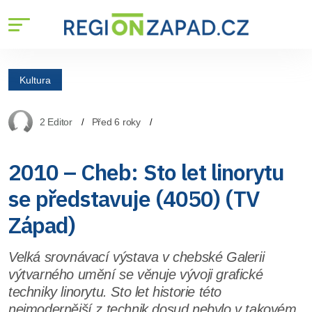
Kultura
2 Editor
Před 6 roky
2010 – Cheb: Sto let linorytu
se představuje (4050) (TV
Západ)
Velká srovnávací výstava v chebské Galerii
výtvarného umění se věnuje vývoji grafické
techniky linorytu. Sto let historie této
nejmodernější z technik dosud nebylo v takovém