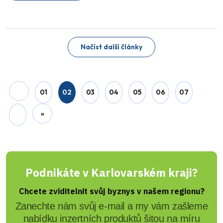
Načíst další články
01
02
03
04
05
06
07
»
Podnikáte v Karlovarském kraji?
Chcete zviditelnit svůj byznys v našem regionu?
Zanechte nám svůj e-mail a my vám zašleme
nabídku inzertních produktů šitou na míru