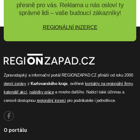
přesně pro vás. Reklama u nás osloví ty
správné lidi – vaše budoucí zákazníky!
REGIONÁLNÍ INZERCE
Zpravodajský a informační portál REGIONZAPAD.CZ přináší od roku 2000
denní zprávy
z
Karlovarského kraje
, ověřené
kontakty na regionální firmy
,
kalendář akcí
,
nabídky práce
a mnoho dalšího. Nabízí také účinnou a
cenově dostupnou
regionální inzerci
pro podnikatele i jednotlivce.
O portálu