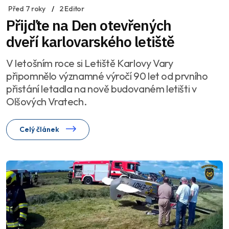
Před 7 roky
2 Editor
Přijďte na Den otevřených
dveří karlovarského letiště
V letošním roce si Letiště Karlovy Vary
připomnělo významné výročí 90 let od prvního
přistání letadla na nově budovaném letišti v
Olšových Vratech.
Celý článek