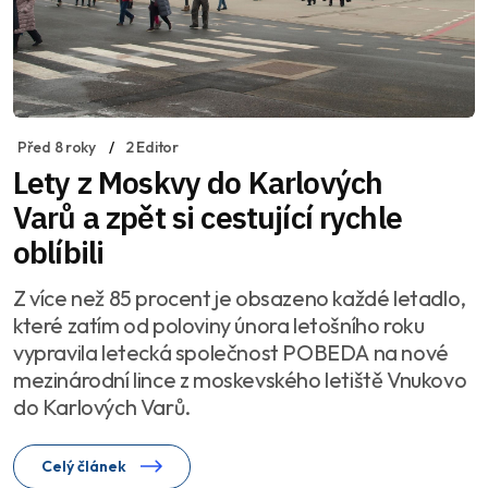
Před 8 roky
2 Editor
Lety z Moskvy do Karlových
Varů a zpět si cestující rychle
oblíbili
Z více než 85 procent je obsazeno každé letadlo,
které zatím od poloviny února letošního roku
vypravila letecká společnost POBEDA na nové
mezinárodní lince z moskevského letiště Vnukovo
do Karlových Varů.
Celý článek