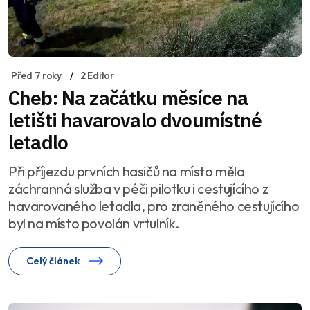
Před 7 roky
2 Editor
Cheb: Na začátku měsíce na
letišti havarovalo dvoumístné
letadlo
Při příjezdu prvních hasičů na místo měla
záchranná služba v péči pilotku i cestujícího z
havarovaného letadla, pro zraněného cestujícího
byl na místo povolán vrtulník.
Celý článek