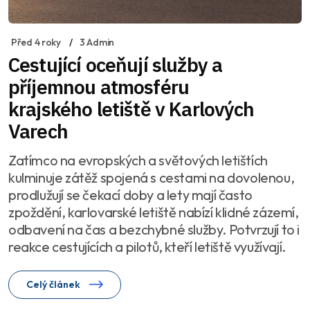
Před 4 roky
3 Admin
Cestující oceňují služby a
příjemnou atmosféru
krajského letiště v Karlových
Varech
Zatímco na evropských a světových letištích
kulminuje zátěž spojená s cestami na dovolenou,
prodlužují se čekací doby a lety mají často
zpoždění, karlovarské letiště nabízí klidné zázemí,
odbavení na čas a bezchybné služby. Potvrzují to i
reakce cestujících a pilotů, kteří letiště využívají.
Celý článek