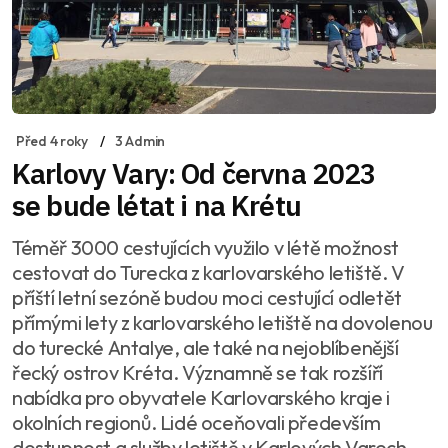
Před 4 roky
3 Admin
Karlovy Vary: Od června 2023
se bude létat i na Krétu
Téměř 3000 cestujících využilo v létě možnost
cestovat do Turecka z karlovarského letiště. V
příští letní sezóně budou moci cestující odletět
přímými lety z karlovarského letiště na dovolenou
do turecké Antalye, ale také na nejoblíbenější
řecký ostrov Kréta. Významně se tak rozšíří
nabídka pro obyvatele Karlovarského kraje i
okolních regionů. Lidé oceňovali především
dostupnost a služby letiště v Karlových Varech.