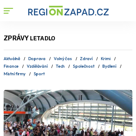
ZPRÁVY
LETADLO
Aktuálně
Doprava
Volný čas
Zdraví
Krimi
Finance
Vzdělávání
Tech
Společnost
Bydlení
Místní firmy
Sport