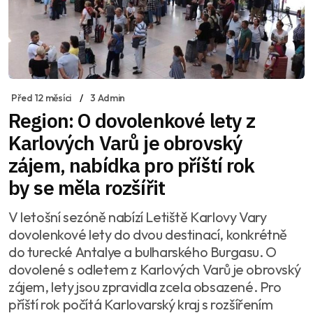
Před 12 měsíci
3 Admin
Region: O dovolenkové lety z
Karlových Varů je obrovský
zájem, nabídka pro příští rok
by se měla rozšířit
V letošní sezóně nabízí Letiště Karlovy Vary
dovolenkové lety do dvou destinací, konkrétně
do turecké Antalye a bulharského Burgasu. O
dovolené s odletem z Karlových Varů je obrovský
zájem, lety jsou zpravidla zcela obsazené. Pro
příští rok počítá Karlovarský kraj s rozšířením