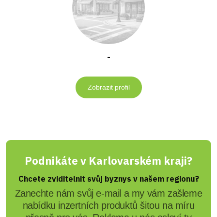
-
Zobrazit profil
Podnikáte v Karlovarském kraji?
Chcete zviditelnit svůj byznys v našem regionu?
Zanechte nám svůj e-mail a my vám zašleme
nabídku inzertních produktů šitou na míru