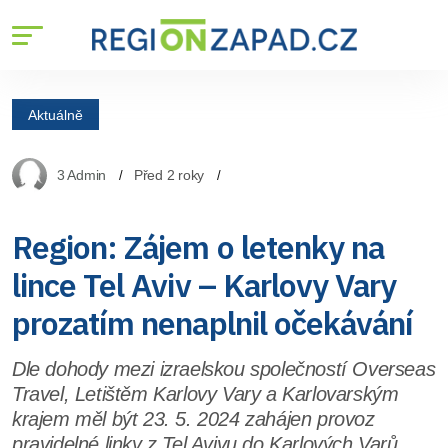
Aktuálně
3 Admin
Před 2 roky
Region: Zájem o letenky na
lince Tel Aviv – Karlovy Vary
prozatím nenaplnil očekávání
Dle dohody mezi izraelskou společností Overseas
Travel, Letištěm Karlovy Vary a Karlovarským
krajem měl být 23. 5. 2024 zahájen provoz
pravidelné linky z Tel Avivu do Karlových Varů.