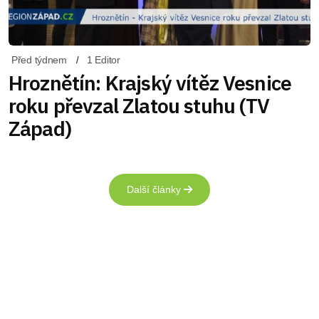
Před týdnem
1 Editor
Hroznětín: Krajský vítěz Vesnice
roku převzal Zlatou stuhu (TV
Západ)
Další články