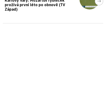
Karlovy Vary: Mozartův rybníček
prožívá první léto po obnově (TV
Západ)