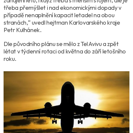
zahájení letů, i když třeba s menším stojem, ale je
třeba přemýšlet i nad ekonomickými dopady v
případě nenaplnění kapacit letadel na obou
stranách,“ uvedl hejtman Karlovarského kraje
Petr Kulhánek.
Dle původního plánu se mělo z Tel Avivu a zpět
létat v týdenní rotaci od května do září letošního
roku.