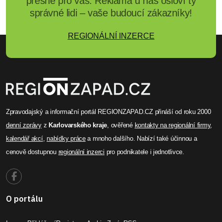
přesně pro vás. Reklama u nás osloví ty
správné lidi – vaše budoucí zákazníky!
REGIONÁLNÍ INZERCE
Zpravodajský a informační portál REGIONZAPAD.CZ přináší od roku 2000
denní zprávy
z
Karlovarského kraje
, ověřené
kontakty na regionální firmy
,
kalendář akcí
,
nabídky práce
a mnoho dalšího. Nabízí také účinnou a
cenově dostupnou
regionální inzerci
pro podnikatele i jednotlivce.
O portálu