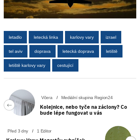
letadlo
letecká linka
karlovy vary
izrael
tel aviv
doprava
letecká doprava
letiště
letiště karlovy vary
cestující
Včera
Mediální skupina Region24
Kolejnice, nebo tyče na záclony? Co
bude lépe fungovat u vás
Před 3 dny
1 Editor