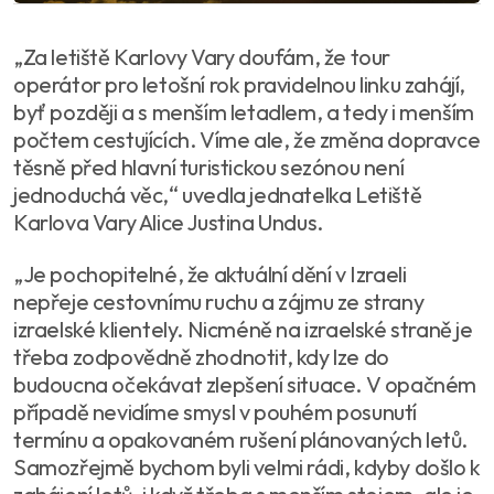
„Za letiště Karlovy Vary doufám, že tour
operátor pro letošní rok pravidelnou linku zahájí,
byť později a s menším letadlem, a tedy i menším
počtem cestujících. Víme ale, že změna dopravce
těsně před hlavní turistickou sezónou není
jednoduchá věc,“ uvedla jednatelka Letiště
Karlova Vary Alice Justina Undus.
„Je pochopitelné, že aktuální dění v Izraeli
nepřeje cestovnímu ruchu a zájmu ze strany
izraelské klientely. Nicméně na izraelské straně je
třeba zodpovědně zhodnotit, kdy lze do
budoucna očekávat zlepšení situace. V opačném
případě nevidíme smysl v pouhém posunutí
termínu a opakovaném rušení plánovaných letů.
Samozřejmě bychom byli velmi rádi, kdyby došlo k