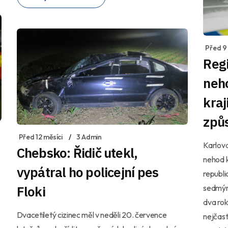
Před 9 
Reg
neh
kraj
způ
Před 12 měsíci
3 Admin
Karlova
Chebsko: Řidič utekl,
nehod 
vypátral ho policejní pes
republi
Floki
sedmým 
dva rok
Dvacetiletý cizinec měl v neděli 20. července
nejčast