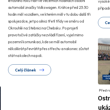
letošního roku řídit ve večerních hodinách osobní
vysoké 
automobil značky Volkswagen. Krátce před 23:30
připadá
hodin měl vozidlem, ve kterém měl v tu dobu další tři
spolujezdce, jet po silnici třetí třídy ve směru od
Ce
Okrouhlé na Stebnici na Chebsku. Po projetí
pravotočivé zatáčky nezvládl řízení, vyjel mimo
pozemní komunikaci, kde se měl automobil
několikrát převrátit přes střechu a nakonec zůstat
stát na kolech na poli.
Celý článek
Před r
Ostr
ukáz