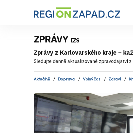
ZPRÁVY
IZS
Zprávy z Karlovarského kraje – ka
Sledujte denně aktualizované zpravodajství z 
Aktuálně
Doprava
Volný čas
Zdraví
Kr