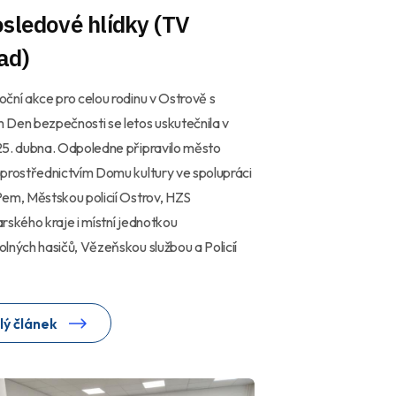
sledové hlídky (TV
ad)
ční akce pro celou rodinu v Ostrově s
Den bezpečnosti se letos uskutečnila v
5. dubna. Odpoledne připravilo město
prostřednictvím Domu kultury ve spolupráci
em, Městskou policií Ostrov, HZS
rského kraje i místní jednotkou
lných hasičů, Vězeňskou službou a Policií
lý článek