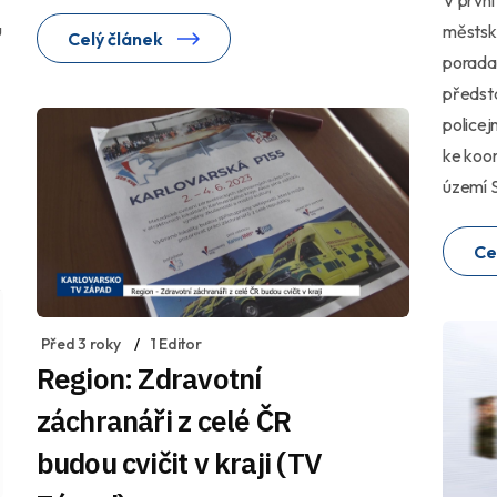
u
městsk
Celý článek
porada.
předsta
policejn
ke koor
území 
Ce
Před 3 roky
1 Editor
Region: Zdravotní
záchranáři z celé ČR
budou cvičit v kraji (TV