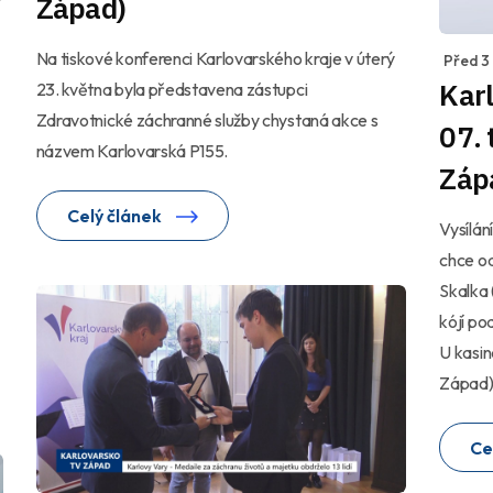
Západ)
Na tiskové konferenci Karlovarského kraje v úterý
Před 3
Karl
23. května byla představena zástupci
Zdravotnické záchranné služby chystaná akce s
07.
názvem Karlovarská P155.
Záp
Celý článek
Vysílán
chce o
Skalka 
kójí p
U kasin
Západ
Ce