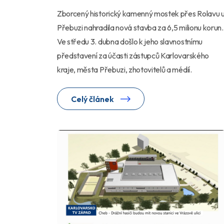
Zborcený historický kamenný mostek přes Rolavu 
Přebuzi nahradila nová stavba za 6,5 milionu korun.
Ve středu 3. dubna došlo k jeho slavnostnímu
představení za účasti zástupců Karlovarského
kraje, města Přebuzi, zhotovitelů a médií.
Celý článek