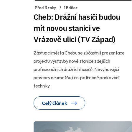
Před 3 roky
1 Editor
Cheb: Drážní hasiči budou
mít novou stanici ve
Vrázově ulici (TV Západ)
Zástupci města Chebu se zúčastnili prezentace
projektu výstavby nové stanice zdejších
profesionálních drážních hasičů. Nevyhovující
prostory neumožňují ani potřebné parkování
techniky.
Celý článek