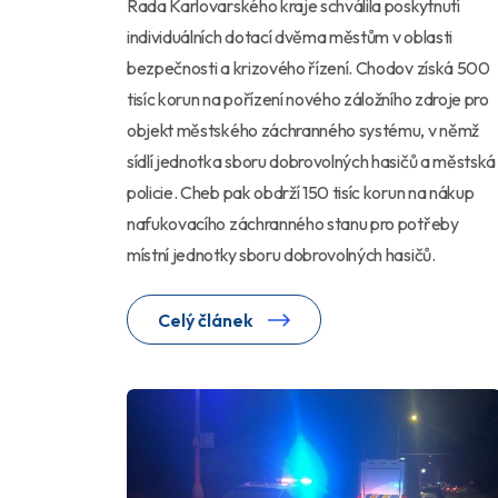
Rada Karlovarského kraje schválila poskytnutí
individuálních dotací dvěma městům v oblasti
bezpečnosti a krizového řízení. Chodov získá 500
tisíc korun na pořízení nového záložního zdroje pro
objekt městského záchranného systému, v němž
sídlí jednotka sboru dobrovolných hasičů a městská
policie. Cheb pak obdrží 150 tisíc korun na nákup
nafukovacího záchranného stanu pro potřeby
místní jednotky sboru dobrovolných hasičů.
Celý článek