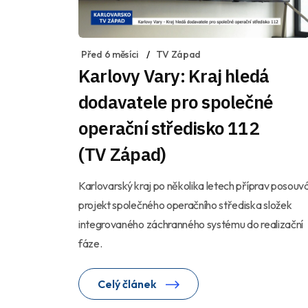
Před 6 měsíci
TV Západ
Karlovy Vary: Kraj hledá
dodavatele pro společné
operační středisko 112
(TV Západ)
Karlovarský kraj po několika letech příprav posouv
projekt společného operačního střediska složek
integrovaného záchranného systému do realizační
fáze.
Celý článek