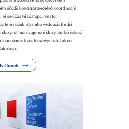
ém úřadě konala pravidelná Koordinační
 Té se účastní zástupci města,
vitelé složek IZS nebo vedoucí střední
í školy i střední vojenské školy. Setkání slouží
dinaci činnosti zastoupených složek na
Sokolova.
lý článek