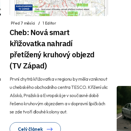
Před 7 měsíci
1 Editor
Cheb: Nová smart
křižovatka nahradí
přetížený kruhový objezd
(TV Západ)
á
První chytrá křižovatka v regionu by měla vzniknout
u chebského obchodního centra TESCO. Křížení ulic
Ašská, Pražská a Evropská je v současné době
řešeno kruhovým objezdem a v dopravní špičkách
se zde tvoří dlouhé kolony aut.
Celý článek