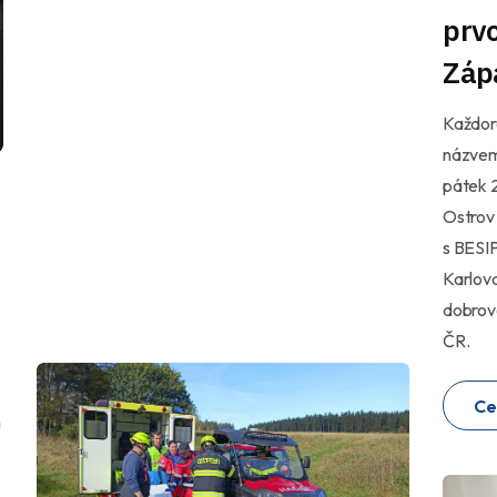
prvo
Záp
Každoro
názvem 
pátek 2
Ostrov 
s BESIP
Karlova
dobrovo
ČR.
Ce
m