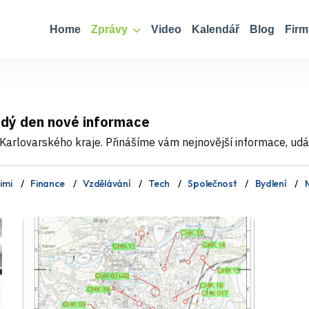
Home
Zprávy
Video
Kalendář
Blog
Firm
ždý den nové informace
Karlovarského kraje. Přinášíme vám nejnovější informace, událo
imi
Finance
Vzdělávání
Tech
Společnost
Bydlení
M