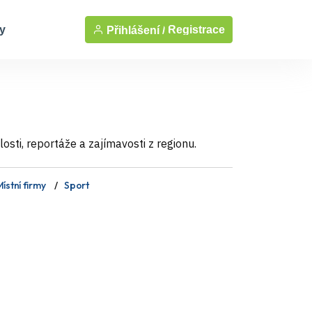
y
Registrace
Přihlášení /
sti, reportáže a zajímavosti z regionu.
ístní firmy
Sport