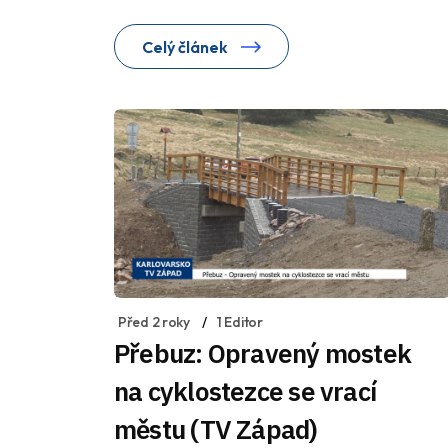
Celý článek
Před 2 roky
1 Editor
Přebuz: Opravený mostek
na cyklostezce se vrací
městu (TV Západ)