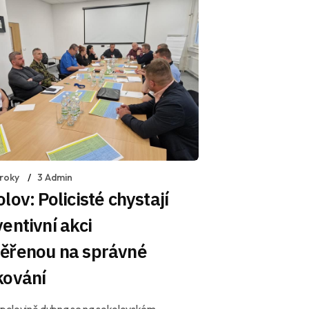
 roky
3 Admin
lov: Policisté chystají
entivní akci
ěřenou na správné
kování
 polovině dubna se na sokolovském