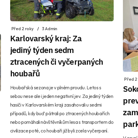
Před 2 roky
3 Admin
Karlovarský kraj: Za
jediný týden sedm
ztracených či vyčerpaných
houbařů
Před 2
Soko
Houbařská sezona je v plném proudu. Letos s
sebou nese ale i jeden negativní jev. Za jediný týden
prev
hasiči v Karlovarském kraji zasahovali u sedmi
zam
případů, kdy buď pátrali po ztracených houbařích
par
nebo pomáhali návštěvníkům lesa s transportem do
civilizace poté, co houbaři již byli zcela vyčerpaní.
V první