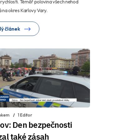
rychlosti. Téměř polovina všech nehod
 na okres Karlovy Vary.
lý článek
okem
1 Editor
ov: Den bezpečnosti
al také zásah