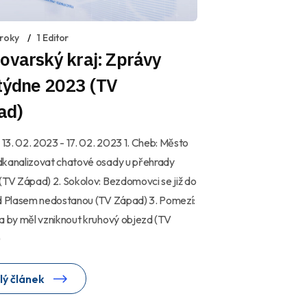
 roky
1 Editor
ovarský kraj: Zprávy
 týdne 2023 (TV
ad)
í 13. 02. 2023 - 17. 02. 2023 1. Cheb: Město
dkanalizovat chatové osady u přehrady
(TV Západ) 2. Sokolov: Bezdomovci se již do
od Plasem nedostanou (TV Západ) 3. Pomezí:
a by měl vzniknout kruhový objezd (TV
)
lý článek