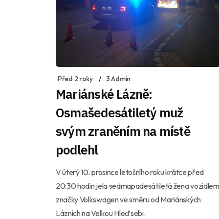
Před 2 roky
3 Admin
Mariánské Lázně:
Osmašedesátiletý muž
svým zraněním na místě
podlehl
V úterý 10. prosince letošního roku krátce před
20:30 hodin jela sedmapadesátiletá žena vozidle
značky Volkswagen ve směru od Mariánských
Lázních na Velkou Hleďsebi.