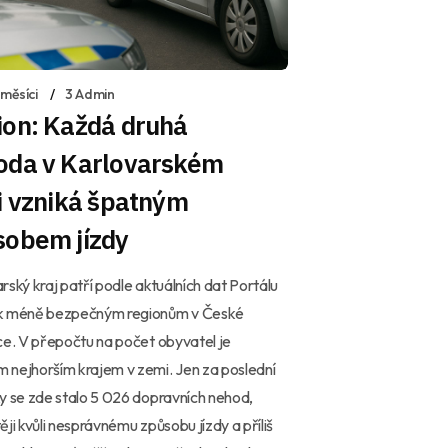
měsíci
3 Admin
ion: Každá druhá
oda v Karlovarském
i vzniká špatným
sobem jízdy
rský kraj patří podle aktuálních dat Portálu
k méně bezpečným regionům v České
ce. V přepočtu na počet obyvatel je
nejhorším krajem v zemi. Jen za poslední
y se zde stalo 5 026 dopravních nehod,
ěji kvůli nesprávnému způsobu jízdy a příliš