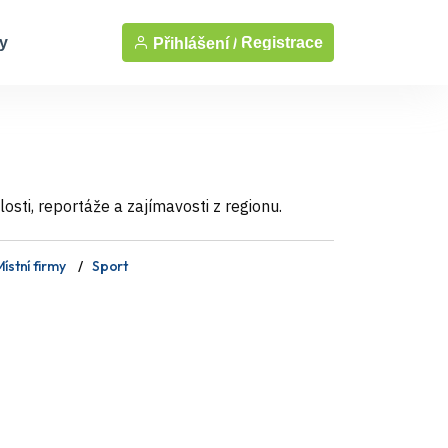
y
Registrace
Přihlášení /
sti, reportáže a zajímavosti z regionu.
ístní firmy
Sport