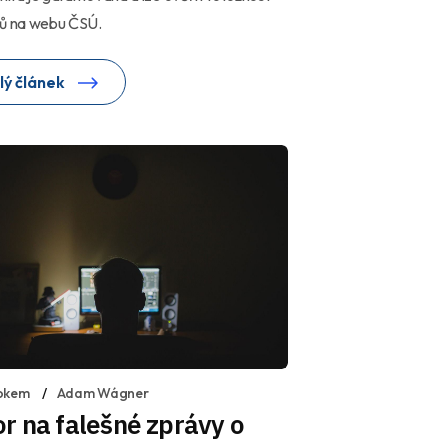
lů na webu ČSÚ.
lý článek
okem
Adam Wágner
r na falešné zprávy o