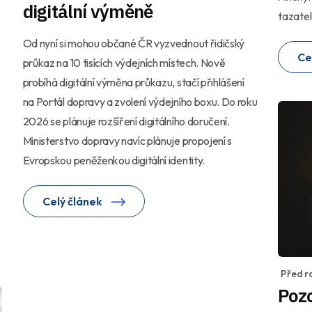
digitální výměně
tazate
Od nyní si mohou občané ČR vyzvednout řidičský
Ce
průkaz na 10 tisících výdejních místech. Nově
probíhá digitální výměna průkazu, stačí přihlášení
na Portál dopravy a zvolení výdejního boxu. Do roku
2026 se plánuje rozšíření digitálního doručení.
Ministerstvo dopravy navíc plánuje propojení s
Evropskou peněženkou digitální identity.
Celý článek
Před r
Pozo