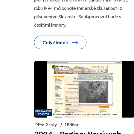
roku 1994, má bohaté trenérské zkušenosti i z
působení ve Slovinsku. Spolupracovat bude s
českými trenéry.
Celý článek
Před 2 roky
1 Editor