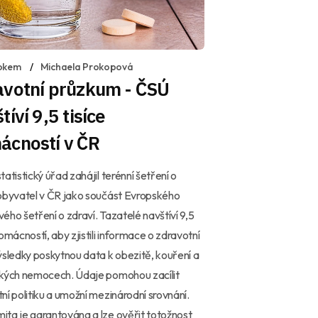
okem
Michaela Prokopová
avotní průzkum - ČSÚ
tíví 9,5 tisíce
ácností v ČR
tatistický úřad zahájil terénní šetření o
obyvatel v ČR jako součást Evropského
ého šetření o zdraví. Tazatelé navštíví 9,5
domácností, aby zjistili informace o zdravotní
ýsledky poskytnou data k obezitě, kouření a
ckých nemocech. Údaje pomohou zacílit
ní politiku a umožní mezinárodní srovnání.
ta je garantována a lze ověřit totožnost