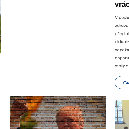
vrác
V posle
zdravot
přeplat
aktuali
nepožad
doporuč
maily a
Ce