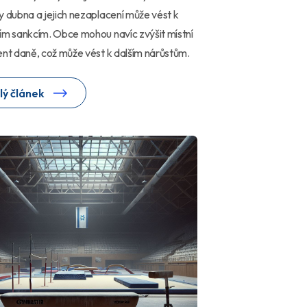
y dubna a jejich nezaplacení může vést k
ím sankcím. Obce mohou navíc zvýšit místní
ent daně, což může vést k dalším nárůstům.
lý článek