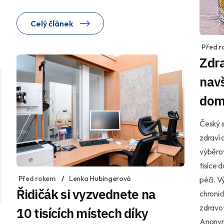
Celý článek
Před r
Zdr
navš
dom
Český s
zdraví 
výběrov
tisíce 
Před rokem
Lenka Hubingerová
péči. V
Řidičák si vyzvednete na
chroni
zdravot
10 tisících místech díky
Anonymi