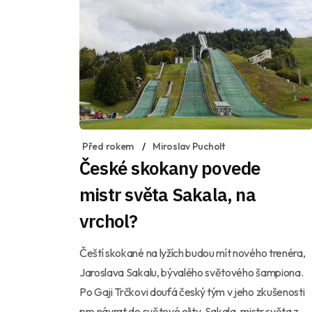
Před rokem
Miroslav Pucholt
České skokany povede
mistr světa Sakala, na
vrchol?
Čeští skokané na lyžích budou mít nového trenéra,
Jaroslava Sakalu, bývalého světového šampiona.
Po Gaji Trčkovi doufá český tým v jeho zkušenosti
pro návrat do světové elity. Sakala, mistr světa z