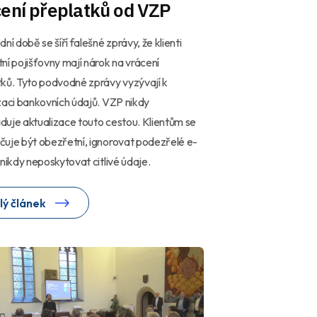
ení přeplatků od VZP
dní době se šíří falešné zprávy, že klienti
ní pojišťovny mají nárok na vrácení
ků. Tyto podvodné zprávy vyzývají k
zaci bankovních údajů. VZP nikdy
uje aktualizace touto cestou. Klientům se
uje být obezřetní, ignorovat podezřelé e-
 nikdy neposkytovat citlivé údaje.
lý článek