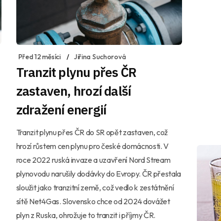
Před 12 měsíci
Jiřina Suchorová
Tranzit plynu přes ČR
zastaven, hrozí další
zdražení energií
Tranzit plynu přes ČR do SR opět zastaven, což
hrozí růstem cen plynu pro české domácnosti. V
roce 2022 ruská invaze a uzavření Nord Stream
plynovodu narušily dodávky do Evropy. ČR přestala
sloužit jako tranzitní země, což vedlo k zestátnění
sítě Net4Gas. Slovensko chce od 2024 dovážet
plyn z Ruska, ohrožuje to tranzit i příjmy ČR.