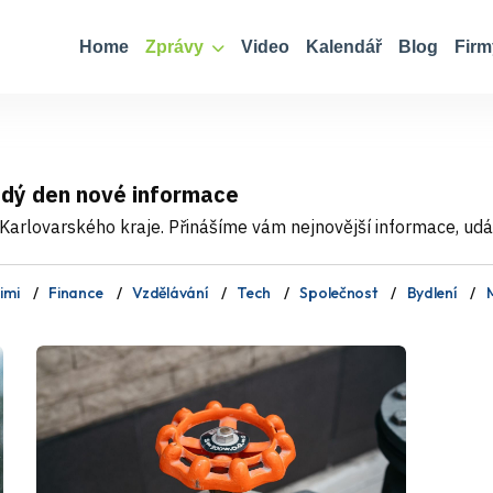
Home
Zprávy
Video
Kalendář
Blog
Firm
ždý den nové informace
Karlovarského kraje. Přinášíme vám nejnovější informace, událo
imi
Finance
Vzdělávání
Tech
Společnost
Bydlení
M