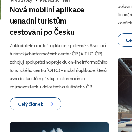
Před 2 roky
Rebeka Schmidt
polovin
Nová mobilní aplikace
finančn
usnadní turistům
koefici
cestování po Česku
Ce
Zakladatelé a autoři aplikace, společně s Asociací
turistických informačních center ČR (A.T.I.C. ČR),
zahajují spolupráci na projektu on-line informačního
turistického centra (OITC) – mobilní aplikace, která
usnadní turistům přístup k informacím o
zajímavostech, událostech a službách v ČR.
Celý článek