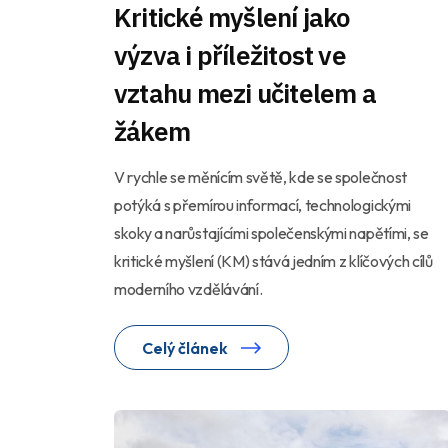
Kritické myšlení jako
výzva i příležitost ve
vztahu mezi učitelem a
žákem
V rychle se měnícím světě, kde se společnost
potýká s přemírou informací, technologickými
skoky a narůstajícími společenskými napětími, se
kritické myšlení (KM) stává jedním z klíčových cílů
moderního vzdělávání.
Celý článek