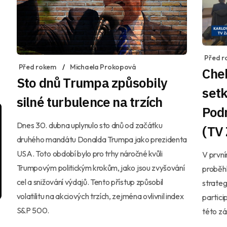
Před r
Před rokem
Michaela Prokopová
Cheb
Sto dnů Trumpa způsobily
setk
silné turbulence na trzích
Pod
Dnes 30. dubna uplynulo sto dnů od začátku
(TV
druhého mandátu Donalda Trumpa jako prezidenta
USA. Toto období bylo pro trhy náročné kvůli
V první
Trumpovým politickým krokům, jako jsou zvyšování
proběhl
cel a snižování výdajů. Tento přístup způsobil
strate
volatilitu na akciových trzích, zejména ovlivnil index
partici
S&P 500.
této zá