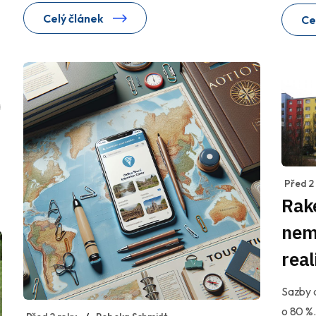
Celý článek
Ce
a
Před 2
Rak
nemo
real
Sazby d
o 80 %.