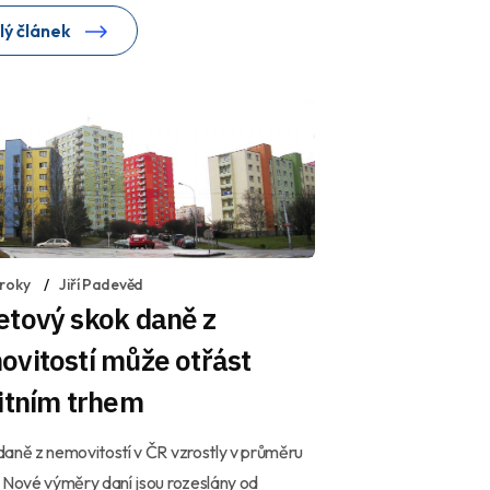
lý článek
 roky
Jiří Padevěd
etový skok daně z
vitostí může otřást
itním trhem
aně z nemovitostí v ČR vzrostly v průměru
 Nové výměry daní jsou rozeslány od