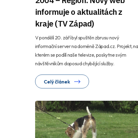
2004 – Region: Nový web
informuje o aktualitách z
kraje (TV Západ)
V pondělí 20. září byl spuštěn zbrusu nový
informační server na doméně Západ.cz. Projekt, n
kterém se podílí naše televize, poskytne svým
návštěvníkům doposud chybějící služby.
Celý článek