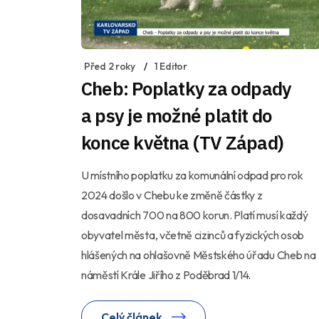
Před 2 roky
1 Editor
Cheb: Poplatky za odpady
a psy je možné platit do
konce května (TV Západ)
U místního poplatku za komunální odpad pro rok
2024 došlo v Chebu ke změně částky z
dosavadních 700 na 800 korun. Platí musí každý
obyvatel města, včetně cizinců a fyzických osob
hlášených na ohlašovně Městského úřadu Cheb na
náměstí Krále Jiřího z Poděbrad 1/14.
Celý článek