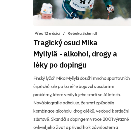
Před 12 měsíci
Rebeka Schmidt
Tragický osud Mika
Myllylä - alkohol, drogy a
léky po dopingu
Finský lyžař Mika Myllylä dosáhl mnoha sportovních
úspěchů, ale po kariéře bojoval s osobními
problémy, které vedly k jeho smrti ve 41 letech.
Nová biografie odhaluje, že smrt způsobila
kombinace alkoholu, drog a léků, vedoucí k srdeční
zástavě. Skandál s dopingem v roce 2001 výrazně
ovlivnil jeho život a přivedl ho k závislostem a