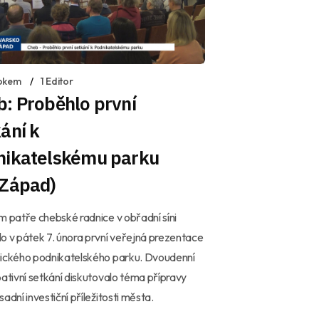
okem
1 Editor
: Proběhlo první
ání k
nikatelskému parku
 Západ)
m patře chebské radnice v obřadní síni
o v pátek 7. února první veřejná prezentace
gického podnikatelského parku. Dvoudenní
pativní setkání diskutovalo téma přípravy
sadní investiční příležitosti města.