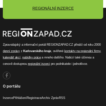
REGIONÁLNÍ INZERCE
Zpravodajský a informační portál REGIONZAPAD.CZ přináší od roku 2000
denní zprávy
z
Karlovarského kraje
, ověřené
kontakty na regionální firmy
,
kalendář akcí
,
nabídky práce
a mnoho dalšího. Nabízí také účinnou a
cenově dostupnou
regionální inzerci
pro podnikatele i jednotlivce.
O portálu
Inzerce
Přihlášení
Registrace
Archiv Zpráv
RSS