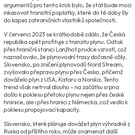
argumentů pro tento krok bylo, že stát bude moci
inkasovat tranzitní poplatky, které do té doby šly
do kapes zahraničních vlastníků společnosti.
V červenci 2023 se krátkodobě zdálo, že Česká
republika opět profituje z tranzitu plynu. Odtok
přes hraniční stanici Lanžhot prudce vzrostl, což
naznačovalo, že plynovodní trasy dočasně ožily.
Slovensko, po zničení plynovodů Nord Stream,
zvyšovalo přepravu plynu přes Česko, přičemž
dováželo plyn z USA, Kataru a Norska. Tento
trend však netrval dlouho – na začátku srpna
došlo k poklesu přetoku plynu nejen přes české
hranice, ale i přes hranici z Německa, což vedlo k
poklesu propojovací kapacity.
Slovensko, které plánuje dovážet plyn výhradně z
Ruska od příštího roku, může znamenat další