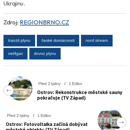
Ukrajinu.
Zdroj:
REGIONBRNO.CZ
tranzit plynu
české domácnosti
nord stream
net4gas
dovoz plynu
Před 2 týdny
1 Editor
Ostrov: Rekonstrukce městské sauny
pokračuje (TV Západ)
Před 2 týdny
1 Editor
Ostrov: Fotovoltaika začíná dobývat
městské objekty (TV Západ)