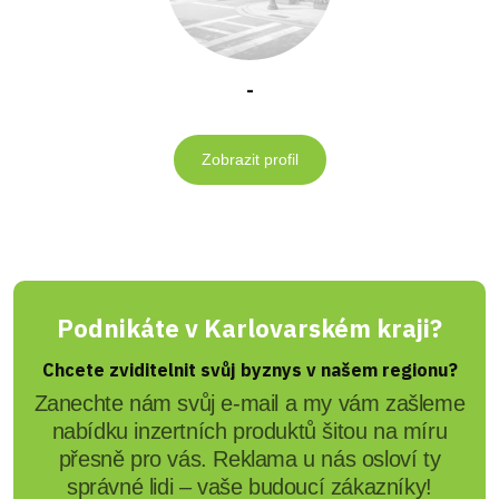
-
Zobrazit profil
Podnikáte v Karlovarském kraji?
Chcete zviditelnit svůj byznys v našem regionu?
Zanechte nám svůj e-mail a my vám zašleme
nabídku inzertních produktů šitou na míru
přesně pro vás. Reklama u nás osloví ty
správné lidi – vaše budoucí zákazníky!