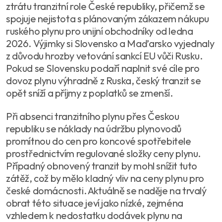
ztrátu tranzitní role České republiky, přičemž se
spojuje nejistota s plánovaným zákazem nákupu
ruského plynu pro unijní obchodníky od ledna
2026. Výjimky si Slovensko a Maďarsko vyjednaly
z důvodu hrozby vetování sankcí EU vůči Rusku.
Pokud se Slovensku podaří naplnit své cíle pro
dovoz plynu výhradně z Ruska, český tranzit se
opět sníží a příjmy z poplatků se zmenší.
Při absenci tranzitního plynu přes Českou
republiku se náklady na údržbu plynovodů
promítnou do cen pro koncové spotřebitele
prostřednictvím regulované složky ceny plynu.
Případný obnovený tranzit by mohl snížit tuto
zátěž, což by mělo kladný vliv na ceny plynu pro
české domácnosti. Aktuálně se naděje na trvalý
obrat této situace jeví jako nízké, zejména
vzhledem k nedostatku dodávek plynu na