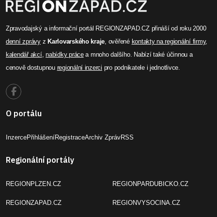
Zpravodajský a informační portál REGIONZAPAD.CZ přináší od roku 2000
denní zprávy
z
Karlovarského kraje
, ověřené
kontakty na regionální firmy
,
kalendář akcí
,
nabídky práce
a mnoho dalšího. Nabízí také účinnou a
cenově dostupnou
regionální inzerci
pro podnikatele i jednotlivce.
O portálu
Inzerce
Přihlášení
Registrace
Archiv Zpráv
RSS
Regionální portály
REGIONPLZEN.CZ
REGIONPARDUBICKO.CZ
REGIONZAPAD.CZ
REGIONVYSOCINA.CZ