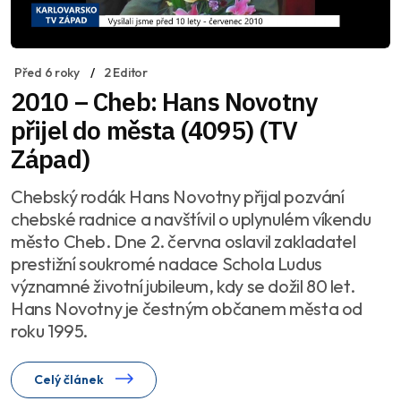
Před 6 roky
2 Editor
2010 – Cheb: Hans Novotny
přijel do města (4095) (TV
Západ)
Chebský rodák Hans Novotny přijal pozvání
chebské radnice a navštívil o uplynulém víkendu
město Cheb. Dne 2. června oslavil zakladatel
prestižní soukromé nadace Schola Ludus
významné životní jubileum, kdy se dožil 80 let.
Hans Novotny je čestným občanem města od
roku 1995.
Celý článek