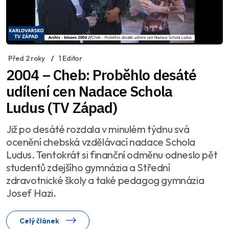
Před 2 roky
1 Editor
2004 – Cheb: Proběhlo desáté
udílení cen Nadace Schola
Ludus (TV Západ)
Již po desáté rozdala v minulém týdnu svá
ocenění chebská vzdělávací nadace Schola
Ludus. Tentokrát si finanční odměnu odneslo pět
studentů zdejšího gymnázia a Střední
zdravotnické školy a také pedagog gymnázia
Josef Hazi.
Celý článek