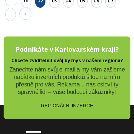
01
02
03
04
05
06
07
»
Podnikáte v Karlovarském kraji?
Chcete zviditelnit svůj byznys v našem regionu?
Zanechte nám svůj e-mail a my vám zašleme
nabídku inzertních produktů šitou na míru
přesně pro vás. Reklama u nás osloví ty
správné lidi – vaše budoucí zákazníky!
REGIONÁLNÍ INZERCE