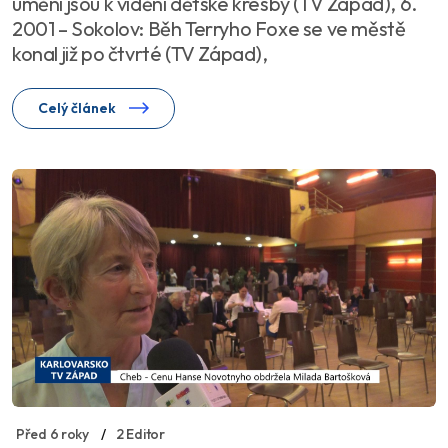
umění jsou k vidění dětské kresby (TV Západ), 6.
2001 – Sokolov: Běh Terryho Foxe se ve městě
konal již po čtvrté (TV Západ),
Celý článek
Před 6 roky
2 Editor