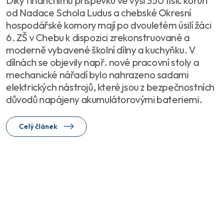
Díky finančnímu příspěvku ve výši 350 tisíc korun
od Nadace Schola Ludus a chebské Okresní
hospodářské komory mají po dvouletém úsilí žáci
6. ZŠ v Chebu k dispozici zrekonstruované a
moderně vybavené školní dílny a kuchyňku. V
dílnách se objevily např. nové pracovní stoly a
mechanické nářadí bylo nahrazeno sadami
elektrických nástrojů, které jsou z bezpečnostních
důvodů napájeny akumulátorovými bateriemi.
Celý článek