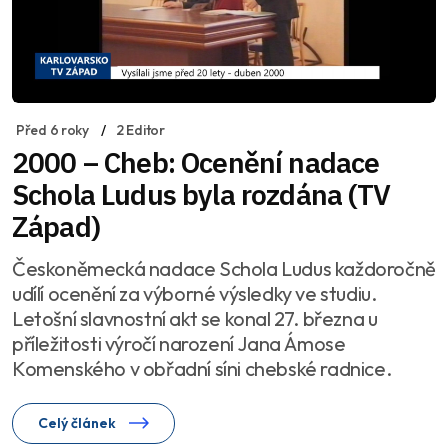
Před 6 roky
2 Editor
2000 – Cheb: Ocenění nadace
Schola Ludus byla rozdána (TV
Západ)
Českoněmecká nadace Schola Ludus každoročně
udílí ocenění za výborné výsledky ve studiu.
Letošní slavnostní akt se konal 27. března u
příležitosti výročí narození Jana Ámose
Komenského v obřadní síni chebské radnice.
Celý článek