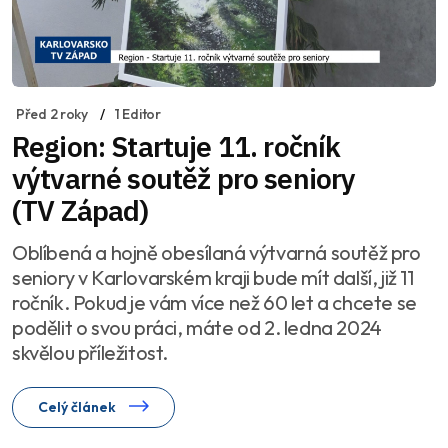
Před 2 roky
1 Editor
Region: Startuje 11. ročník
výtvarné soutěž pro seniory
(TV Západ)
Oblíbená a hojně obesílaná výtvarná soutěž pro
seniory v Karlovarském kraji bude mít další, již 11
ročník. Pokud je vám více než 60 let a chcete se
podělit o svou práci, máte od 2. ledna 2024
skvělou příležitost.
Celý článek