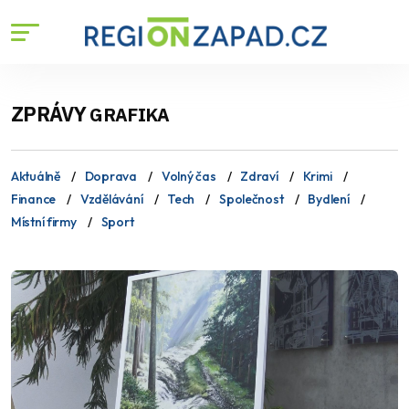
ZPRÁVY
GRAFIKA
Aktuálně
Doprava
Volný čas
Zdraví
Krimi
Finance
Vzdělávání
Tech
Společnost
Bydlení
Místní firmy
Sport