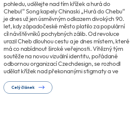
pohledu, udělejte nad tím křížek a hurá do
Chebu!“ Song kapely Chinaski „Hurá do Chebu“
je dnes už jen úsměvným odkazem divokých 90.
let, kdy západočeské město platilo za populární
cíl návštěvníků pochybných zálib. Od revoluce
urazil Cheb dlouhou cestu a je dnes místem, které
má co nabídnout široké veřejnosti. Vítězný tým
soutěže na novou vizuální identitu, pořádané
odbornou organizací Czechdesign, se rozhodl
udělat křížek nad překonanými stigmaty a ve
Celý článek