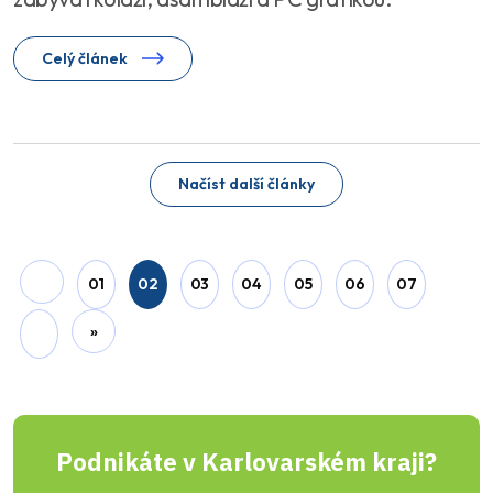
Celý článek
Načíst další články
01
02
03
04
05
06
07
»
Podnikáte v Karlovarském kraji?