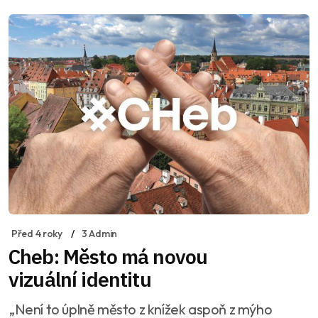
Před 4 roky
3 Admin
Cheb: Město má novou
vizuální identitu
„Není to úplně město z knížek aspoň z mýho