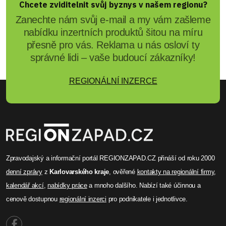
Chcete zviditelnit svůj byznys v našem regionu?
Zanechte nám svůj e-mail a my vám zašleme
nabídku inzertních produktů šitou na míru
přesně pro vás. Reklama u nás osloví ty
správné lidi – vaše budoucí zákazníky!
REGIONÁLNÍ INZERCE
Zpravodajský a informační portál REGIONZAPAD.CZ přináší od roku 2000
denní zprávy
z
Karlovarského kraje
, ověřené
kontakty na regionální firmy
,
kalendář akcí
,
nabídky práce
a mnoho dalšího. Nabízí také účinnou a
cenově dostupnou
regionální inzerci
pro podnikatele i jednotlivce.