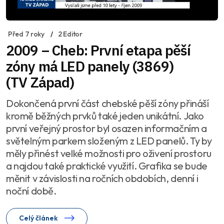
Před 7 roky
2 Editor
2009 – Cheb: První etapa pěší
zóny má LED panely (3869)
(TV Západ)
Dokončená první část chebské pěší zóny přináší
kromě běžných prvků také jeden unikátní. Jako
první veřejný prostor byl osazen informačním a
světelným parkem složeným z LED panelů. Ty by
měly přinést velké možnosti pro oživení prostoru
a najdou také praktické využití. Grafika se bude
měnit v závislosti na ročních obdobích, denní i
noční době.
Celý článek