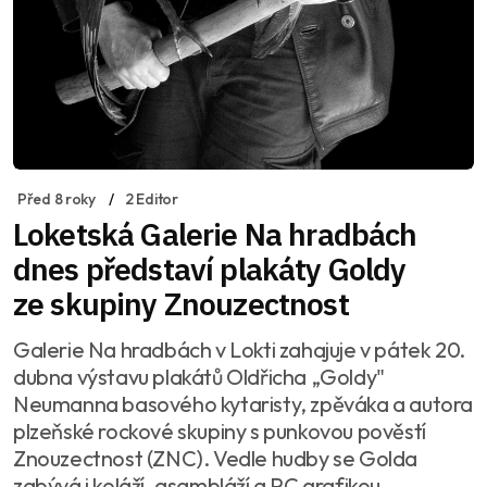
Před 8 roky
2 Editor
Loketská Galerie Na hradbách
dnes představí plakáty Goldy
ze skupiny Znouzectnost
Galerie Na hradbách v Lokti zahajuje v pátek 20.
dubna výstavu plakátů Oldřicha „Goldy"
Neumanna basového kytaristy, zpěváka a autora
plzeňské rockové skupiny s punkovou pověstí
Znouzectnost (ZNC). Vedle hudby se Golda
zabývá i koláží, asambláží a PC grafikou.